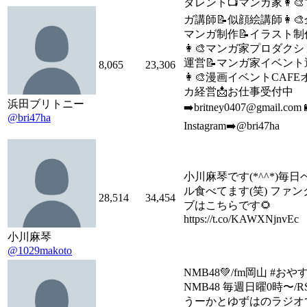
タレント📺マンガ家👩‍
ガ講師📝似顔絵講師👩‍
マンガ制作📝イラスト制
👩‍🎨マンガ家プロダク
運営📝マンガ家イベント
8,065
23,306
👩‍🎨漫画イベントCAF
カ経営📩お仕事受付中
浜田ブリトニー
➡️britney0407@gmail.com 
@bri47ha
Instagram➡️@bri47ha
小川麻琴です(*^^*)毎日
ル食べてます(笑) ファン
28,514
34,454
ブはこちらです🌻
https://t.co/KAWXNjnvEc
小川麻琴
@1029makoto
NMB48💚/fm岡山 #おや
NMB48 毎週日曜0時〜/RS
うーかとゆずはのラジオ