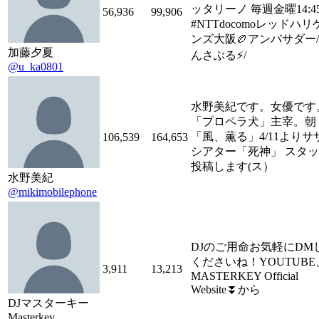
ッタリーノ 毎週金曜14:45
56,936
99,906
#NTTdocomoレッドハリ
ンズ大阪🏉アンバサダー/
加藤夕夏
んさぶる⚡️/
@u_ka0801
水野美紀です。女優です
「プロペラ犬」主宰。朝
「風、薫る」4/11よりサ
106,539
164,653
シアター「死神」 スタ
投稿します(ス）
水野美紀
@mikimobilephone
DJのご用命お気軽にDM
くださいね！YOUTUBE
3,911
13,213
MASTERKEY Official
Website⏬から
DJマスターキー
Masterkey