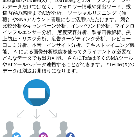
InstagramやTwitter(X)*、YouTubeなどのオープンなソーシャ
ルデータだけではなく、 フォロワー情報や頻出ワード、投
稿内容の感情までAIが分析。 ソーシャルリスニング（傾
聴）やSNSアカウント管理にもご活用いただけます。 競合
比較分析やキャンペーン分析、インバウンド分析、マイクロ
インフルエンサー分析、 態度変容分析、製品画像解析、炎
上防止・リスク分析、広告ターゲティング分析、 レビュー
口コミ分析、本音・インサイト分析、テキストマイニング機
能、 AIによる画像分析機能を使ってクライアントが必要な
どんなデータでも出力可能。 さらにTofuは多くのMAツール
やBIツールへデータ連携することができます。 *Twitter(X)の
データは別途お見積りになります。