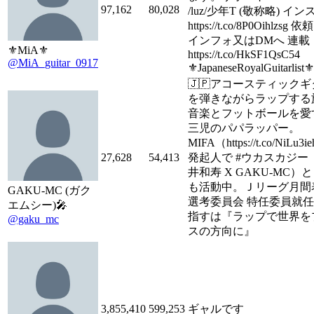
97,162
80,028
/luz/少年T (敬称略) イン
https://t.co/8P0Oihlzsg 
インフォ又はDMへ 連載
⚜MiA⚜
https://t.co/HkSF1QsC54
@MiA_guitar_0917
⚜JapaneseRoyalGuitarlist⚜
🇯🇵アコースティック
を弾きながらラップする
音楽とフットボールを愛
三児のパパラッパー。
MIFA（https://t.co/NiLu3
27,628
54,413
発起人で #ウカスカジー（
井和寿 X GAKU-MC）
も活動中。Ｊリーグ月間
GAKU-MC (ガク
選考委員会 特任委員就
エムシー)🎤
指すは『ラップで世界を
@gaku_mc
スの方向に』
3,855,410
599,253
ギャルです