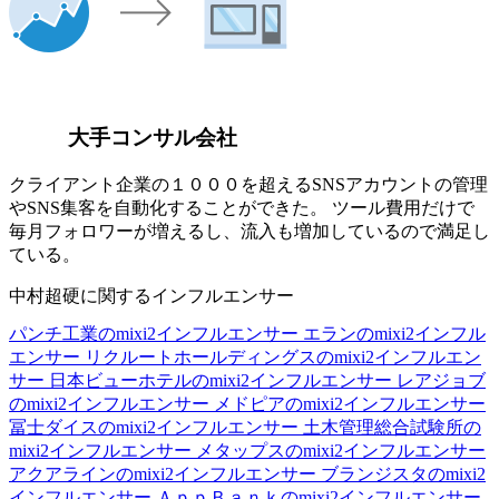
大手コンサル会社
クライアント企業の１０００を超えるSNSアカウントの管理
やSNS集客を自動化することができた。 ツール費用だけで
毎月フォロワーが増えるし、流入も増加しているので満足し
ている。
中村超硬に関するインフルエンサー
パンチ工業のmixi2インフルエンサー
エランのmixi2インフル
エンサー
リクルートホールディングスのmixi2インフルエン
サー
日本ビューホテルのmixi2インフルエンサー
レアジョブ
のmixi2インフルエンサー
メドピアのmixi2インフルエンサー
冨士ダイスのmixi2インフルエンサー
土木管理総合試験所の
mixi2インフルエンサー
メタップスのmixi2インフルエンサー
アクアラインのmixi2インフルエンサー
ブランジスタのmixi2
インフルエンサー
ＡｐｐＢａｎｋのmixi2インフルエンサー