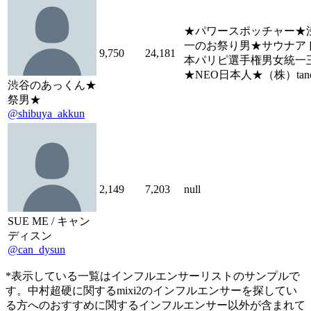
★パワースポッチャー★
一のお祭り男★サウナア
9,750
24,181
本パリピ選手権男女統一
★NEO日本人★（株）tan
渋谷のあっくん★
祭男★
@shibuya_akkun
2,149
7,203
null
SUE ME / キャン
ディスン
@can_dysun
*表示している一覧はインフルエンサーリストのサンプルで
す。中村超硬に関するmixi2のインフルエンサーを探してい
る方へのおすすめに関するインフルエンサー以外が含まれて