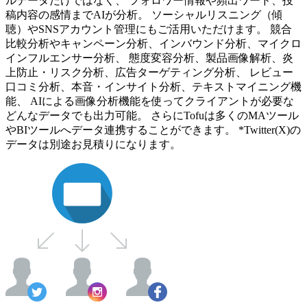
ルデータだけではなく、 フォロワー情報や頻出ワード、投
稿内容の感情までAIが分析。 ソーシャルリスニング（傾
聴）やSNSアカウント管理にもご活用いただけます。 競合
比較分析やキャンペーン分析、インバウンド分析、マイクロ
インフルエンサー分析、 態度変容分析、製品画像解析、炎
上防止・リスク分析、広告ターゲティング分析、 レビュー
口コミ分析、本音・インサイト分析、テキストマイニング機
能、 AIによる画像分析機能を使ってクライアントが必要な
どんなデータでも出力可能。 さらにTofuは多くのMAツール
やBIツールへデータ連携することができます。 *Twitter(X)の
データは別途お見積りになります。