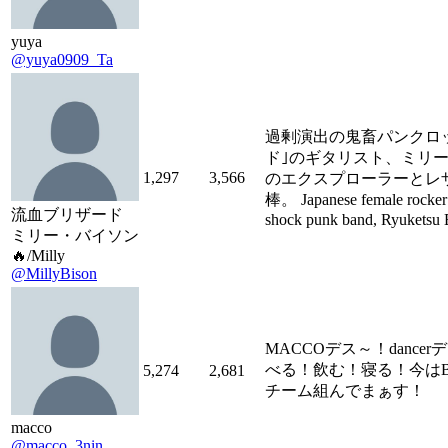
yuya
@yuya0909_Ta
過剰演出の鬼畜パンクロ
ド｣のギタリスト、ミリー
1,297
3,566
のエクスプローラーとレ
棒。 Japanese female rocker p
流血ブリザード
shock punk band, Ryuketsu 
ミリー・バイソン
🔥/Milly
@MillyBison
MACCOデス～！dance
べる！飲む！寝る！今はB1
5,274
2,681
チーム組んでまぁす！
macco
@macco_3nin