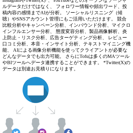
InstagramやTwitter(X)*、YouTubeなどのオープンなソーシャ
ルデータだけではなく、 フォロワー情報や頻出ワード、投
稿内容の感情までAIが分析。 ソーシャルリスニング（傾
聴）やSNSアカウント管理にもご活用いただけます。 競合
比較分析やキャンペーン分析、インバウンド分析、マイクロ
インフルエンサー分析、 態度変容分析、製品画像解析、炎
上防止・リスク分析、広告ターゲティング分析、 レビュー
口コミ分析、本音・インサイト分析、テキストマイニング機
能、 AIによる画像分析機能を使ってクライアントが必要な
どんなデータでも出力可能。 さらにTofuは多くのMAツール
やBIツールへデータ連携することができます。 *Twitter(X)の
データは別途お見積りになります。