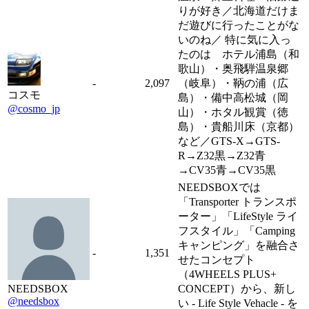
りが好き／北海道だけま
だ遊びに行ったことがな
いのね／ 特に気に入っ
たのは ホテル浦島（和
歌山）・奥飛騨温泉郷
-
2,097
（岐阜）・鞆の浦（広
コスモ
島）・備中高松城（岡
@cosmo_jp
山）・ホタル観賞（徳
島）・貴船川床（京都）
など／GTS-X→GTS-
R→Z32黒→Z32青
→CV35青→CV35黒
NEEDSBOXでは
「Transporter トランスポ
ーター」「LifeStyle ライ
フスタイル」「Camping
キャンピング」を融合さ
-
1,351
せたコンセプト
（4WHEELS PLUS+
NEEDSBOX
CONCEPT）から、新し
@needsbox
い - Life Style Vehacle - を