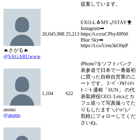
提案しています。
EXO-L🐧MY🌙STAY🐥
Instagram➡
20,045,988
25,213
https://t.co/uCPbyJ0P60
Blue Sky➡
https://t.co/Ueta3kO0pP
🔥さがる🔥
@SAGARUwww
iPhone7をソフトバンク
表参道で日本で一番最初
に買った自称自営業のニ
ートです。 ｽｰﾊﾟｰｱﾙﾃｨﾒｯ
ﾄ ﾆｰﾄ 通称「SUN」 の代
1,104
622
表取締役CEO. Leicaとカ
フェ巡って写真撮ってた
atomo
りもしたます＼(^o^)／
@atomo
気軽にフォローしてくだ
さいね。