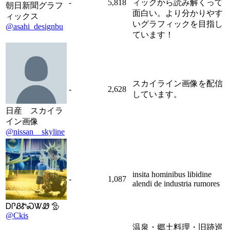
-
5,818
ィックから読み解くって
朝日新聞グラフ
面白い。より分かりやす
ィックス
いグラフィックを目指し
@asahi_designbu
ています！
スカイライン画像を配信
-
2,628
しています。
日産 スカイラ
イン画像
@nissan__skyline
insita hominibus libidine
-
1,087
alendi de industria rumores
ᎠᎵᏰᏑᏍᏔᏪ 🦤
@Ckis
温泉・郷土料理・旧跡巡