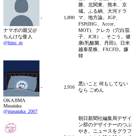
勝、北関東、熊本、京
城。ふる納、大河ドラ
-
1,890
マ、地方論。JGP、
FSP(IHG、Accor、
ナマポの親父@
MOT)、クレカ（穴白茄
ちんけな倭人
子、JCB）、そごう。健
@hino_m
康(乳酸菌、丹田)。日米
越泰星株、FXCFD。嫌
韓
悪いこと 何もしてない
-
2,916
なら ごめん
OKAJIMA
Masataka
@masataka_2007
朝日新聞社編集局デザイ
ン部のデザイナーのつぶ
やき。ニュースをグラフ