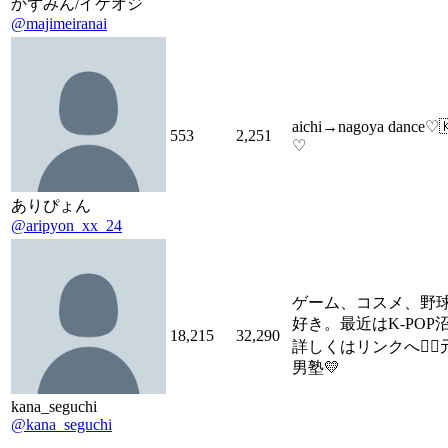
かずみん/イケオジ
@majimeiranai
aichi→nagoya dance♡
553
2,251
♡
ありぴょん
@aripyon_xx_24
ゲーム、コスメ、野
好き。最近はK-POP
18,215
32,290
詳しくはリンクへ💁‍♀️
男塾💛
kana_seguchi
@kana_seguchi