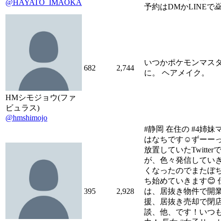
@HAYATO_IMAOKA
予約はDMかLINEで
いつかポケモンマス
682
2,744
に。 ヘアメイク。
HMシモジョウ(ファ
ビュラス)
@hmshimojo
#静岡 在住の #4姉妹
はなちです☺️ずーー
放置していたTwitter
が、色々発信してい
くなったのでまたぼ
ち始めていきます😊 
395
2,928
は、居抜き物件で開
援、居抜き売却で閉
談、他、です！いつ