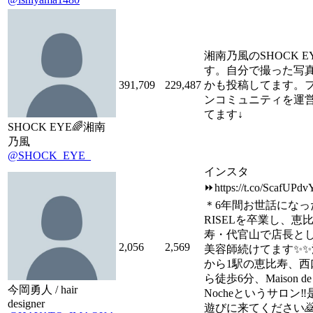
湘南乃風のSHOCK E
す。自分で撮った写
391,709
229,487
かも投稿してます。
ンコミュニティを運
てます↓
SHOCK EYE🌈湘南
乃風
@SHOCK_EYE_
インスタ
⏩https://t.co/ScafUP
＊6年間お世話になっ
RISELを卒業し、恵
寿・代官山で店長と
2,056
2,569
美容師続けてます✨✨
から1駅の恵比寿、西
ら徒歩6分、Maison de
今岡勇人 / hair
Nocheというサロン‼️
designer
遊びに来てください