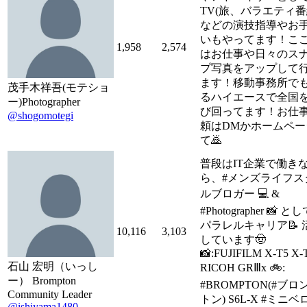
TV(旅、バラエティ番
などの演技指導やお
いもやってます！こ
1,958
2,574
はお仕事や日々のス
プ写真をアップして
ます！移動事務所で
茂手木祥吾(モテショ
るハイエースで全国
ー)Photographer
び回ってます！お仕
@shogomotegi
頼はDMかホームペー
て🙇
普段はIT企業で働き
ら、#メンズライフス
ルブロガー 💻 &
#Photographer 📸 とし
パラレルキャリア📝 
10,116
3,103
しています🤠
📸:FUJIFILM X-T5 X-
石山 宏明（いっし
RICOH GRⅢx 🚲:
ー） Brompton
#BROMPTON(#ブロ
Community Leader
トン) S6L-X #ミニベ
@ishiyama1480