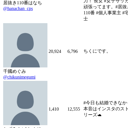
力！ 長女 #女子サッ
居抜き110番はなち
頑張ってます。#居抜
@hanachan_cps
110番 #個人事業主 #
士
ちくにです。
20,924
6,796
千國めぐみ
@chikunimegumi
#今日も結婚できなか
本音はインスタのス
1,410
12,555
リーズ🐢