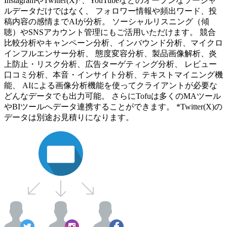
InstagramやTwitter(X)*、YouTubeなどのオープンなソーシャ
ルデータだけではなく、 フォロワー情報や頻出ワード、投
稿内容の感情までAIが分析。 ソーシャルリスニング（傾
聴）やSNSアカウント管理にもご活用いただけます。 競合
比較分析やキャンペーン分析、インバウンド分析、マイクロ
インフルエンサー分析、 態度変容分析、製品画像解析、炎
上防止・リスク分析、広告ターゲティング分析、 レビュー
口コミ分析、本音・インサイト分析、テキストマイニング機
能、 AIによる画像分析機能を使ってクライアントが必要な
どんなデータでも出力可能。 さらにTofuは多くのMAツール
やBIツールへデータ連携することができます。 *Twitter(X)の
データは別途お見積りになります。