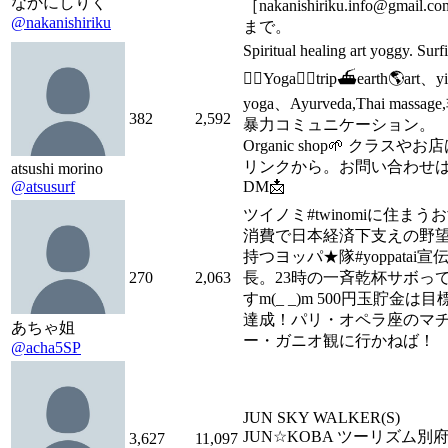
なかにしりく
［nakanishiriku.info@gmail.c
@nakanishiriku
まで。
Spiritual healing art yoggy. Surf
🏄‍♀️Yoga🧘‍♀️trip⛴earth🌎art、y
yoga、Ayurveda,Thai massage
382
2,592
暴力コミュニケーション。
Organic shop🌱 クラスやお
リンクから。お問い合わせ
atsushi morino
@atsusurf
DM📩
ツイノミ#twinomiに住まう
消費で日本経済下支えの野
持つヨッパ★隊#yoppatai宣
270
2,063
長。23時の一斉乾杯サボっ
すm(_ _)m 500円玉貯金は目
達成！パリ・オペラ座のマ
あちゃ姐
ー・ガニオ観に行かねば！
@acha5SP
JUN SKY WALKER(S)
JUN☆KOBA ツーリズム別
3,627
11,097