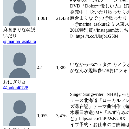
DVD『Dolce〜優しい人』
発売中！ 脱いだり歌ったり
麻倉まりなです♪@歌ったり
1,061
21,438
→@marina_asakura2 ミス東
麻倉まりな@脱
2016特別賞⭐︎/Instagramはこ
いだり
▷ https://t.co/Ulajb1G584
@marina_asakura
いなかっぺのヲタク カメラ
42
1,382
かなんか趣味多い#おにフォ
おにぎり🍙
@onioni0728
Singer-Songwriter | NHKほ
ュース北海道「ローカルフ
ズ滞在記」テーマ曲制作（
木曜日放送)|MV「みずうみ
1,055
3,476
と」https://t.co/15PP2sKU8X 
イブ予約・お仕事のご依頼