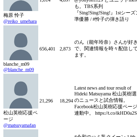
も。TBS系列
『Sing!Sing!Sing!』1stシー
梅原 怜子
準優勝 / #怜子の弾き語り
@reiko_umehara
のん（能年玲奈）さんが好
で、関連情報を時々配信し
656,401
2,873
ます。
blanche_m09
@blanche_m09
Latest news and tour result of
Hideki Matsuyama 松山英樹
のニュースと試合情報。
21,296
18,294
Facebook松山英樹応援ペー
松山英樹応援ペ
連動中。 https://t.co/ikHD0a2
ージ
@matsuyamafan
#令和のハミ乳クイーン 14th