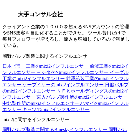
大手コンサル会社
クライアント企業の１０００を超えるSNSアカウントの管理
やSNS集客を自動化することができた。 ツール費用だけで
毎月フォロワーが増えるし、流入も増加しているので満足し
ている。
岡野バルブ製造に関するインフルエンサー
日本ピラー工業のmixi2インフルエンサー
前澤工業のmixi2イ
ンフルエンサー
ヨシタケのmixi2インフルエンサー
イーグル
工業のmixi2インフルエンサー
前澤給装工業のmixi2インフル
エンサー
ケーブイケーのmixi2インフルエンサー
日鍛バルブ
のmixi2インフルエンサー
ＮＦＫホールディングスのmixi2イ
ンフルエンサー
宮入バルブ製作所のmixi2インフルエンサー
中北製作所のmixi2インフルエンサー
ハマイのmixi2インフル
エンサー
キッツのmixi2インフルエンサー
mixi2に関するインフルエンサー
岡野バルブ製造に関するBlueskyインフルエンサー
岡野バル