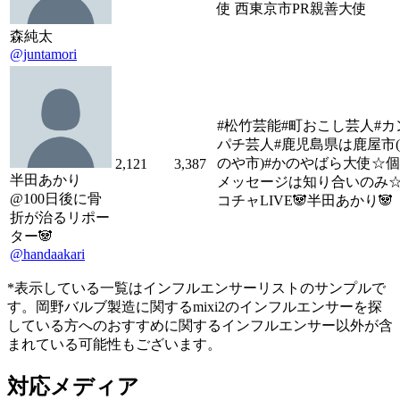
使 西東京市PR親善大使
森純太
@juntamori
#松竹芸能#町おこし芸人#カ
パチ芸人#鹿児島県は鹿屋市
のや市)#かのやばら大使☆
2,121
3,387
半田あかり
メッセージは知り合いのみ
@100日後に骨
コチャLIVE🐼半田あかり🐼
折が治るリポー
ター🐼
@handaakari
*表示している一覧はインフルエンサーリストのサンプルで
す。岡野バルブ製造に関するmixi2のインフルエンサーを探
している方へのおすすめに関するインフルエンサー以外が含
まれている可能性もございます。
対応メディア