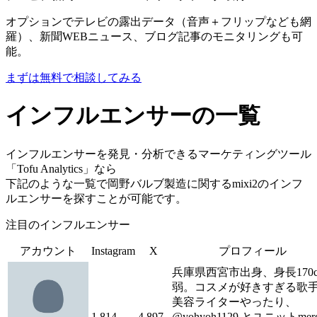
オプションでテレビの露出データ（音声＋フリップなども網
羅）、新聞WEBニュース、ブログ記事のモニタリングも可
能。
まずは無料で相談してみる
インフルエンサーの一覧
インフルエンサーを発見・分析できるマーケティングツール
「Tofu Analytics」なら
下記のような一覧で岡野バルブ製造に関するmixi2のインフ
ルエンサーを探すことが可能です。
注目のインフルエンサー
アカウント
Instagram
X
プロフィール
兵庫県西宮市出身、身長170
弱。コスメが好きすぎる歌
美容ライターやったり、
1,814
4,897
@yohyoh1129 とユニットmerc