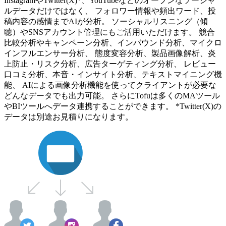
InstagramやTwitter(X)*、YouTubeなどのオープンなソーシャ
ルデータだけではなく、 フォロワー情報や頻出ワード、投
稿内容の感情までAIが分析。 ソーシャルリスニング（傾
聴）やSNSアカウント管理にもご活用いただけます。 競合
比較分析やキャンペーン分析、インバウンド分析、マイクロ
インフルエンサー分析、 態度変容分析、製品画像解析、炎
上防止・リスク分析、広告ターゲティング分析、 レビュー
口コミ分析、本音・インサイト分析、テキストマイニング機
能、 AIによる画像分析機能を使ってクライアントが必要な
どんなデータでも出力可能。 さらにTofuは多くのMAツール
やBIツールへデータ連携することができます。 *Twitter(X)の
データは別途お見積りになります。