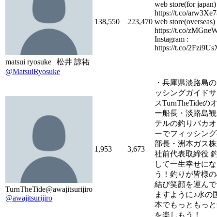
web store(for japan) 
https://t.co/arw3Xe7
138,550
223,470
web store(overseas) 
https://t.co/zMGn
Instagram :
https://t.co/2Fzi9U
matsui ryosuke | 松井 諒祐
@MatsuiRyosuke
・兵庫県淡路島の
ッシングガイドサ
スTurnTheTide
ー船長・淡路島観
テルの釣りバカオ
ーでフィッシング
部長・洲本ガス株
1,953
3,673
社前代表取締役 
して一生幸せにな
う！釣りが皆様の
結び笑顔を運んで
TurnTheTide@awajitsurijiro
ますように♪水の
@awajitsurijiro
本でもっともっと
を楽しもう！