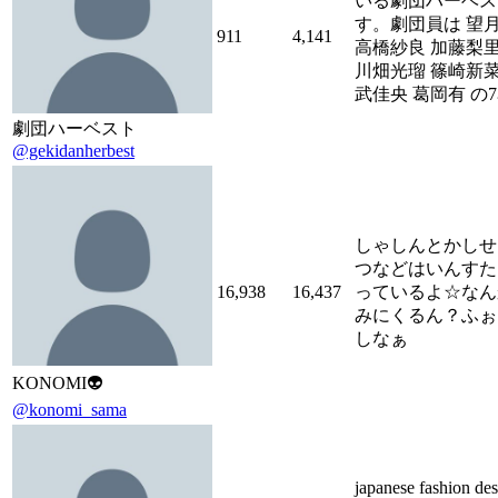
いる劇団ハーベス
す。劇団員は 望
911
4,141
高橋紗良 加藤梨
川畑光瑠 篠崎新菜
武佳央 葛岡有 の
劇団ハーベスト
@gekidanherbest
しゃしんとかしせ
つなどはいんすた
16,938
16,437
っているよ☆なん
みにくるん？ふぉ
しなぁ
KONOMI👽
@konomi_sama
japanese fashion des