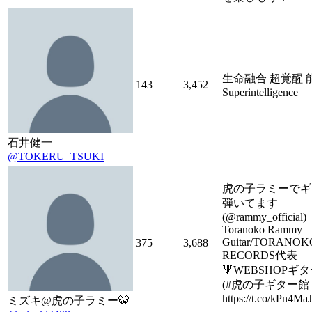
生命融合 超覚醒 
143
3,452
Superintelligence
石井健一
@TOKERU_TSUKI
虎の子ラミーでギ
弾いてます
(@rammy_official)
Toranoko Rammy
Guitar/TORANOK
375
3,688
RECORDS代表
🔻WEBSHOPギ
(#虎の子ギター館 
https://t.co/kPn4M
ミズキ@虎の子ラミー🐯