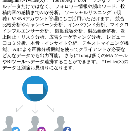
InstagramやTwitter(X)*、YouTubeなどのオープンなソーシャ
ルデータだけではなく、 フォロワー情報や頻出ワード、投
稿内容の感情までAIが分析。 ソーシャルリスニング（傾
聴）やSNSアカウント管理にもご活用いただけます。 競合
比較分析やキャンペーン分析、インバウンド分析、マイクロ
インフルエンサー分析、 態度変容分析、製品画像解析、炎
上防止・リスク分析、広告ターゲティング分析、 レビュー
口コミ分析、本音・インサイト分析、テキストマイニング機
能、 AIによる画像分析機能を使ってクライアントが必要な
どんなデータでも出力可能。 さらにTofuは多くのMAツール
やBIツールへデータ連携することができます。 *Twitter(X)の
データは別途お見積りになります。