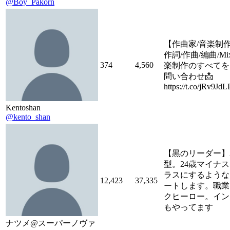
@Boy_Pakorn
【作曲家/音楽制
作詞/作曲/編曲/Mi
374
4,560
楽制作のすべてを
問い合わせ📩
https://t.co/jRv9Jd
Kentoshan
@kento_shan
【黒のリーダー】
型。24歳マイナ
ラスにするような
12,423
37,335
ートします。職業
クヒーロー。イン
もやってます
ナツメ@スーパーノヴァ