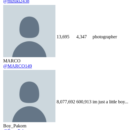
@mizuki2438
13,695
4,347
photographer
MARCO
@MARCO149
8,077,692
600,913
im just a little boy...
Boy_Pakorn