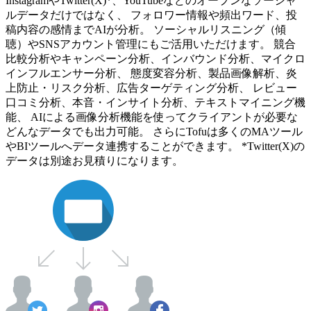
InstagramやTwitter(X)*、YouTubeなどのオープンなソーシャ
ルデータだけではなく、 フォロワー情報や頻出ワード、投
稿内容の感情までAIが分析。 ソーシャルリスニング（傾
聴）やSNSアカウント管理にもご活用いただけます。 競合
比較分析やキャンペーン分析、インバウンド分析、マイクロ
インフルエンサー分析、 態度変容分析、製品画像解析、炎
上防止・リスク分析、広告ターゲティング分析、 レビュー
口コミ分析、本音・インサイト分析、テキストマイニング機
能、 AIによる画像分析機能を使ってクライアントが必要な
どんなデータでも出力可能。 さらにTofuは多くのMAツール
やBIツールへデータ連携することができます。 *Twitter(X)の
データは別途お見積りになります。