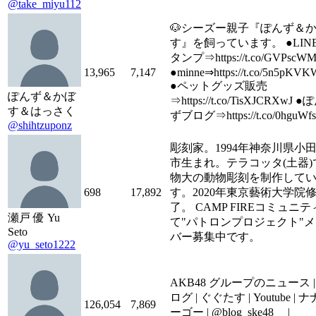
@take_miyu112
🐶シーズー親子『ぽんず＆
す』を飼っています。 ●LIN
タンプ⇒https://t.co/GVPscWM
13,965
7,147
●minne⇒https://t.co/5n5pKV
●ペットグッズ販売
ぽんず＆かぼ
⇒https://t.co/TisXJCRXwJ ●
す＆はっさく
ずブログ⇒https://t.co/0hguWfs
@shihtzuponz
彫刻家。1994年神奈川県小
市生まれ。テラコッタ(土器)
物大の動物彫刻を制作して
698
17,892
す。2020年東京藝術大学院
了。 CAMP FIREコミュニ
瀬戸 優 Yu
て"パトロンプロジェクト"
Seto
バー募集中です。
@yu_seto1222
AKB48 グループのニュース |
ログ | ぐぐたす | Youtube | 
126,054
7,869
ーゴー | @blog_ske48__ |