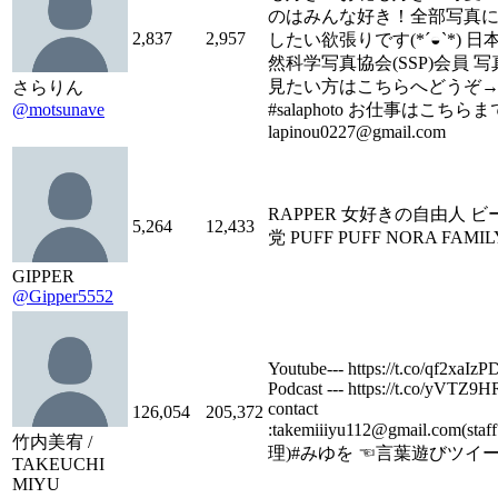
のはみんな好き！全部写真
2,837
2,957
したい欲張りです(*´◒`*) 日
然科学写真協会(SSP)会員 
見たい方はこちらへどうぞ
さらりん
@motsunave
#salaphoto お仕事はこちら
lapinou0227@gmail.com
RAPPER 女好きの自由人 ビ
5,264
12,433
党 PUFF PUFF NORA FAMIL
GIPPER
@Gipper5552
Youtube--- https://t.co/qf2xaIz
Podcast --- https://t.co/yVTZ9
contact
126,054
205,372
:takemiiiyu112@gmail.com(sta
竹内美宥 /
理)#みゆを ☜言葉遊びツイ
TAKEUCHI
MIYU