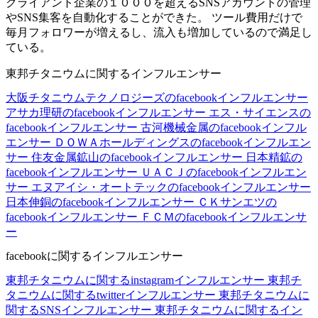
クライアント企業の１０００を超えるSNSアカウントの管理
やSNS集客を自動化することができた。 ツール費用だけで
毎月フォロワーが増えるし、流入も増加しているので満足し
ている。
東邦チタニウムに関するインフルエンサー
大阪チタニウムテクノロジーズのfacebookインフルエンサー
アサカ理研のfacebookインフルエンサー
エス・サイエンスの
facebookインフルエンサー
古河機械金属のfacebookインフル
エンサー
ＤＯＷＡホールディングスのfacebookインフルエン
サー
住友金属鉱山のfacebookインフルエンサー
日本精鉱の
facebookインフルエンサー
ＵＡＣＪのfacebookインフルエン
サー
エヌアイシ・オートテックのfacebookインフルエンサー
日本伸銅のfacebookインフルエンサー
ＣＫサンエツの
facebookインフルエンサー
ＦＣＭのfacebookインフルエンサ
ー
facebookに関するインフルエンサー
東邦チタニウムに関するinstagramインフルエンサー
東邦チ
タニウムに関するtwitterインフルエンサー
東邦チタニウムに
関するSNSインフルエンサー
東邦チタニウムに関するイン