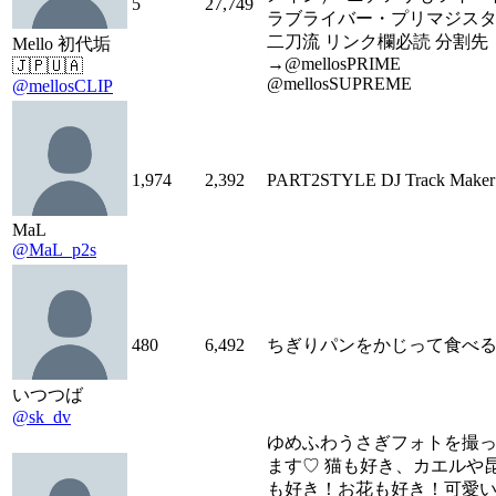
5
27,749
ラブライバー・プリマジス
二刀流 リンク欄必読 分割先
Mello 初代垢
→@mellosPRIME
🇯🇵🇺🇦
@mellosSUPREME
@mellosCLIP
1,974
2,392
PART2STYLE DJ Track Maker
MaL
@MaL_p2s
480
6,492
ちぎりパンをかじって食べ
いつつば
@sk_dv
ゆめふわうさぎフォトを撮
ます♡ 猫も好き、カエルや
も好き！お花も好き！可愛