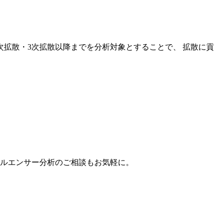
次拡散・3次拡散以降までを分析対象とすることで、 拡散に貢
。
フルエンサー分析のご相談もお気軽に。