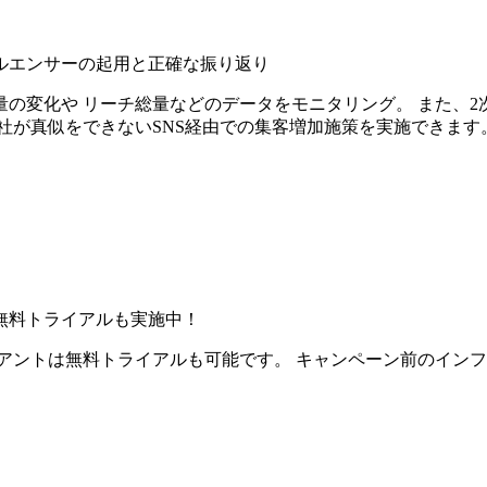
ルエンサーの起用と正確な振り返り
の変化や リーチ総量などのデータをモニタリング。 また、2
社が真似をできないSNS経由での集客増加施策を実施できます
無料トライアルも実施中！
アントは無料トライアルも可能です。 キャンペーン前のイン