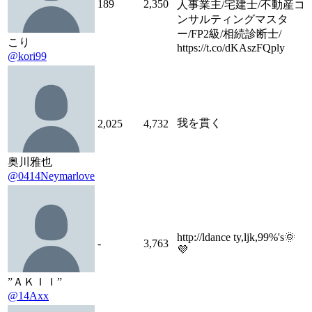
189
2,350
人事業主/宅建士/不動産コ
ンサルティングマスタ
ー/FP2級/相続診断士/
こり
https://t.co/dKAszFQply
@kori99
我を貫く
2,025
4,732
奥川雅也
@0414Neymarlove
http://ldance ty,ljk,99%'s🌞
-
3,763
💜
”ＡＫＩＩ”
@14Axx