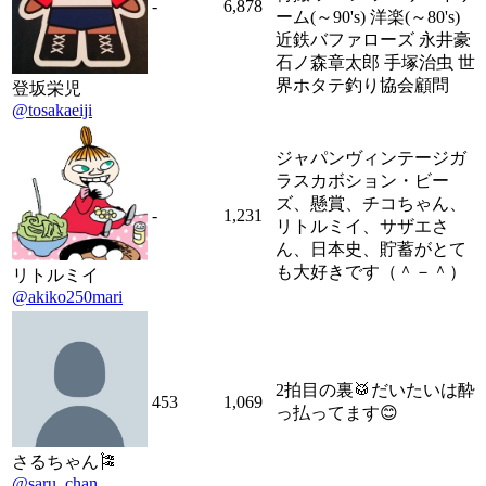
-
6,878
ーム(～90's) 洋楽(～80's)
近鉄バファローズ 永井豪
石ノ森章太郎 手塚治虫 世
界ホタテ釣り協会顧問
登坂栄児
@tosakaeiji
ジャパンヴィンテージガ
ラスカボション・ビー
ズ、懸賞、チコちゃん、
-
1,231
リトルミイ、サザエさ
ん、日本史、貯蓄がとて
も大好きです（＾－＾）
リトルミイ
@akiko250mari
2拍目の裏🥁だいたいは酔
453
1,069
っ払ってます😊
さるちゃん🎏
@saru_chan