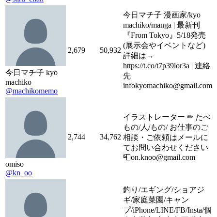
今日マチ子 漫画家/kyo
machiko/manga | 最新刊
『From Tokyo』5/18発売
(展示会やイベントなど)
2,679
50,932
詳細は→
https://t.co/t7p39lor3a | 連絡
今日マチ子 kyo
先
machiko
infokyomachiko@gmail.com
@machikomemo
イラストレーター ✏︎ たべ
もの/人/もの/ お仕事のご
2,744
34,762
相談・ご依頼はメールに
てお問い合わせください
📮on.knoo@gmail.com
omiso
@kn_oo
釣り/エギング/ショアジ
ギ/家庭菜園/キャン
プ/iPhone/LINE/FB/Insta/個