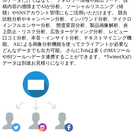
ルデータだけではなく、 フォロワー情報や頻出ワード、投
稿内容の感情までAIが分析。 ソーシャルリスニング（傾
聴）やSNSアカウント管理にもご活用いただけます。 競合
比較分析やキャンペーン分析、インバウンド分析、マイクロ
インフルエンサー分析、 態度変容分析、製品画像解析、炎
上防止・リスク分析、広告ターゲティング分析、 レビュー
口コミ分析、本音・インサイト分析、テキストマイニング機
能、 AIによる画像分析機能を使ってクライアントが必要な
どんなデータでも出力可能。 さらにTofuは多くのMAツール
やBIツールへデータ連携することができます。 *Twitter(X)の
データは別途お見積りになります。