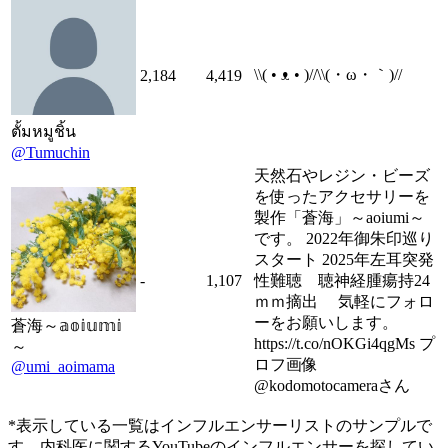
\\( • ᴥ • )//\\(・ω・｀)//
2,184
4,419
ตั้มหมูชิ้น
@Tumuchin
天然石やレジン・ビーズ
を使ったアクセサリーを
製作「蒼海」～aoiumi～
です。 2022年御朱印巡り
スタート 2025年左耳突発
-
1,107
性難聴 聴神経腫瘍持24
ｍｍ摘出 気軽にフォロ
ーをお願いします。
蒼海～𝕒𝕠𝕚𝕦𝕞𝕚
https://t.co/nOKGi4qgMs プ
～
ロフ画像
@umi_aoimama
@kodomotocameraさん
*表示している一覧はインフルエンサーリストのサンプルで
す。内科医に関するYouTubeのインフルエンサーを探してい