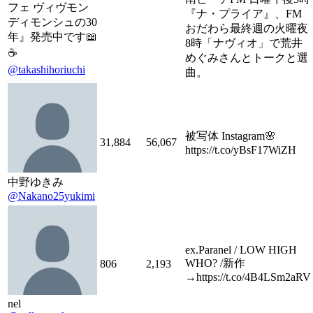
フェ ヴィヴモン
『ナ・プライア』、FM
ディモンシュの30
おだわら最終週の火曜夜
年』発売中です📖
8時「ナヴィオ」で荒井
☕️
めぐみさんとトークと選
@takashihoriuchi
曲。
被写体 Instagram🌸
31,884
56,067
https://t.co/yBsF17WiZH
中野ゆきみ
@Nakano25yukimi
ex.Paranel / LOW HIGH
WHO? /新作
806
2,193
→https://t.co/4B4LSm2aRV
nel