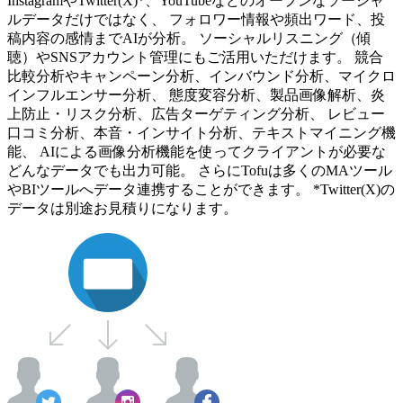
InstagramやTwitter(X)*、YouTubeなどのオープンなソーシャ
ルデータだけではなく、 フォロワー情報や頻出ワード、投
稿内容の感情までAIが分析。 ソーシャルリスニング（傾
聴）やSNSアカウント管理にもご活用いただけます。 競合
比較分析やキャンペーン分析、インバウンド分析、マイクロ
インフルエンサー分析、 態度変容分析、製品画像解析、炎
上防止・リスク分析、広告ターゲティング分析、 レビュー
口コミ分析、本音・インサイト分析、テキストマイニング機
能、 AIによる画像分析機能を使ってクライアントが必要な
どんなデータでも出力可能。 さらにTofuは多くのMAツール
やBIツールへデータ連携することができます。 *Twitter(X)の
データは別途お見積りになります。