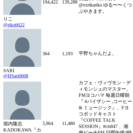
194,422
139,288
@exrikariko ゆる〜〜くつ
ぶやきます。
りこ
@riko6622
平野ちゃんだよ。
364
1,193
SARI
@HSari0608
カフェ・ヴィヴモン・デ
ィモンシュのマスター。
FMヨコハマ 毎週日曜朝
『 #バイザシー ,コーヒー
& ミュージック』、Fヨ
コポッドキャスト
『COFFEE TALK
5,964
11,480
堀内隆志
SESSION』#cts847 、湘
KADOKAWA『カ
南ビーチFM 日曜午後3時