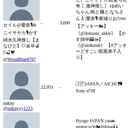
🍻 〘激神推し〙 ゆめい
ちゃん/肉と麺と/なちさ
ん🎸/愛奈🎙/東城りお🀄/etc
-
3,000
セイル@愛奈🎙&
【アッキー🏍】
ニイサヤカ🎙かす
《@dokuota_akkie》 【か
す姉🥁🎰🚤】
姉永久神推し【ま
《@slotkasdr》 【#アッキ
なびと】🤍🎀🥁🍎
ーどすこい部屋弟子入
🀄🍒💖
り】
@WoodBlue8787
🇯🇵JAPAN／AICHI 📷
22,051
-
Sony α7III
mikity
@mikityyy1223
Hyogo JAPAN car🚗
motorcycle🏍fishing🎣