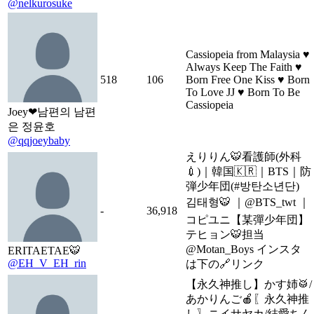
@nelkurosuke
Cassiopeia from Malaysia ♥
Always Keep The Faith ♥
518
106
Born Free One Kiss ♥ Born
To Love JJ ♥ Born To Be
Cassiopeia
Joey❤남편의 남편
은 정윤호
@qqjoeybaby
えりりん🐯看護師(外科
💉)｜韓国🇰🇷｜BTS｜防
弾少年団(#방탄소년단)
김태형🐯 ︎︎︎︎｜@BTS_twt ｜
-
36,918
コピユニ【某彈少年団】
テヒョン🐯担当
@Motan_Boys インスタ
ERITAETAE🐯
@EH_V_EH_rin
は下の🔗リンク
【永久神推し】かす姉🥁/
あかりんご🍎〖永久神推
し〗ニイサヤカ/結愛ちん