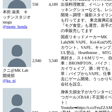
558
4,189
出張料理教室、イベントで
ッキングショーなども。レ
本田 淑美 キ
開発～調理・撮影スタイリ
ッチンスタジオ
も行ってます。 東北復興応
mogu
『モグ食堂』も運営。岩手
@mogu_honda
の幸販売してます
国産リキッドメーカーMK
Lab(MK VAPE、Koi-Koiの
カウント。VAPE、キャンプ
UL登山、Hearthstone 、MT
画好き。スト6:Mリリー。 
2,946
5,540
車：BROMPTON。バイク
カイウェイブ。酒：何でも。
クニ@MK Lab
草：パイプからVAPE。仕事
開発部
去にゲーム開発。うっかりVA
@ku_ni
会社を設立。
身体欠損女子がカウンター
つガールズBAR | 不定期イ
ト |
Youtube➡︎https://t.co/FeuZZA