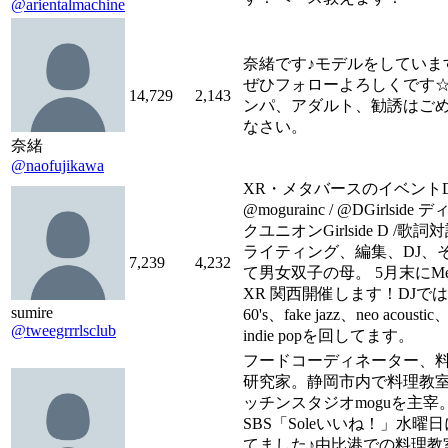
@arientalmachine
奈緒です♪モデルをしていま
ぜひフォローよろしくです☆
14,729
2,143
ンパ、アダルト、勧誘はご
なさい。
奈緒
@naofujikawa
XR・メタバースのイベント
@mogurainc / @DGirlside 
クユニオンGirlside D /歌詞
ライティング、編集、DJ、
7,239
4,232
て男女双子の母。 5月末にMe
XR 関西開催します！DJでは
sumire
60's、fake jazz、neo acoustic
@tweegrrrlsclub
indie popを回してます。
フードコーディネーター、
研究家。静岡市内で料理教
ッチンスタジオmoguを主宰
SBS「Soleいいね！」水曜
てました♪由比港での料理教