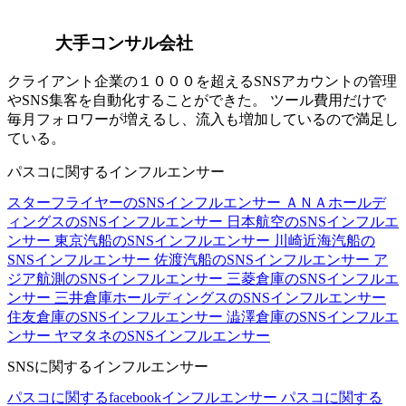
大手コンサル会社
クライアント企業の１０００を超えるSNSアカウントの管理
やSNS集客を自動化することができた。 ツール費用だけで
毎月フォロワーが増えるし、流入も増加しているので満足し
ている。
パスコに関するインフルエンサー
スターフライヤーのSNSインフルエンサー
ＡＮＡホールデ
ィングスのSNSインフルエンサー
日本航空のSNSインフルエ
ンサー
東京汽船のSNSインフルエンサー
川崎近海汽船の
SNSインフルエンサー
佐渡汽船のSNSインフルエンサー
ア
ジア航測のSNSインフルエンサー
三菱倉庫のSNSインフルエ
ンサー
三井倉庫ホールディングスのSNSインフルエンサー
住友倉庫のSNSインフルエンサー
澁澤倉庫のSNSインフルエ
ンサー
ヤマタネのSNSインフルエンサー
SNSに関するインフルエンサー
パスコに関するfacebookインフルエンサー
パスコに関する