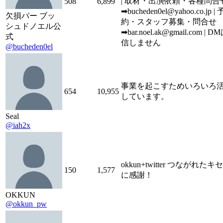
| 取材・出演依頼・各種問合
508
6,899
➡︎bucheden0el@yahoo.co.jp | 
欠損バー ブッ
約・スタッフ募集・問合せ
シュドノエル公
➡︎bar.noel.ak@gmail.com | 
式
信しません
@bucheden0el
事業を起こすためいろいろ
654
10,955
しています。
Seal
@iah2x
okkun+twitter つながれたキ
150
1,577
に感謝！
OKKUN
@okkun_pw