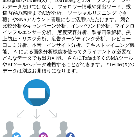
InstagramやTwitter(X)*、YouTubeなどのオープンなソーシャ
ルデータだけではなく、 フォロワー情報や頻出ワード、投
稿内容の感情までAIが分析。 ソーシャルリスニング（傾
聴）やSNSアカウント管理にもご活用いただけます。 競合
比較分析やキャンペーン分析、インバウンド分析、マイクロ
インフルエンサー分析、 態度変容分析、製品画像解析、炎
上防止・リスク分析、広告ターゲティング分析、 レビュー
口コミ分析、本音・インサイト分析、テキストマイニング機
能、 AIによる画像分析機能を使ってクライアントが必要な
どんなデータでも出力可能。 さらにTofuは多くのMAツール
やBIツールへデータ連携することができます。 *Twitter(X)の
データは別途お見積りになります。