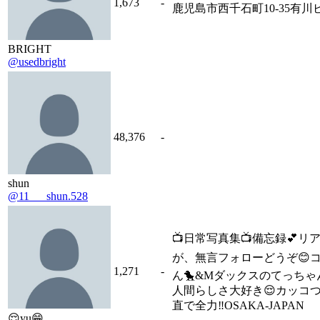
1,673
-
鹿児島市西千石町10-35有川ビ
BRIGHT
@usedbright
48,376
-
shun
@11___shun.528
📺日常写真集📺備忘録💕
が、無言フォローどうぞ😊
1,271
-
ん🐤&Mダックスのてっちゃ
人間らしさ大好き😌カッコ
直で全力‼️OSAKA-JAPAN
😌yu😁