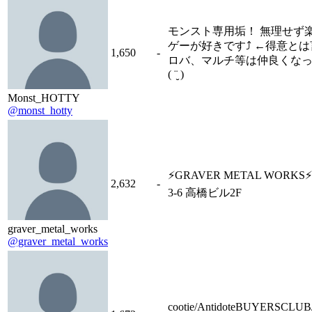
モンスト専用垢！ 無理せず
ゲーが好きです⤴︎ ←得意とは
1,650
-
ロバ、マルチ等は仲良くなって
( ¨̮ )
Monst_HOTTY
@monst_hotty
⚡️GRAVER METAL WORKS
2,632
-
3-6 高橋ビル2F
graver_metal_works
@graver_metal_works
cootie/AntidoteBUYERSCL