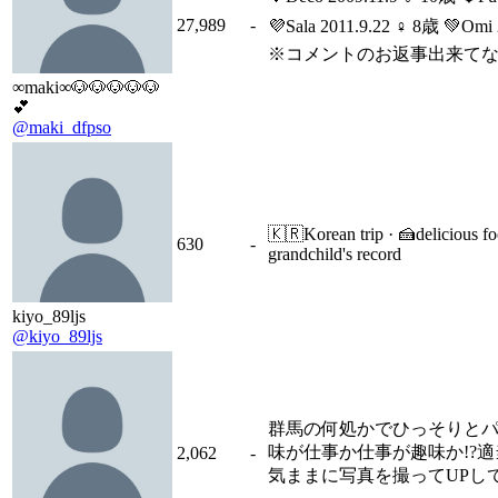
27,989
-
💜Sala 2011.9.22 ♀ 8歳 💚O
※コメントのお返事出来てない
∞maki∞🐶🐶🐶🐶🐶
💕
@maki_dfpso
🇰🇷Korean trip · 🍰delicious fo
630
-
grandchild's record
kiyo_89ljs
@kiyo_89ljs
群馬の何処かでひっそりと
味が仕事か仕事が趣味か!?適
2,062
-
気ままに写真を撮ってUPしてい