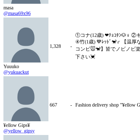
masa
@masa69x96
①コナ(12歳) ❤ﾁｮｺﾀﾝ🐶♀ ②キナ
④竹(1歳) 💙ﾚｯﾄﾞ🐒♂
1,328
-
コンビ🐭🐒】皆でノビノビ
下さい💓
Yuuuko
@yukuackut
667
-
Fashion delivery shop ”¥ellow 
¥ellow Gips¥
@yellow_gipsy