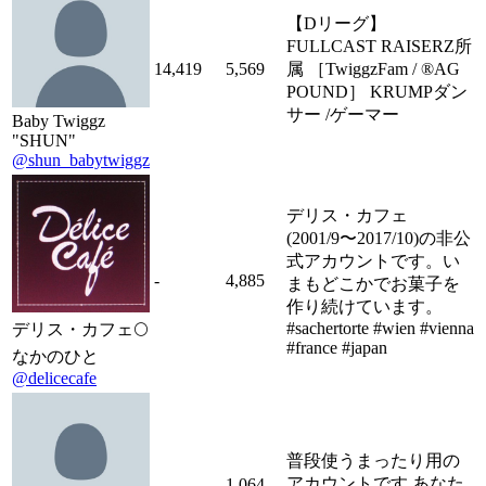
【Dリーグ】
FULLCAST RAISERZ所
14,419
5,569
属 ［TwiggzFam / ®️AG
POUND］ KRUMPダン
サー /ゲーマー
Baby Twiggz
"SHUN"
@shun_babytwiggz
デリス・カフェ
(2001/9〜2017/10)の非公
式アカウントです。い
-
4,885
まもどこかでお菓子を
作り続けています。
#sachertorte #wien #vienna
デリス・カフェ🌕
#france #japan
なかのひと
@delicecafe
普段使うまったり用の
アカウントです あなた
-
1,064