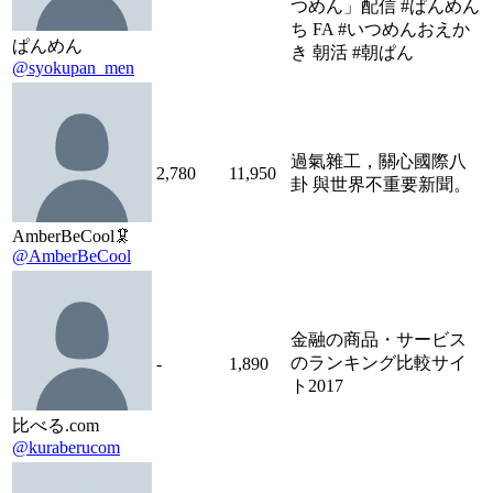
つめん」配信 #ぱんめん
ち FA #いつめんおえか
ぱんめん
き 朝活 #朝ぱん
@syokupan_men
過氣雜工，關心國際八
2,780
11,950
卦 與世界不重要新聞。
AmberBeCool🦑
@AmberBeCool
金融の商品・サービス
のランキング比較サイ
-
1,890
ト2017
比べる.com
@kuraberucom