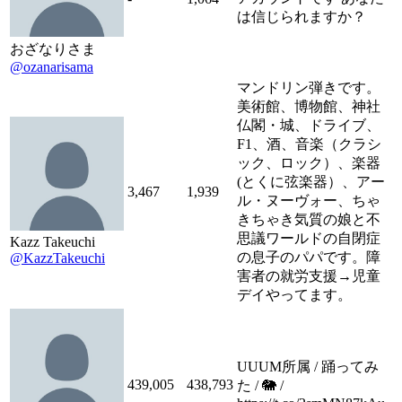
は信じられますか？
おざなりさま
@ozanarisama
マンドリン弾きです。
美術館、博物館、神社
仏閣・城、ドライブ、
F1、酒、音楽（クラシ
ック、ロック）、楽器
(とくに弦楽器）、アー
3,467
1,939
ル・ヌーヴォー、ちゃ
きちゃき気質の娘と不
思議ワールドの自閉症
Kazz Takeuchi
の息子のパパです。障
@KazzTakeuchi
害者の就労支援→児童
デイやってます。
UUUM所属 / 踊ってみ
439,005
438,793
た / 🐘 /