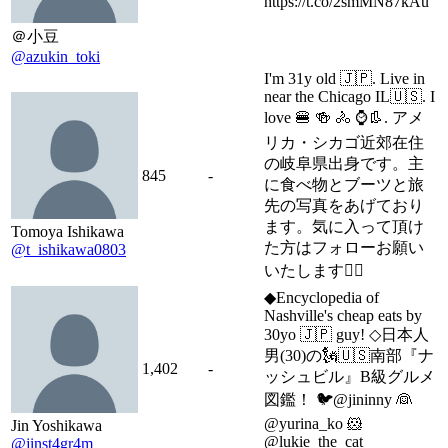
https://t.co/2smMN87kAu
＠小豆
@azukin_toki
I'm 31y old 🇯🇵. Live in
near the Chicago IL🇺🇸. I
love 🍔 🍻 🚴 ⌚️👢. アメ
リカ・シカゴ近郊在住
の岐阜県出身です。主
845
-
に食べ物とブーツと旅
先の写真をあげており
ます。気に入って頂け
Tomoya Ishikawa
た方はフォローお願い
@t_ishikawa0803
いたします👍🏻
◆Encyclopedia of
Nashville's cheap eats by
30yo 🇯🇵 guy! ◇日本人
男(30)の🗽🇺🇸南部『ナ
1,402
-
ッシュビル』B級グルメ
図鑑！ 🐦@jininny 👰
@yurina_ko 🐹
Jin Yoshikawa
@lukie_the_cat
@jinst4gr4m