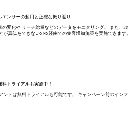
ルエンサーの起用と正確な振り返り
の変化や リーチ総量などのデータをモニタリング。 また、2
社が真似をできないSNS経由での集客増加施策を実施できます
無料トライアルも実施中！
アントは無料トライアルも可能です。 キャンペーン前のイン