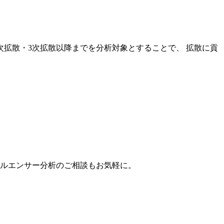
次拡散・3次拡散以降までを分析対象とすることで、 拡散に貢
。
フルエンサー分析のご相談もお気軽に。