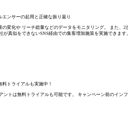
ルエンサーの起用と正確な振り返り
の変化や リーチ総量などのデータをモニタリング。 また、2
社が真似をできないSNS経由での集客増加施策を実施できます
無料トライアルも実施中！
アントは無料トライアルも可能です。 キャンペーン前のイン