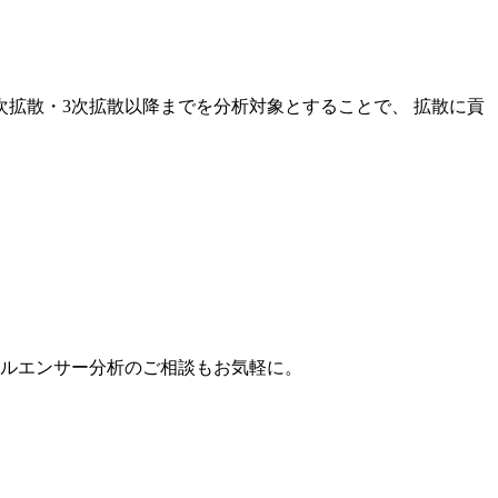
次拡散・3次拡散以降までを分析対象とすることで、 拡散に貢
。
フルエンサー分析のご相談もお気軽に。