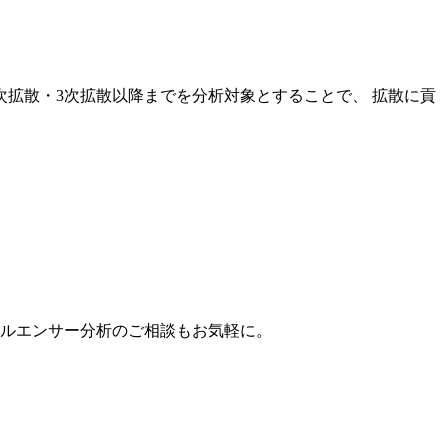
次拡散・3次拡散以降までを分析対象とすることで、 拡散に貢
。
フルエンサー分析のご相談もお気軽に。