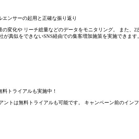
ルエンサーの起用と正確な振り返り
の変化や リーチ総量などのデータをモニタリング。 また、2
社が真似をできないSNS経由での集客増加施策を実施できます
無料トライアルも実施中！
アントは無料トライアルも可能です。 キャンペーン前のイン