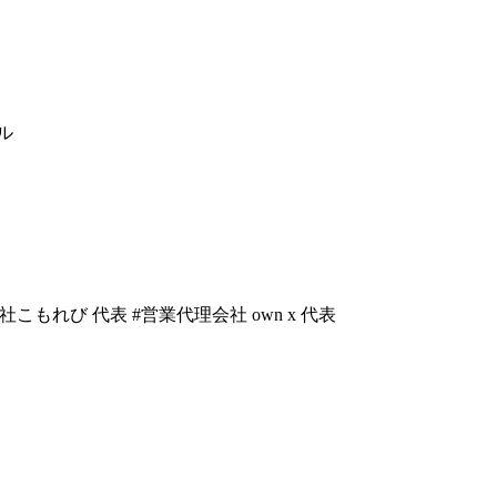
ル
rdam #株式会社こもれび 代表 #営業代理会社 own x 代表