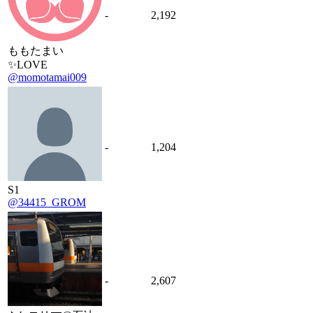
-
2,192
ももたまい
✨LOVE
@momotamai009
-
1,204
S1
@34415_GROM
-
2,607