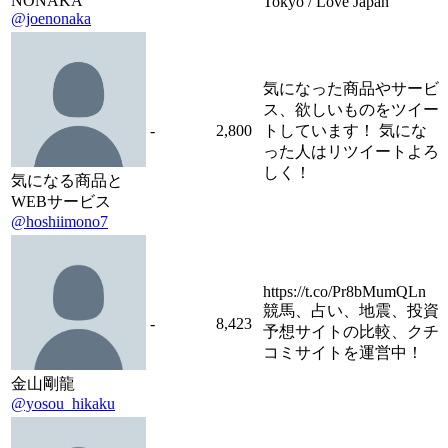
NONAKA
Tokyo / Love Japan
@joenonaka
気になった商品やサービ
ス、欲しいものをツイー
-
2,800
トしています！ 気にな
った人はリツイートよろ
しく！
気になる商品と
WEBサービス
@hoshiimono7
https://t.co/Pr8bMumQLn
競馬、占い、地震、投資
-
8,423
予想サイトの比較、クチ
コミサイトを運営中！
金山剛龍
@yosou_hikaku