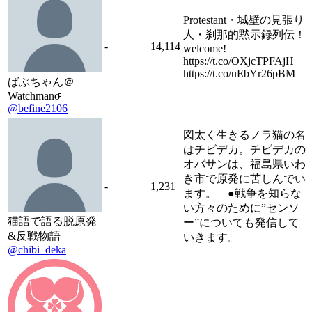
Protestant・城壁の見張り
人・刹那的黙示録列伝！
-
14,114
welcome!
https://t.co/OXjcTPFAjH
https://t.co/uEbYr26pBM
ばぶちゃん＠
Watchmanoͦͦͦͦͦ
@befine2106
図太く生きるノラ猫の名
はチビデカ。チビデカの
オバサンは、福島県いわ
き市で原発に苦しんでい
-
1,231
ます。 ●戦争を知らな
い方々のために”センソ
猫語で語る脱原発
ー”についても発信して
&反戦物語
いきます。
@chibi_deka