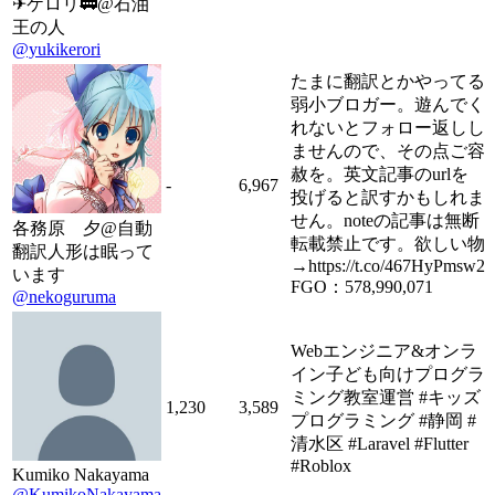
✈ケロリ🚃@石油
王の人
@yukikerori
たまに翻訳とかやってる
弱小ブロガー。遊んでく
れないとフォロー返しし
ませんので、その点ご容
赦を。英文記事のurlを
-
6,967
投げると訳すかもしれま
せん。noteの記事は無断
各務原 夕@自動
転載禁止です。欲しい物
翻訳人形は眠って
→https://t.co/467HyPmsw2
います
FGO：578,990,071
@nekoguruma
Webエンジニア&オンラ
イン子ども向けプログラ
ミング教室運営 #キッズ
1,230
3,589
プログラミング #静岡 #
清水区 #Laravel #Flutter
#Roblox
Kumiko Nakayama
@KumikoNakayama