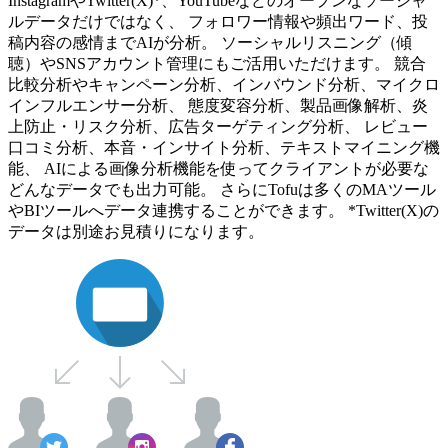
InstagramやTwitter(X)*、YouTubeなどのオープンなソーシャ
ルデータだけではなく、 フォロワー情報や頻出ワード、投
稿内容の感情までAIが分析。 ソーシャルリスニング（傾
聴）やSNSアカウント管理にもご活用いただけます。 競合
比較分析やキャンペーン分析、インバウンド分析、マイクロ
インフルエンサー分析、 態度変容分析、製品画像解析、炎
上防止・リスク分析、広告ターゲティング分析、 レビュー
口コミ分析、本音・インサイト分析、テキストマイニング機
能、 AIによる画像分析機能を使ってクライアントが必要な
どんなデータでも出力可能。 さらにTofuは多くのMAツール
やBIツールへデータ連携することができます。 *Twitter(X)の
データは別途お見積りになります。