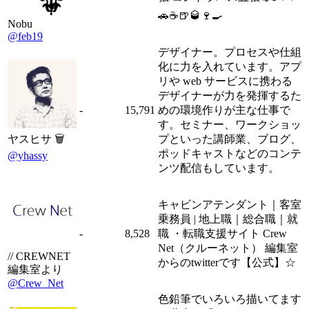
🚗☕️🍺🥃🍷🍳
Nobu
@feb19
デザイナー。プロセスや仕組
化に力を入れています。アプ
リや web サービスに携わる
デザイナーが力を発揮するた
-
15,791
めの環境作りが主な仕事で
す。セミナー、ワークショッ
ヤスヒサ 🗑
プといった講師業、ブログ、
ポッドキャストなどのコンテ
@yhassy
ンツ配信もしています。
キャビンアテンダント｜客室
乗務員 | 地上職｜総合職｜就
-
8,528
職 ・転職支援サイト Crew
Net（クルーネット） 編集室
// CREWNET
からのtwitterです【公式】☆
編集室より
@Crew_Net
色鉛筆でいろいろ描いてます