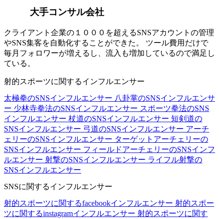
大手コンサル会社
クライアント企業の１０００を超えるSNSアカウントの管理
やSNS集客を自動化することができた。 ツール費用だけで
毎月フォロワーが増えるし、流入も増加しているので満足し
ている。
射的スポーツに関するインフルエンサー
太極拳のSNSインフルエンサー
八卦掌のSNSインフルエンサ
ー
少林寺拳法のSNSインフルエンサー
スポーツ拳法のSNS
インフルエンサー
杖道のSNSインフルエンサー
短剣道の
SNSインフルエンサー
弓道のSNSインフルエンサー
アーチ
ェリーのSNSインフルエンサー
ターゲットアーチェリーの
SNSインフルエンサー
フィールドアーチェリーのSNSインフ
ルエンサー
射撃のSNSインフルエンサー
ライフル射撃の
SNSインフルエンサー
SNSに関するインフルエンサー
射的スポーツに関するfacebookインフルエンサー
射的スポー
ツに関するinstagramインフルエンサー
射的スポーツに関す