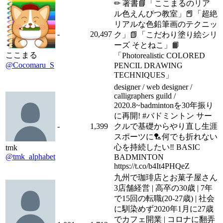
✏ 著書📘「ここまるのリア
ル色えんぴつ教室」📕「超絶
リアルな色鉛筆画のテクニッ
-
20,497
ク」📗「こだわり塗り絵シリ
ーズ そとねこ」📙
ここまる
「Photorealistic COLORED
@Cocomaru_S
PENCIL DRAWING
TECHNIQUES」
designer / web designer /
calligraphers guild /
2020.8~badmintonを30年振り
に再開! #バドミントン サー
-
1,399
クルで基礎からやり直し生涯
スポーツに🏸何でも折れない
心を持続したい‼︎ BASIC
tmk
@tmk_alphabet
BADMINTON
https://t.co/b4It4PHQeZ
九州で珈琲店とお菓子屋さん
3店舗経営 | 高卒の30歳 | 7年
で15回の転職(20-27歳) | 社会
に馴染めず2020年1月に27歳
でカフェ開業 | コロナに翻弄