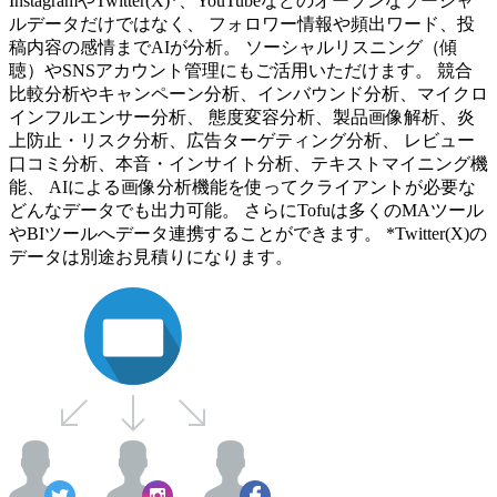
InstagramやTwitter(X)*、YouTubeなどのオープンなソーシャ
ルデータだけではなく、 フォロワー情報や頻出ワード、投
稿内容の感情までAIが分析。 ソーシャルリスニング（傾
聴）やSNSアカウント管理にもご活用いただけます。 競合
比較分析やキャンペーン分析、インバウンド分析、マイクロ
インフルエンサー分析、 態度変容分析、製品画像解析、炎
上防止・リスク分析、広告ターゲティング分析、 レビュー
口コミ分析、本音・インサイト分析、テキストマイニング機
能、 AIによる画像分析機能を使ってクライアントが必要な
どんなデータでも出力可能。 さらにTofuは多くのMAツール
やBIツールへデータ連携することができます。 *Twitter(X)の
データは別途お見積りになります。