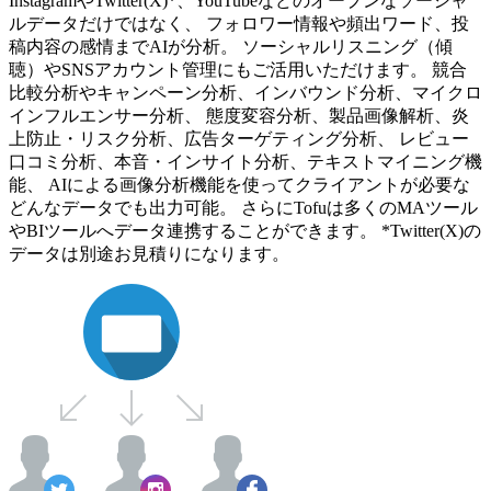
InstagramやTwitter(X)*、YouTubeなどのオープンなソーシャ
ルデータだけではなく、 フォロワー情報や頻出ワード、投
稿内容の感情までAIが分析。 ソーシャルリスニング（傾
聴）やSNSアカウント管理にもご活用いただけます。 競合
比較分析やキャンペーン分析、インバウンド分析、マイクロ
インフルエンサー分析、 態度変容分析、製品画像解析、炎
上防止・リスク分析、広告ターゲティング分析、 レビュー
口コミ分析、本音・インサイト分析、テキストマイニング機
能、 AIによる画像分析機能を使ってクライアントが必要な
どんなデータでも出力可能。 さらにTofuは多くのMAツール
やBIツールへデータ連携することができます。 *Twitter(X)の
データは別途お見積りになります。