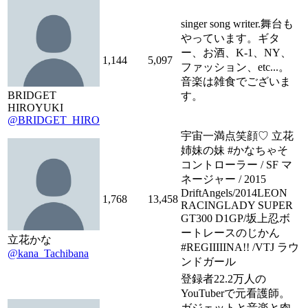
singer song writer.舞台も
やっています。ギタ
ー、お酒、K-1、NY、
1,144
5,097
ファッション、etc...。
音楽は雑食でございま
BRIDGET
す。
HIROYUKI
@BRIDGET_HIRO
宇宙一満点笑顔♡ 立花
姉妹の妹 #かなちゃそ
コントローラー / SF マ
ネージャー / 2015
DriftAngels/2014LEON
1,768
13,458
RACINGLADY SUPER
GT300 D1GP/坂上忍ボ
ートレースのじかん
立花かな
#REGIIIIINA!! /VTJ ラウ
@kana_Tachibana
ンドガール
登録者22.2万人の
YouTuberで元看護師。
ガジェットと音楽と肉