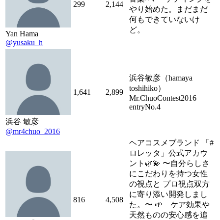
299
2,144
やり始めた。まだまだ
何もできていないけ
ど。
Yan Hama
@yusaku_h
浜谷敏彦（hamaya
toshihiko）
1,641
2,899
Mr.ChuoContest2016
entryNo.4
浜谷 敏彦
@mr4chuo_2016
ヘアコスメブランド 「#
ロレッタ」公式アカウ
ント🌿💫 〜自分らしさ
にこだわりを持つ女性
の視点と プロ視点双方
に寄り添い開発しまし
816
4,508
た。〜 🌱 ケア効果や
天然ものの安心感を追