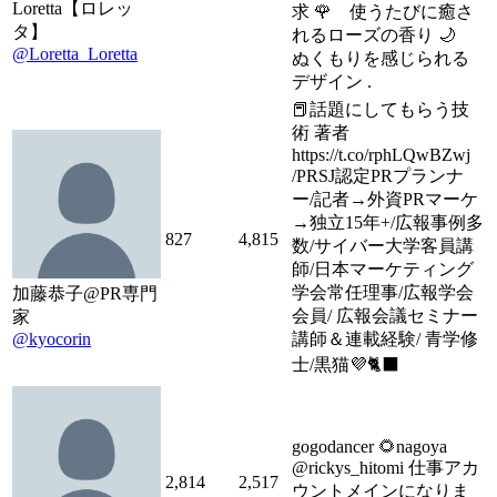
Loretta【ロレッ
求 🌹 使うたびに癒さ
タ】
れるローズの香り 🌙
@Loretta_Loretta
ぬくもりを感じられる
デザイン .
📕話題にしてもらう技
術 著者
https://t.co/rphLQwBZwj
/PRSJ認定PRプランナ
ー/記者→外資PRマーケ
→独立15年+/広報事例多
827
4,815
数/サイバー大学客員講
師/日本マーケティング
学会常任理事/広報学会
加藤恭子@PR専門
会員/ 広報会議セミナー
家
@kyocorin
講師＆連載経験/ 青学修
士/黒猫💜🐈‍⬛
gogodancer 🌻nagoya
@rickys_hitomi 仕事アカ
2,814
2,517
ウントメインになりま