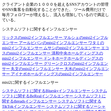
クライアント企業の１０００を超えるSNSアカウントの管理
やSNS集客を自動化することができた。 ツール費用だけで
毎月フォロワーが増えるし、流入も増加しているので満足し
ている。
システムソフトに関するインフルエンサー
リックスのmixi2インフルエンサー
マルシェのmixi2インフル
エンサー
アールビバンのmixi2インフルエンサー
ワタミの
mixi2インフルエンサー
ムサシのmixi2インフルエンサー
エコ
スのmixi2インフルエンサー
清和中央ホールディングスの
mixi2インフルエンサー
ドンキホーテホールディングスの
mixi2インフルエンサー
グリーンクロスのmixi2インフルエン
サー
丸文のmixi2インフルエンサー
大水のmixi2インフルエン
サー
アイナボホールディングスのmixi2インフルエンサー
mixi2に関するインフルエンサー
システムソフトに関するBlueskyインフルエンサー
システム
ソフトに関するBeRealインフルエンサー
システムソフトに
関するthreadsインフルエンサー
システムソフトに関する
TikTokインフルエンサー
システムソフトに関するソーシャ