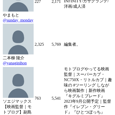
INFINITY/カサグランデ/
227
2,171
洋画/成人済
やまもと
@sunday_monday
2,325
5,769
編集者。
二本柳 陵介
@yanaginihon
モトブログやってる映画
監督｜スーパーカブ・
NC750X・リトルカブ｜趣
味の #ツーリング しなが
ら映画製作｜新作映画
『キグルミブレード』
763
5,541
ソエジマックス
2023年9月公開予定｜監督
【映画監督｜モ
作『イレブン・グリー
トブログ】副島
ド』『ひとつぼっち』