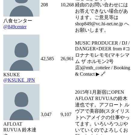
208
10,268
経由のお問い合わせには
お答えできない場合があ
ります。ご意見等は
八食センター
shop849@vc.hi-net.ne.jp へ
@849center
お願いします。
MUSIC PRODUCER / DJ /
DANGER×DEER from #コ
ロナナモレモモ(マキシマ
42,585
26,961
ム ザ ホルモン2号
店)@mth_cottelee / Booking
& Contact ▶︎ 🔗
KSUKE
@KSUKE_JPN
2015年1月新宿にOPEN
AFLOAT RUVUAの鈴木
達也です。アフロート ル
ヴアで美容師(スタイリス
3,047
9,107
ト)ヘアメイクの仕事やっ
てます。いろいろつぶや
AFLOAT
RUVUA 鈴木達
いていくのでよろしくお