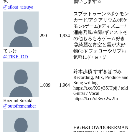
也
願いします☆
@afloat_tatsuya
スプラトゥーン3/ポケモン
カード/アクアリウム/ポケ
モン(ゲーム)/ディズニー/
湘南乃風/白猫/ギアストそ
290
1,934
の他もろもろゲーム好き
😊綺麗な青空と雲が大好
てぃけ
物('ω')/ フォローやリプお
@TIKE_DD
気軽に(/・ω・)/
鈴木歩積 すずきほづみ
Recording, Mix, Produce and
Song writing.
1,039
1,964
https://t.co/XGy35JTpij / told
Guitar / Vocal
https://t.co/xI3wx2w2In
Hozumi Suzuki
@outofremember
HiGH&LOW/DOBERMAN