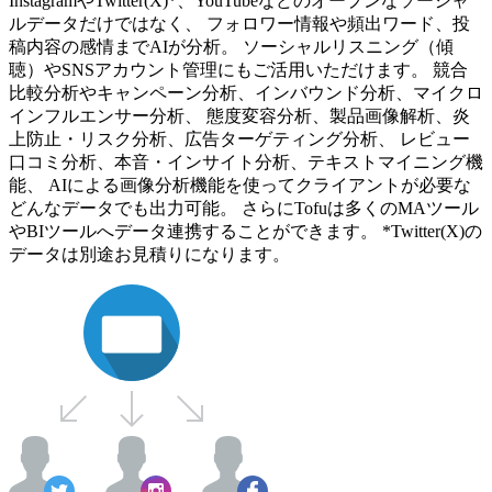
InstagramやTwitter(X)*、YouTubeなどのオープンなソーシャ
ルデータだけではなく、 フォロワー情報や頻出ワード、投
稿内容の感情までAIが分析。 ソーシャルリスニング（傾
聴）やSNSアカウント管理にもご活用いただけます。 競合
比較分析やキャンペーン分析、インバウンド分析、マイクロ
インフルエンサー分析、 態度変容分析、製品画像解析、炎
上防止・リスク分析、広告ターゲティング分析、 レビュー
口コミ分析、本音・インサイト分析、テキストマイニング機
能、 AIによる画像分析機能を使ってクライアントが必要な
どんなデータでも出力可能。 さらにTofuは多くのMAツール
やBIツールへデータ連携することができます。 *Twitter(X)の
データは別途お見積りになります。