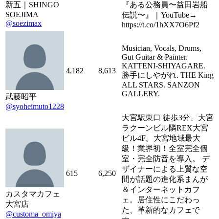
新五｜SHINGO
『ある公務員〜益田岩船
SOEJIMA
伝説〜』｜YouTube→
@soezimax
https://t.co/1hXX7O6Pf2
Musician, Vocals, Drums,
Gut Guitar & Painter.
KATTENI-SHIYAGARE.
4,182
8,613
勝手にしやがれ. THE King
ALL STARS. SANZON
GALLERY.
武藤昭平
@syoheimuto1228
大宮駅東口 徒歩3分、大宮
ラクーンビル隣REX大宮
ビル4F。大宮地域最大
級！業界初！全室完全個
室・完全防音を導入。 デ
ザイナーによる上質な空
615
6,250
間が話題の進化系まんが
＆インターネットカフ
カスタマカフェ
ェ。居住性にこだわっ
大宮店
た、革新的なカフェで
@customa_omiya