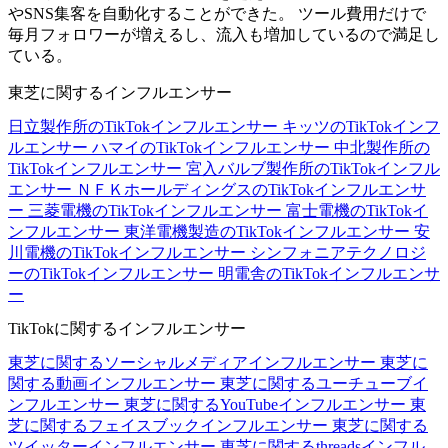
やSNS集客を自動化することができた。 ツール費用だけで
毎月フォロワーが増えるし、流入も増加しているので満足し
ている。
東芝に関するインフルエンサー
日立製作所のTikTokインフルエンサー
キッツのTikTokインフ
ルエンサー
ハマイのTikTokインフルエンサー
中北製作所の
TikTokインフルエンサー
宮入バルブ製作所のTikTokインフル
エンサー
ＮＦＫホールディングスのTikTokインフルエンサ
ー
三菱電機のTikTokインフルエンサー
富士電機のTikTokイ
ンフルエンサー
東洋電機製造のTikTokインフルエンサー
安
川電機のTikTokインフルエンサー
シンフォニアテクノロジ
ーのTikTokインフルエンサー
明電舎のTikTokインフルエンサ
ー
TikTokに関するインフルエンサー
東芝に関するソーシャルメディアインフルエンサー
東芝に
関する動画インフルエンサー
東芝に関するユーチューブイ
ンフルエンサー
東芝に関するYouTubeインフルエンサー
東
芝に関するフェイスブックインフルエンサー
東芝に関する
ツイッターインフルエンサー
東芝に関するthreadsインフル