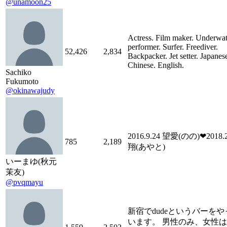
@unamoon25
Actress. Film maker. Underwat
performer. Surfer. Freediver.
52,426
2,834
Backpacker. Jet setter. Japanes
Chinese. English.
Sachiko
Fukumoto
@okinawajudy
2016.9.24 望愛(のの)❤︎2018.
785
2,189
翔(あやと)
いーまゆ(秋元
茉友)
@pvqmayu
新宿でdudeというバーをや
います。 男性のみ、女性