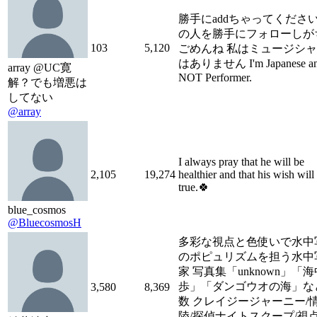
勝手にaddちゃってください
の人を勝手にフォローしが
103
5,120
ごめんね 私はミュージシ
はありません I'm Japanese an
array @UC寛
NOT Performer.
解？でも増悪は
してない
@array
I always pray that he will be
2,105
19,274
healthier and that his wish wil
true.🍀
blue_cosmos
@BluecosmosH
多彩な視点と色使いで水中
のポピュリズムを担う水中
家 写真集「unknown」「
歩」「ダンゴウオの海」な
3,580
8,369
数 クレイジージャーニー/
陸/探偵ナイトスクープ/視