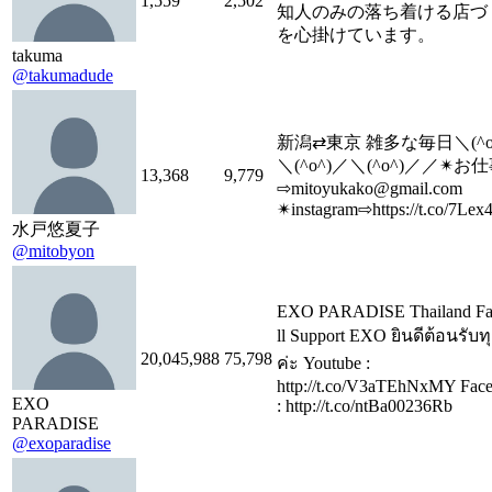
1,559
2,502
知人のみの落ち着ける店づ
を心掛けています。
takuma
@takumadude
新潟⇄東京 雑多な毎日＼(^o
＼(^o^)／＼(^o^)／／✴︎お
13,368
9,779
⇨mitoyukako@gmail.com
✴︎instagram⇨https://t.co/7Lex
水戸悠夏子
@mitobyon
EXO PARADISE Thailand Fan
ll Support EXO ยินดีต้อนรับ
20,045,988
75,798
ค่ะ Youtube :
http://t.co/V3aTEhNxMY Fac
EXO
: http://t.co/ntBa00236R­b
PARADISE
@exoparadise