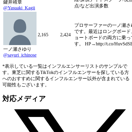
鍵井靖章
点/など出演多数
@Yasuaki_Kagii
プロサーファーの一ノ瀬さ
です。最近はロングボード
2,165
2,424
ョートボードの両方に乗っ
す。 HP→http://t.co/HuvSd
一ノ瀬さゆり
@sayuri_ichinose
*表示している一覧はインフルエンサーリストのサンプルで
す。東芝に関するTikTokのインフルエンサーを探している方
へのおすすめに関するインフルエンサー以外が含まれている
可能性もございます。
対応メディア