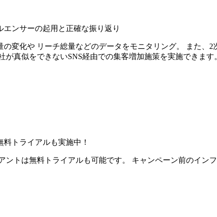
ルエンサーの起用と正確な振り返り
の変化や リーチ総量などのデータをモニタリング。 また、2
社が真似をできないSNS経由での集客増加施策を実施できます
無料トライアルも実施中！
アントは無料トライアルも可能です。 キャンペーン前のイン