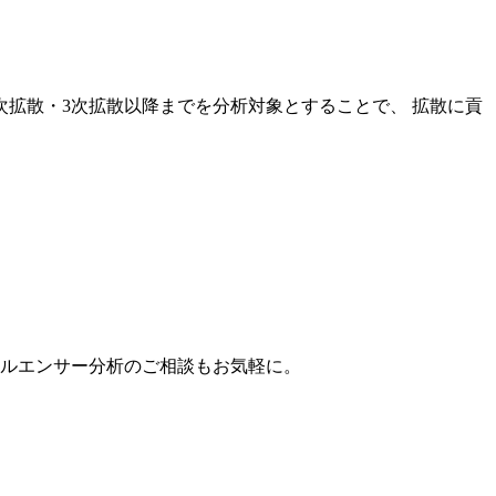
次拡散・3次拡散以降までを分析対象とすることで、 拡散に貢
。
フルエンサー分析のご相談もお気軽に。