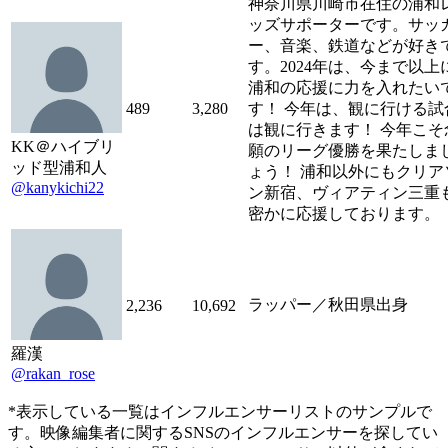
神奈川県川崎市在住の浦和
ッズサポーターです。サッ
ー、音楽、鉄道などが好き
す。2024年は、今まで以上
浦和の応援に力を入れたい
489
3,280
す！ 今年は、観に行ける試
は観に行きます！ 今年こそ
KK＠ハイブリ
願のリーグ優勝を果たしま
ッド型浦和人
ょう！ 浦和以外にもクリア
@kanykichi22
ン新宿、ヴィアティン三重
密かに応援しております。
ラッパー／秋田県出身
2,236
10,692
羅漢
@rakan_rose
*表示している一覧はインフルエンサーリストのサンプルで
す。映像編集者に関するSNSのインフルエンサーを探してい