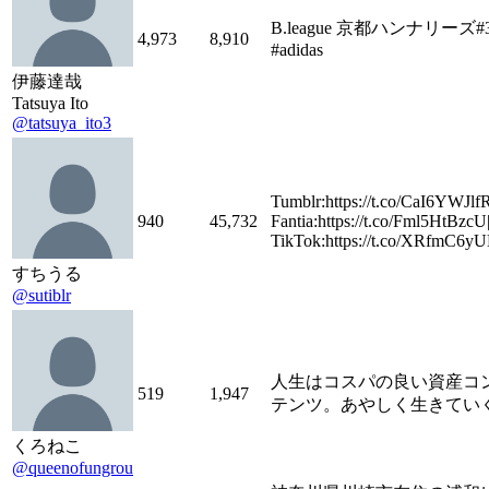
B.league 京都ハンナリーズ#
4,973
8,910
#adidas
伊藤達哉
Tatsuya Ito
@tatsuya_ito3
Tumblr:https://t.co/CaI6YWJlfR
940
45,732
Fantia:https://t.co/Fml5HtBzcU
TikTok:https://t.co/XRfmC6y
すちうる
@sutiblr
人生はコスパの良い資産コ
519
1,947
テンツ。あやしく生きてい
くろねこ
@queenofungrou