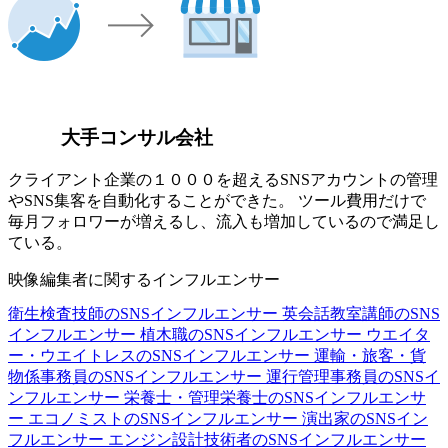
大手コンサル会社
クライアント企業の１０００を超えるSNSアカウントの管理
やSNS集客を自動化することができた。 ツール費用だけで
毎月フォロワーが増えるし、流入も増加しているので満足し
ている。
映像編集者に関するインフルエンサー
衛生検査技師のSNSインフルエンサー
英会話教室講師のSNS
インフルエンサー
植木職のSNSインフルエンサー
ウエイタ
ー・ウエイトレスのSNSインフルエンサー
運輸・旅客・貨
物係事務員のSNSインフルエンサー
運行管理事務員のSNSイ
ンフルエンサー
栄養士・管理栄養士のSNSインフルエンサ
ー
エコノミストのSNSインフルエンサー
演出家のSNSイン
フルエンサー
エンジン設計技術者のSNSインフルエンサー