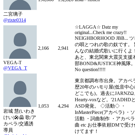
二宮璃子
@rixte0314
☆LAGGA☆ Datz my
original...Check me crazy!!
NEIGHBORHOOD JBB... 
の唄とつれの歌の奴です。 
2,166
2,941
んなの結婚式歌いに行くよ
あと、東北関東大震災支援
VEGA-T
部BOND&JUSTICE神風隊
@VEGA_T
No question!!!!!
東京都調布市出身。アカペ
歴20年のハモり屋(低音中心
どこでも)。過去にJARNZΩ
Hearty-voxなど。'21ADHD
1,053
4,294
ASD発覚。 ◇活動◇ ・
岩城 慧(いわき
InMasterPiece(アカペラ) ・
けい)🎤🦺 歌/ア
活動 ・詞曲制作 ・アカペ
カペラ/交通誘
曲 etc お仕事依頼DMで受け
導員
けてます！