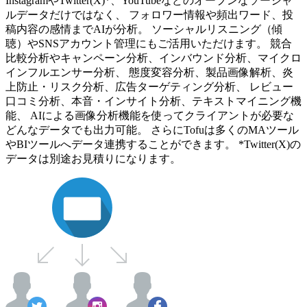
InstagramやTwitter(X)*、YouTubeなどのオープンなソーシャ
ルデータだけではなく、 フォロワー情報や頻出ワード、投
稿内容の感情までAIが分析。 ソーシャルリスニング（傾
聴）やSNSアカウント管理にもご活用いただけます。 競合
比較分析やキャンペーン分析、インバウンド分析、マイクロ
インフルエンサー分析、 態度変容分析、製品画像解析、炎
上防止・リスク分析、広告ターゲティング分析、 レビュー
口コミ分析、本音・インサイト分析、テキストマイニング機
能、 AIによる画像分析機能を使ってクライアントが必要な
どんなデータでも出力可能。 さらにTofuは多くのMAツール
やBIツールへデータ連携することができます。 *Twitter(X)の
データは別途お見積りになります。