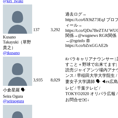
@kei_iwaki
過去ログ→
https://t.co/6X9iZ73EqJ プロ
ィール→
137
3,292
https://t.co/QDu7BeZTAf WU
関係→@wugnews RGR関係
Kusano
→@rgrinfo 🦋
Takayuki（草野
https://t.co/bZrxGGAE2b
貴之）
@tkusano
#パラキャリアナウンサー | 
すこと＋野球で出来てます| 
読売ジャイアンツ場内アナ
ンス / 早稲田大学大学院生 /
3,935
8,029
妻女子大学講師 🗣 ◀︎ex広
レビ / 千葉テレビ /
小倉星羅 🗣
TOKYO2020 オリパラ広報 /
Seira Ogura
お問合せ✉️↓
@seiraogura