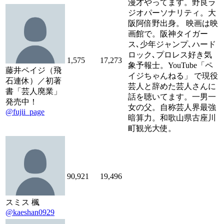
漫才やってます。野良ラ
ジオパーソナリティ。大
阪阿倍野出身。 映画は映
画館で。阪神タイガー
ス､少年ジャンプ､ハード
ロック､プロレス好き気
1,575
17,273
象予報士。YouTube「ペ
藤井ペイジ（飛
イジちゃんねる」 で現役
石連休）／初著
芸人と辞めた芸人さんに
書「芸人廃業」
話を聴いてます。一男一
発売中！
女の父。自称芸人界最強
@fujii_page
暗算力。和歌山県古座川
町観光大使。
90,921
19,496
スミス 楓
@kaeshan0929