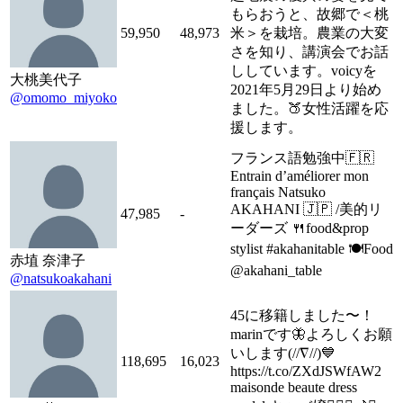
もらおうと、故郷で＜桃
59,950
48,973
米＞を栽培。農業の大変
さを知り、講演会でお話
ししています。voicyを
大桃美代子
2021年5月29日より始め
@omomo_miyoko
ました。🍑女性活躍を応
援します。
フランス語勉強中🇫🇷
Entrain d’améliorer mon
français Natsuko
AKAHANI 🇯🇵 /美的リ
47,985
-
ーダーズ 🍴food&prop
stylist #akahanitable 🍽Food
赤埴 奈津子
@akahani_table
@natsukoakahani
45に移籍しました〜！
marinです🦋よろしくお願
いします(//∇//)💙
118,695
16,023
https://t.co/ZXdJSWfAW2
maisonde beaute dress