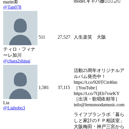
model.キャバ嬢👱🏼‍♀️🌙✨
marin🦋
@Tan078
511
27,527
人生楽笑 大阪
ティロ・フィナ
ーレ加川
@chara2shinai
活動25周年オリジナルア
ルバム発売中！
https://t.co/920TCtr46m
1,581
37,115
［YouTube］
https://t.co/7QEb7vseKY
［出演・歌唱依頼等］
Lia
info@lemonsodamusic.com
@Liabobo3
ライフプランラボ「暮ら
しと家計のＦＰ相談室」
大阪梅田・神戸三宮から