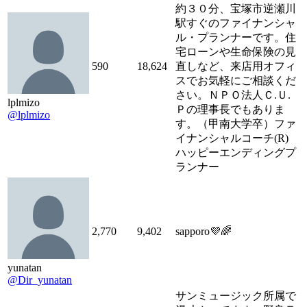
約３０分、宝塚市逆瀬川
駅すぐのファイナンシャ
ル・プランナーです。住
宅ローンや生命保険の見
590
18,624
直しなど、来店用オフィ
スでお気軽にご相談くだ
さい。ＮＰＯ法人Ｃ.Ｕ.
lplmizo
Ｐの理事長でもありま
@lplmizo
す。（甲南大学卒）ファ
イナンシャルコーチ(R)
ハッピーエンディングプ
ランナー
2,770
9,402
sapporo💜🌈
yunatan
@Dir_yunatan
サンミュージック所属で