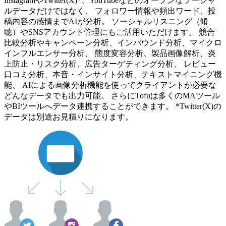
InstagramやTwitter(X)*、YouTubeなどのオープンなソーシャ
ルデータだけではなく、 フォロワー情報や頻出ワード、投
稿内容の感情までAIが分析。 ソーシャルリスニング（傾
聴）やSNSアカウント管理にもご活用いただけます。 競合
比較分析やキャンペーン分析、インバウンド分析、マイクロ
インフルエンサー分析、 態度変容分析、製品画像解析、炎
上防止・リスク分析、広告ターゲティング分析、 レビュー
口コミ分析、本音・インサイト分析、テキストマイニング機
能、 AIによる画像分析機能を使ってクライアントが必要な
どんなデータでも出力可能。 さらにTofuは多くのMAツール
やBIツールへデータ連携することができます。 *Twitter(X)の
データは別途お見積りになります。