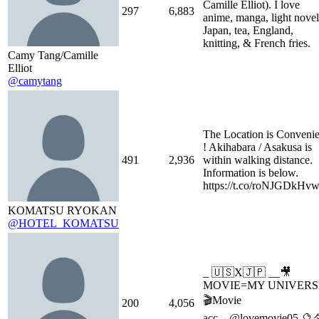
Camille Elliot). I love
297
6,883
anime, manga, light novel
Japan, tea, England,
knitting, & French fries.
Camy Tang/Camille
Elliot
@camytang
The Location is Convenie
! Akihabara / Asakusa is
491
2,936
within walking distance.
Information is below.
https://t.co/roNJGDkH
KOMATSU RYOKAN
@HOTEL_KOMATSU
_ 🇺🇸X🇯🇵 __🎥
MOVIE=MY UNIVERS
🎬Movie
200
4,056
acc→@lovemovie05 🔮