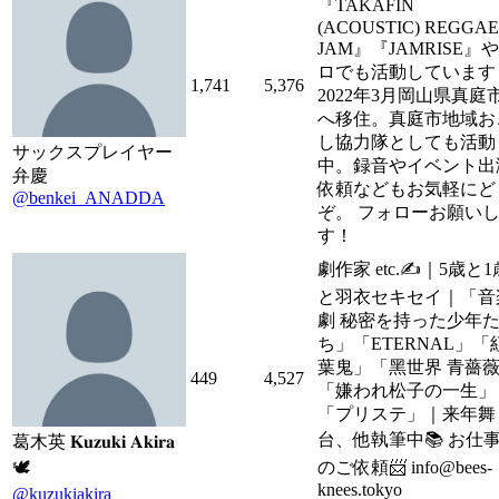
『TAKAFIN
(ACOUSTIC) REGGAE
JAM』『JAMRISE』
ロでも活動しています
1,741
5,376
2022年3月岡山県真庭
へ移住。真庭市地域お
し協力隊としても活動
サックスプレイヤー
中。録音やイベント出
弁慶
依頼などもお気軽にど
@benkei_ANADDA
ぞ。 フォローお願い
す！
劇作家 etc.✍️｜5歳と1
と羽衣セキセイ｜「音
劇 秘密を持った少年
ち」「ETERNAL」「
葉鬼」「黑世界 青薔
449
4,527
「嫌われ松子の一生」
「プリステ」｜来年舞
台、他執筆中📚 お仕
葛木英 𝐊𝐮𝐳𝐮𝐤𝐢 𝐀𝐤𝐢𝐫𝐚
🕊
のご依頼📨 info@bees-
knees.tokyo
@kuzukiakira