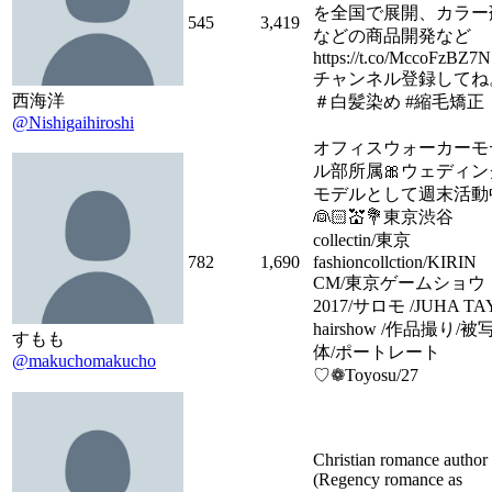
を全国で展開、カラー
545
3,419
などの商品開発など
https://t.co/MccoFzBZ
チャンネル登録してね
西海洋
＃白髪染め #縮毛矯正
@Nishigaihiroshi
オフィスウォーカーモ
ル部所属🎀ウェディン
モデルとして週末活動
👰🏻💒💐東京渋谷
collectin/東京
782
1,690
fashioncollction/KIRIN
CM/東京ゲームショウ
2017/サロモ /JUHA TA
hairshow /作品撮り/被
すもも
体/ポートレート
@makuchomakucho
♡❁Toyosu/27
Christian romance author
(Regency romance as