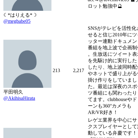
ロット勉強中🔮
☾*はりえる*☽
@megbabe05
SNSがテレビを活性化
せると信じ2010年にツ
ッター連動ドキュメン
番組を地上波で企画制
。生放送にツイート表
を先駆け的に実行した
したり、地上波同時配
213
2,217
やネットで盛り上がる
掛け作りをしていまし
た。最近は深夜のスポ
平田明久
ツ番組にも関わったり
@AkihisaHirata
てます。clubhouseや
ーンも360°カメラも
AR/VR好き！
レゲエ業界を中心にサ
クスプレイヤーとして
動している弁慶です！