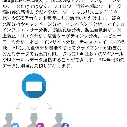
InstagramやTwitter(X)*、YouTubeなどのオープンなソーシャ
ルデータだけではなく、 フォロワー情報や頻出ワード、投
稿内容の感情までAIが分析。 ソーシャルリスニング（傾
聴）やSNSアカウント管理にもご活用いただけます。 競合
比較分析やキャンペーン分析、インバウンド分析、マイクロ
インフルエンサー分析、 態度変容分析、製品画像解析、炎
上防止・リスク分析、広告ターゲティング分析、 レビュー
口コミ分析、本音・インサイト分析、テキストマイニング機
能、 AIによる画像分析機能を使ってクライアントが必要な
どんなデータでも出力可能。 さらにTofuは多くのMAツール
やBIツールへデータ連携することができます。 *Twitter(X)の
データは別途お見積りになります。