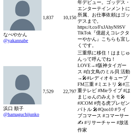
年デビュー。ゴッデス・
エンターテインメントに
所属、お仕事依頼はゴッ
1,837
10,150
デスまで。
https://t.co/FxJAhyN9SV
TikTok『億超えコレクタ
なべやかん
ーやかん』こちらも宜し
@yakannabe
くです。
三重県に移住！はまじゅ
んって呼んでね！
LOVE→#阪神タイガー
ス #白文鳥のミル貝 活動
→🎤#レディオキューブ
FM三重 #ミエトリ 🎤#三
重テレビ #Mieライブ #は
7,529
22,797
まじゅんのみえトモ🎤
#JCOM #売る虎プレゼン
浜口 順子
バトル 🎤#Qoo10 #ライ
@hamaguchijunko
ブコマース #コマーサー
✍️ #リサーチャー #放送
作家