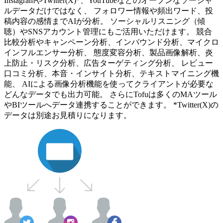
InstagramやTwitter(X)*、YouTubeなどのオープンなソーシャ
ルデータだけではなく、 フォロワー情報や頻出ワード、投
稿内容の感情までAIが分析。 ソーシャルリスニング（傾
聴）やSNSアカウント管理にもご活用いただけます。 競合
比較分析やキャンペーン分析、インバウンド分析、マイクロ
インフルエンサー分析、 態度変容分析、製品画像解析、炎
上防止・リスク分析、広告ターゲティング分析、 レビュー
口コミ分析、本音・インサイト分析、テキストマイニング機
能、 AIによる画像分析機能を使ってクライアントが必要な
どんなデータでも出力可能。 さらにTofuは多くのMAツール
やBIツールへデータ連携することができます。 *Twitter(X)の
データは別途お見積りになります。