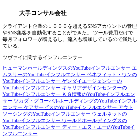
大手コンサル会社
クライアント企業の１０００を超えるSNSアカウントの管理
やSNS集客を自動化することができた。 ツール費用だけで
毎月フォロワーが増えるし、流入も増加しているので満足し
ている。
ツヴァイに関するインフルエンサー
ヒューマンホールディングスのYouTubeインフルエンサー
エ
ムスリーのYouTubeインフルエンサー
ベネフィット・ワンの
YouTubeインフルエンサー
ゲンダイエージェンシーの
YouTubeインフルエンサー
キャリアデザインセンターの
YouTubeインフルエンサー
ＫＧ情報のYouTubeインフルエン
サー
ツカダ・グローバルホールディングのYouTubeインフル
エンサー
ケアサービスのYouTubeインフルエンサー
アウト
ソーシングのYouTubeインフルエンサー
ウェルネットの
YouTubeインフルエンサー
ワールドホールディングスの
YouTubeインフルエンサー
ディー・エヌ・エーのYouTubeイ
ンフルエンサー