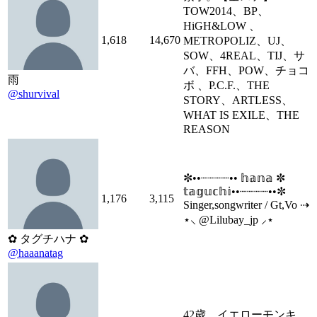
TOW2014、BP、
HiGH&LOW 、
1,618
14,670
METROPOLIZ、UJ、
SOW、4REAL、TIJ、サ
バ、FFH、POW、チョコ
雨
ボ 、P.C.F.、THE
@shurvival
STORY、ARTLESS、
WHAT IS EXILE、THE
REASON
✼••┈┈┈┈•• 𝕙𝕒𝕟𝕒 ✼
𝕥𝕒𝕘𝕦𝕔𝕙𝕚••┈┈┈┈••✼
1,176
3,115
Singer,songwriter / Gt,Vo ⇢
⋆⸜ @Lilubay_jp ⸝⋆
✿ タグチハナ ✿
@haaanatag
42歳。イエローモンキ