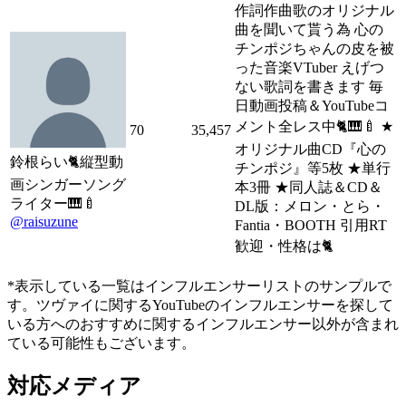
作詞作曲歌のオリジナル
曲を聞いて貰う為 心の
チンポジちゃんの皮を被
った音楽VTuber えげつ
ない歌詞を書きます 毎
日動画投稿＆YouTubeコ
メント全レス中🐈🎹🍼 ★
70
35,457
オリジナル曲CD『心の
鈴根らい🐈縦型動
チンポジ』等5枚 ★単行
画シンガーソング
本3冊 ★同人誌＆CD＆
ライター🎹🍼
DL版：メロン・とら・
@raisuzune
Fantia・BOOTH 引用RT
歓迎・性格は🐈
*表示している一覧はインフルエンサーリストのサンプルで
す。ツヴァイに関するYouTubeのインフルエンサーを探して
いる方へのおすすめに関するインフルエンサー以外が含まれ
ている可能性もございます。
対応メディア