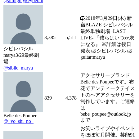
@almightykeybeom
🦁2018年3月29日(木) 新
宿BLAZE シビレバシル
最終単独劇場 -LAST
3,385
5,511
LIVE- 『僕らはいつか灰
になる』 ※詳細は後日
シビレバシル
発表 🦁シビレバシル 🦁
marya3/29最終劇
guitar:marya
場
@sibile_marya
アクセサリーブランド
Belle des Poupeeです。布
花でアンティークテイス
トのヘアアクセサリーを
839
4,378
制作しています。ご連絡
は
bebe_poupee@outlook.jp
Belle des Poupee
まで
@_yo_shi_no_
お笑いライブやイベント
をほぼ毎月開催。芸能91