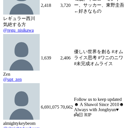
ー、サッカー、東野圭吾
2,418
3,720
←好きなもの
レギュラー西川
気絶する方
@regu_nisikawa
優しい世界を創る #オム
ライス思考 #ワニのニワ
1,639
2,406
#未完成オムライス
Zen
@upt_zen
Follow us to keep updated
☻ A Shawol Since 2010☻
6,691,075
70,662
Always with Jonghyun♥️
👼🏻 RIP
almightykeybeom