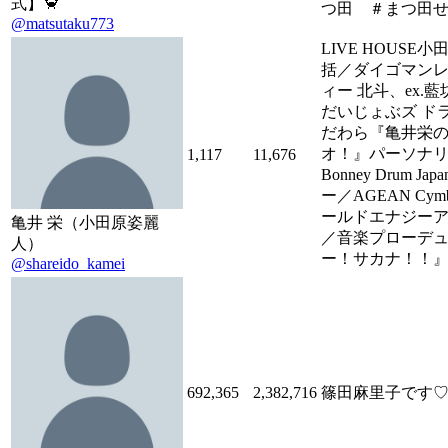
式】🦀
つ田 ＃まつ田
@matsutaku773
LIVE HOUSE
括／ダイゴマン
ィー 北斗、ex.藍
だいじょぶズ ド
だわら『亀井栄
オ！』パーソナ
1,117
11,676
Bonney Drum J
ー／AGEAN Cym
ールドエナジー
亀井 栄（小田原姿麗
／音楽プローデ
人）
ー！サカナ！！
@shareido_kamei
692,365
2,382,716
篠田麻里子です