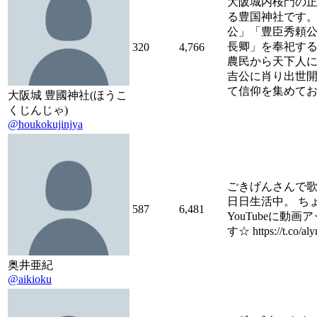
大阪城内桜門の
る豊国神社です。
公」「豊臣秀頼
長卿」を奉祀す
320
4,766
農民から天下人
吉公に肖り出世
て信仰を集めて
大阪城 豊國神社(ほうこ
くじんじゃ)
@houkokujinjya
ごきげんさんで
日日生活中。 ち
587
6,481
YouTubeに動画
す☆ https://t.co/al
奥井亜紀
@aikioku