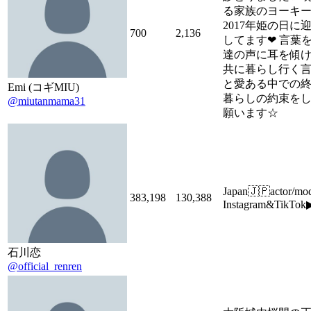
る家族のヨーキー
2017年姫の日に
700
2,136
してます❤ 言葉
達の声に耳を傾け
共に暮らし行く
と愛ある中での
Emi (コギMIU)
暮らしの約束を
@miutanmama31
願います☆
Japan🇯🇵actor/m
383,198
130,388
Instagram&TikTok▶
石川恋
@official_renren