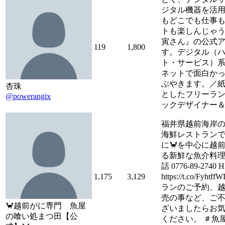
ジタル機器を活
もどこでも仕事
トも楽しんじゃ
寅さん』の公式
119
1,800
す。デジタル（
ト・サービス）
ネットで面白か
ぶやきます。／
杏珠
としたフリーラ
@powerangix
ックデザイナー
福井県越前海岸
海鮮レストラン
に🦀を中心に越
る新鮮な魚介料理
話 0776-89-2740 H
1,175
3,129
https://t.co/Fyh
ランのご予約、
売の事など、ご
🦀越前がに専門 魚屋
ざいましたらお
の喰い処まつ田【公
ください。 ＃魚