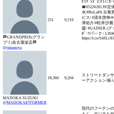
F1ｸﾞｯｽﾞとF1ﾐﾆ
☎0522628139/
水/#ReLaPit 
ビス/ #清水啓伸/
251
9,519
津佑介/#松井沙麗 
援/ #GAINER (グッ
ﾎﾟｰﾂパーク / LIN
🏁GRANDPRIX(グラン
https://t.co/S4SL
プリ)名古屋栄店🏁
@rgnagoya
ストリートダンサ
18,360
9,204
ーアクション/振
MADOKA SUZUKI
@MADOKA87FORMER
現代のフーテン
とく、デジタル