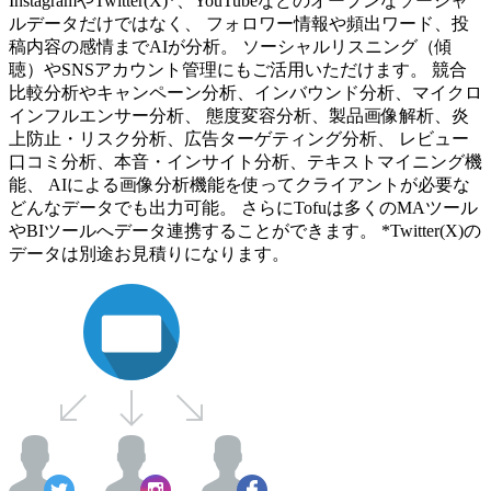
InstagramやTwitter(X)*、YouTubeなどのオープンなソーシャ
ルデータだけではなく、 フォロワー情報や頻出ワード、投
稿内容の感情までAIが分析。 ソーシャルリスニング（傾
聴）やSNSアカウント管理にもご活用いただけます。 競合
比較分析やキャンペーン分析、インバウンド分析、マイクロ
インフルエンサー分析、 態度変容分析、製品画像解析、炎
上防止・リスク分析、広告ターゲティング分析、 レビュー
口コミ分析、本音・インサイト分析、テキストマイニング機
能、 AIによる画像分析機能を使ってクライアントが必要な
どんなデータでも出力可能。 さらにTofuは多くのMAツール
やBIツールへデータ連携することができます。 *Twitter(X)の
データは別途お見積りになります。