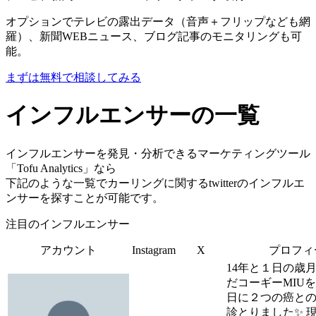
オプションでテレビの露出データ（音声＋フリップなども網
羅）、新聞WEBニュース、ブログ記事のモニタリングも可
能。
まずは無料で相談してみる
インフルエンサーの一覧
インフルエンサーを発見・分析できるマーケティングツール
「Tofu Analytics」なら
下記のような一覧でカーリングに関するtwitterのインフルエ
ンサーを探すことが可能です。
注目のインフルエンサー
アカウント
Instagram
X
プロフィ
14年と１日の歳
だコーギーMIUを2
日に２つの癌と
診とりました✨ 