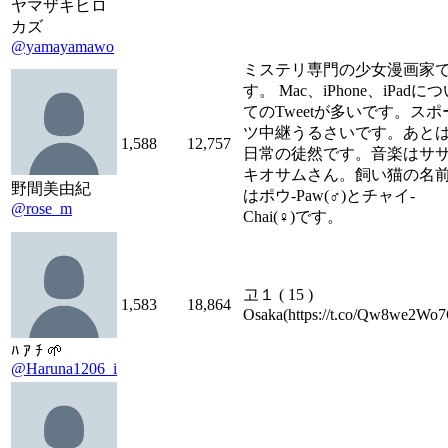
ヤマザキヒロ
カズ
@yamayamawo
ミステリ専門の少女漫画家
す。 Mac、iPhone、iPadに
てのTweetが多いです。スポ
ツ中継うるさいです。あと
1,588
12,757
日常の徒然です。音楽はサ
キオサムさん。飼い猫の名
野間美由紀
はポウ-Paw(♂)とチャイ-
@rose_m
Chai(♀)です。
고１ ( 15 )
1,583
18,864
Osaka(https://t.co/Qw8we2Wo7
ﾊ ｱ ﾁ 🌱
@Haruna1206_i