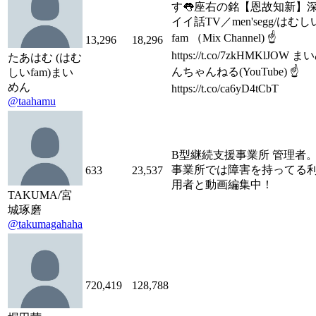
す👅座右の銘【恩故知新】
イイ話TV／men'segg/はむし
fam （Mix Channel) ☝️
13,296
18,296
https://t.co/7zkHMKlJOW ま
たあはむ (はむ
んちゃんねる(YouTube) ☝️
しいfam)まい
めん
https://t.co/ca6yD4tCbT
@taahamu
B型継続支援事業所 管理者
事業所では障害を持ってる
633
23,537
用者と動画編集中！
TAKUMA/宮
城琢磨
@takumagahaha
720,419
128,788