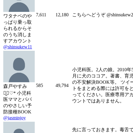
7,611
12,180
こちらへどうぞ @shinsukew
ワタナベのや
っぱり乗っ取
られるからそ
のうち消しま
すアカウント
@shinsukew11
小児科医。2人の娘。2010年
月に犬のココア。著書、育
の不安解決BOOK等。 ツイ
585
49,794
森戸やすみ
トをまとめる際には許可を
⠒̫⃝♡* 小児科
ってください。医療専用ア
医ママとパパ
ウントではありません。
のやさしい予
防接種BOOK
@jasminjoy
先に言っておきます。毒舌