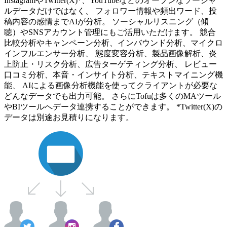
InstagramやTwitter(X)*、YouTubeなどのオープンなソーシャ
ルデータだけではなく、 フォロワー情報や頻出ワード、投
稿内容の感情までAIが分析。 ソーシャルリスニング（傾
聴）やSNSアカウント管理にもご活用いただけます。 競合
比較分析やキャンペーン分析、インバウンド分析、マイクロ
インフルエンサー分析、 態度変容分析、製品画像解析、炎
上防止・リスク分析、広告ターゲティング分析、 レビュー
口コミ分析、本音・インサイト分析、テキストマイニング機
能、 AIによる画像分析機能を使ってクライアントが必要な
どんなデータでも出力可能。 さらにTofuは多くのMAツール
やBIツールへデータ連携することができます。 *Twitter(X)の
データは別途お見積りになります。