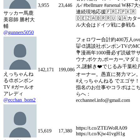
3,955
23,446
ル/ #bellmare #arsenal W杯7
連続現地応援🇫🇷🇯🇵🇰🇷
サッカー馬鹿
🇩🇪🇿🇦🇧🇷🇷🇺 🇶🇦カタ
美容師 勝村大
ル大会はドイツ戦に参戦💪
輔
@gunners5050
フォロワー合計約400万人ove
🐷🎨講談社ボンボンTVのM
💐漫画年1000冊必ず読破🎊
ウナ,ポケカ,ポーカー,マダミ
ス,謎解き❤️でじるみ千葉松
142,171
199,086
えっちゃんね
オーナー。愚直に努力マン
る🎨ボンボン
#えっちゃんねる でエゴサ！
TV #ガールオ
指名のお仕事やコラボはこ
アレディ
らへ：
@ecchan_bom2
ecchannel.info@gmail.com
https://t.co/ZTEiWoRA09
15,619
17,380
https://t.co/Kjw41vgH1g