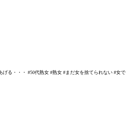
・・・ #50代熟女 #熟女 #まだ女を捨てられない #女で