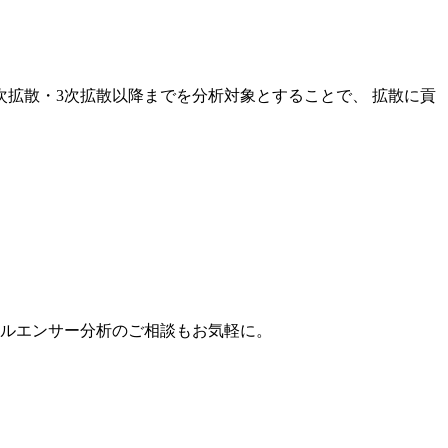
次拡散・3次拡散以降までを分析対象とすることで、 拡散に貢
。
フルエンサー分析のご相談もお気軽に。