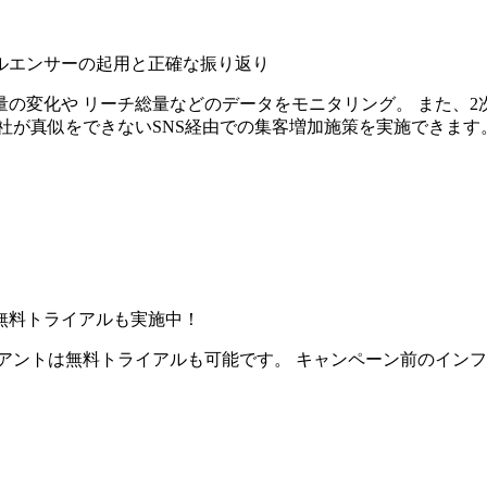
ルエンサーの起用と正確な振り返り
の変化や リーチ総量などのデータをモニタリング。 また、2
社が真似をできないSNS経由での集客増加施策を実施できます
無料トライアルも実施中！
アントは無料トライアルも可能です。 キャンペーン前のイン