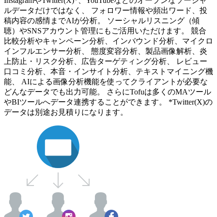
InstagramやTwitter(X)*、YouTubeなどのオープンなソーシャ
ルデータだけではなく、 フォロワー情報や頻出ワード、投
稿内容の感情までAIが分析。 ソーシャルリスニング（傾
聴）やSNSアカウント管理にもご活用いただけます。 競合
比較分析やキャンペーン分析、インバウンド分析、マイクロ
インフルエンサー分析、 態度変容分析、製品画像解析、炎
上防止・リスク分析、広告ターゲティング分析、 レビュー
口コミ分析、本音・インサイト分析、テキストマイニング機
能、 AIによる画像分析機能を使ってクライアントが必要な
どんなデータでも出力可能。 さらにTofuは多くのMAツール
やBIツールへデータ連携することができます。 *Twitter(X)の
データは別途お見積りになります。