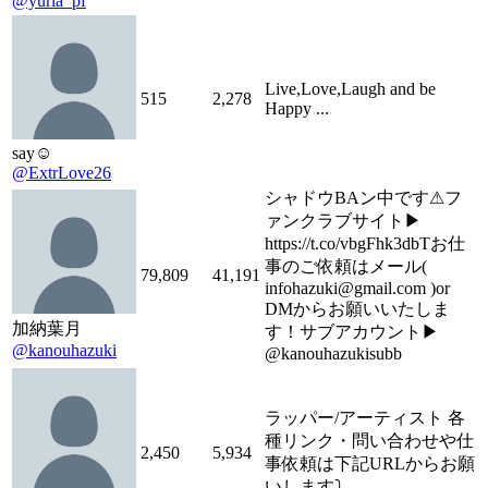
@yuria_pf
Live,Love,Laugh and be
515
2,278
Happy ...
say☺︎
@ExtrLove26
シャドウBAン中です⚠︎フ
ァンクラブサイト▶︎
https://t.co/vbgFhk3dbTお仕
事のご依頼はメール(
79,809
41,191
infohazuki@gmail.com )or
DMからお願いいたしま
加納葉月
す！サブアカウント▶︎
@kanouhazuki
@kanouhazukisubb
ラッパー/アーティスト 各
種リンク・問い合わせや仕
2,450
5,934
事依頼は下記URLからお願
いします⤵︎