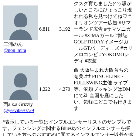
クスク育ちました(^^) 騒が
しいところにひょっこり現
われる私を見つけてね♡ #
オリオンツアー広告 #サマ
6,811
3,192
ーランド広告 #サマソニガ
ール #ZIMAガール #雑誌
GOLFTODAYイメージガ
三浦のん
ールGTバーディーズ #カリ
@non_mira
メロコンビ #YOKOMOレ
ディ #衣装
西 大阪生まれ大阪育ちの
奄美2世 PUNCHLINE・
FULLSWING主催 ライブ
1,222
4,270
等、依頼ブッキングはDM
にて🙇 全国を庭にした
い。気軽にどこでも行きま
西a.k.a Grizzly
す
@yesvibes0729
*表示している一覧はインフルエンサーリストのサンプルで
す。フェンシングに関するBlueskyのインフルエンサーを探
している方へのおすすめに関するインフルエンサー以外が含