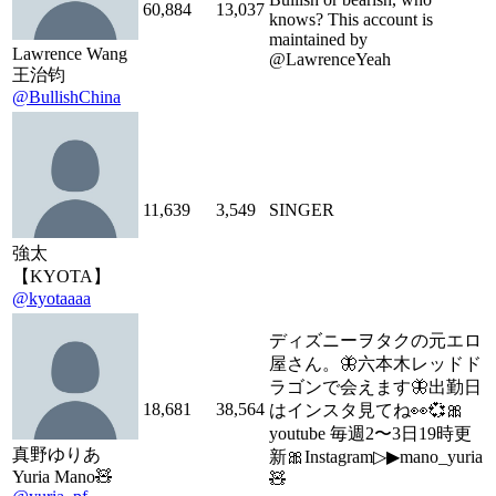
60,884
13,037
knows? This account is
maintained by
Lawrence Wang
@LawrenceYeah
王治钧
@BullishChina
11,639
3,549
SINGER
強太
【KYOTA】
@kyotaaaa
ディズニーヲタクの元エロ
屋さん。🦋六本木レッドド
ラゴンで会えます🦋出勤日
18,681
38,564
はインスタ見てね👀💞🎀
youtube 毎週2〜3日19時更
真野ゆりあ
新🎀Instagram▷▶mano_yuria
Yuria Mano🧸
🧸