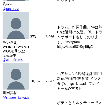
彩-xi-
@rap_xxxi
ドラム。作詞作曲。Voは妹
Baは近所の友達。🐰。ドラ
373
8,066
ムサポートもしておりま
す。 instagram
あいきꪔ̤̮
https://t.co/d8ORq46jgX
WORLD WAND
WOOD💐5/22
release💐
@aiki_drums
ヘアサロン3店舗経営💇‍♀️💇‍♂️
新宿/吉祥寺/表参道 インス
10,152
2,843
タ@shingo_kawada プレイ
ヤー&経営者✨
川田真悟
@shingo_kawada
ポテトとミルクティーでス