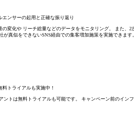
ルエンサーの起用と正確な振り返り
の変化や リーチ総量などのデータをモニタリング。 また、2
社が真似をできないSNS経由での集客増加施策を実施できます
無料トライアルも実施中！
アントは無料トライアルも可能です。 キャンペーン前のイン