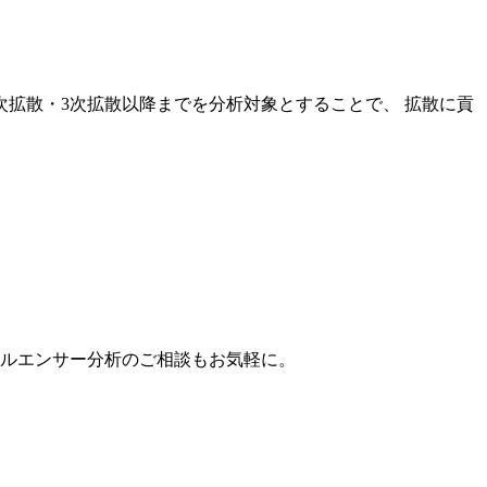
次拡散・3次拡散以降までを分析対象とすることで、 拡散に貢
。
フルエンサー分析のご相談もお気軽に。