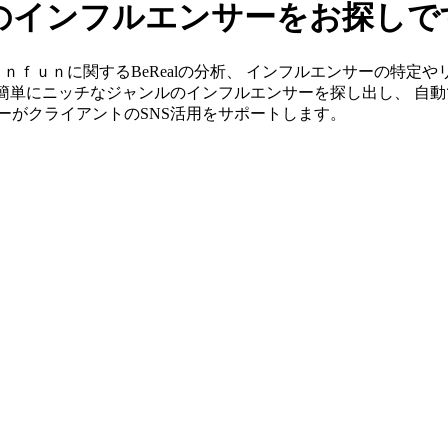
alのインフルエンサーをお探し
」ならｆｏｎｆｕｎに関するBeRealの分析、 インフルエンサーの
ら簡単にニッチなジャンルのインフルエンサーを探し出し、 自動
ンバーがクライアントのSNS活用をサポートします。