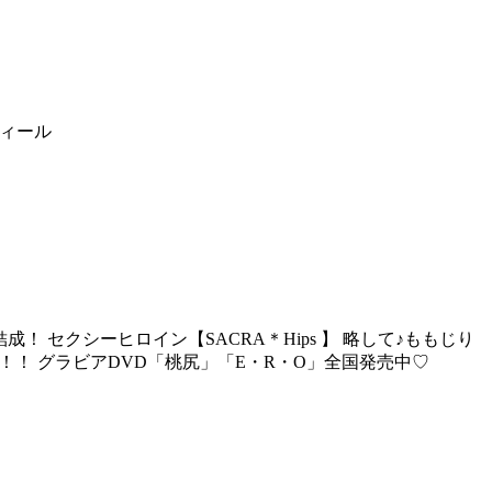
ィール
 セクシーヒロイン【SACRA＊Hips 】 略して♪ももじり
中！！ グラビアDVD「桃尻」「E・R・O」全国発売中♡