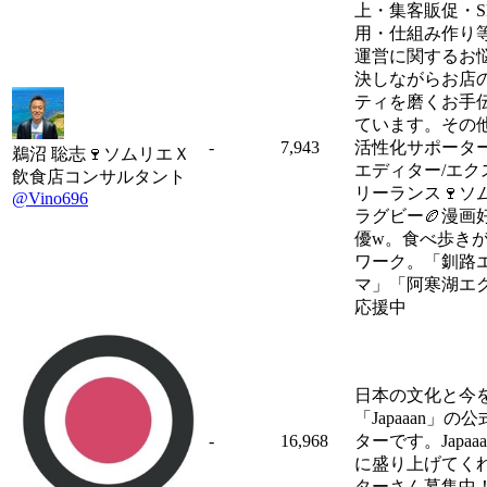
上・集客販促・S
用・仕組み作り
運営に関するお
決しながらお店
ティを磨くお手
ています。その
-
7,943
活性化サポーター
鵜沼 聡志🍷ソムリエＸ
エディター/エク
飲食店コンサルタント
リーランス🍷ソ
@Vino696
ラグビー🏉漫画好
優w。食べ歩き
ワーク。「釧路
マ」「阿寒湖エ
応援中
日本の文化と今
「Japaaan」の
-
16,968
ターです。Japaa
に盛り上げてく
ターさん募集中