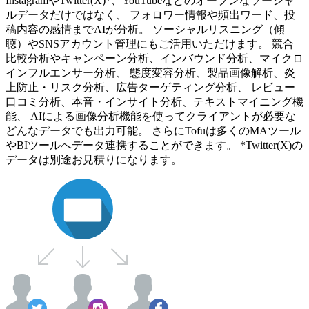
InstagramやTwitter(X)*、YouTubeなどのオープンなソーシャ
ルデータだけではなく、 フォロワー情報や頻出ワード、投
稿内容の感情までAIが分析。 ソーシャルリスニング（傾
聴）やSNSアカウント管理にもご活用いただけます。 競合
比較分析やキャンペーン分析、インバウンド分析、マイクロ
インフルエンサー分析、 態度変容分析、製品画像解析、炎
上防止・リスク分析、広告ターゲティング分析、 レビュー
口コミ分析、本音・インサイト分析、テキストマイニング機
能、 AIによる画像分析機能を使ってクライアントが必要な
どんなデータでも出力可能。 さらにTofuは多くのMAツール
やBIツールへデータ連携することができます。 *Twitter(X)の
データは別途お見積りになります。