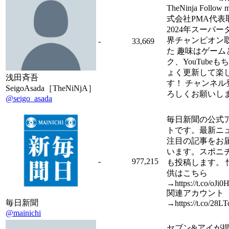
TheNinja Follow
式会社PMA代表
2024年スーパー
界チャンピオン
-
33,669
た 趣味はゲーム
ク、YouTubeも
ょく更新して楽
浅田斉吾
す！ チャンネル
SeigoAsada［TheNiNjA］
ろしくお願いし
@seigo_asada
毎日新聞の公式
トです。最新ニ
注目の記事をお
います。スポニ
-
977,215
も投稿します。 
供はこちら
→https://t.co/oJi
関連アカウント
毎日新聞
→https://t.co/28
@mainichi
セブン&アイが