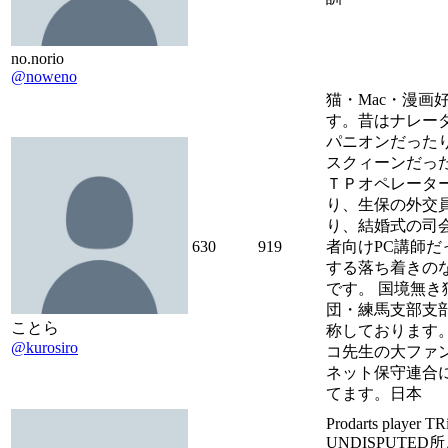
no.norio
@noweno
猫・Mac・漫画
す。昔はナレー
パニオンだった
スクィーンだっ
ＴＰオペレータ
り、生保の外交
り、結婚式の司
630
919
者向けPC講師だ
する落ち着きの
です。 国境無き
団・練馬支部支
ことら
称しております
@kurosiro
コ先生の大ファ
ネット保守連合
てます。日本
Prodarts player 
UNDISPUTED