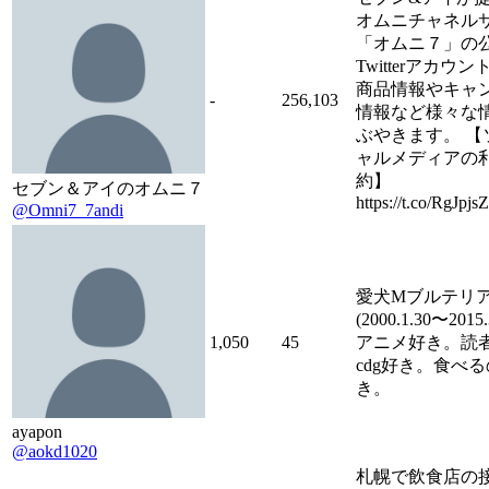
オムニチャネル
「オムニ７」の
Twitterアカウ
商品情報やキャ
-
256,103
情報など様々な
ぶやきます。 【
ャルメディアの
約】
セブン＆アイのオムニ７
https://t.co/RgJpj
@Omni7_7andi
愛犬Mブルテリ
(2000.1.30〜2015
1,050
45
アニメ好き。読
cdg好き。食べ
き。
ayapon
@aokd1020
札幌で飲食店の