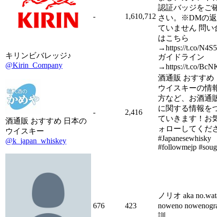
認証バッジをご
-
1,610,712
さい。※DMの
ていません 問い
はこちら
→https://t.co/N4
キリンビバレッジ♪
ガイドライン
@Kirin_Company
→https://t.co/Bc
酒通販 おすすめ
ウイスキーの情
方など、お酒通
に関する情報を
-
2,416
ていきます！お
酒通販 おすすめ 日本の
ォローしてくだ
ウイスキー
#Japanesewhisky
@k_japan_whiskey
#followmejp #soug
ノリオ aka no.wat
676
423
noweno nowenog
訓