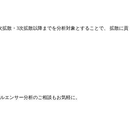
次拡散・3次拡散以降までを分析対象とすることで、 拡散に貢
。
フルエンサー分析のご相談もお気軽に。