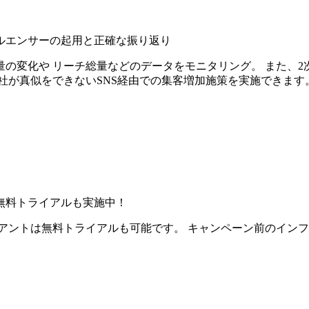
ルエンサーの起用と正確な振り返り
の変化や リーチ総量などのデータをモニタリング。 また、2
社が真似をできないSNS経由での集客増加施策を実施できます
無料トライアルも実施中！
アントは無料トライアルも可能です。 キャンペーン前のイン