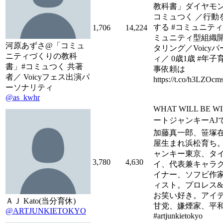
教科書」ダイヤモン
コミュつく ／行動
する #コミュニティ
1,706
14,224
ミュニティ型組織
河原あずさ@「コミュ
タリング／Voicy
ニティづくりの教科
ィ／ 0歳1歳 #年
書」#コミュつく 共著
事依頼は
者／ Voicyフェス出演パ
https://t.co/h3LZO
ーソナリティ
@as_kwhr
WHAT WILL BE WI
ートジャンキーAJです
加藤真一郎、笹塚
屋生まれ浜松育ち
ャンキー東京、タ
3,780
4,630
イ、代表兼キャラ
イナー、ソフビ作
ィスト。プロレス
お笑い好き。アイデ
ＡＪ Kato(当分育休)
甘党、嫌煙家、平和
@ARTJUNKIETOKYO
#artjunkietokyo