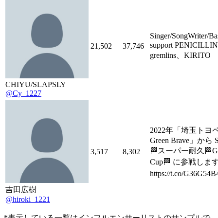
Singer/SongWriter/B
support PENICILLI
21,502
37,746
gremlins、KIRITO
CHIYU/SLAPSLY
@Cy_1227
2022年「埼玉トヨ
Green Brave」から 
🏁スーパー耐久🏁GR
3,517
8,302
Cup🏁 に参戦します
https://t.co/G36G54
吉田広樹
@hiroki_1221
*表示している一覧はインフルエンサーリストのサンプルで