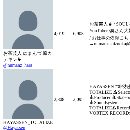
お茶芸人🍵 / SOUL'
YouTuber /奥さん
4,019
6,908
/ お仕事の依頼こち
→numanz.shizuoka@
お茶芸人 ぬまんづ 原カ
テキン🍵
@numanz_hara
HAYASSEN "하얏
TOTALIZE 🔺Selecto
🔺Producer 🔺Skateb
2,808
2,095
🔺Soundsystem :
TOTALIZE🔺Record 
VORTEX RECORD
HAYASSEN_TOTALIZE
@Hayassen