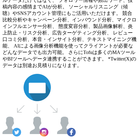
ルデータだけではなく、 フォロワー情報や頻出ワード、投
稿内容の感情までAIが分析。 ソーシャルリスニング（傾
聴）やSNSアカウント管理にもご活用いただけます。 競合
比較分析やキャンペーン分析、インバウンド分析、マイクロ
インフルエンサー分析、 態度変容分析、製品画像解析、炎
上防止・リスク分析、広告ターゲティング分析、 レビュー
口コミ分析、本音・インサイト分析、テキストマイニング機
能、 AIによる画像分析機能を使ってクライアントが必要な
どんなデータでも出力可能。 さらにTofuは多くのMAツール
やBIツールへデータ連携することができます。 *Twitter(X)の
データは別途お見積りになります。