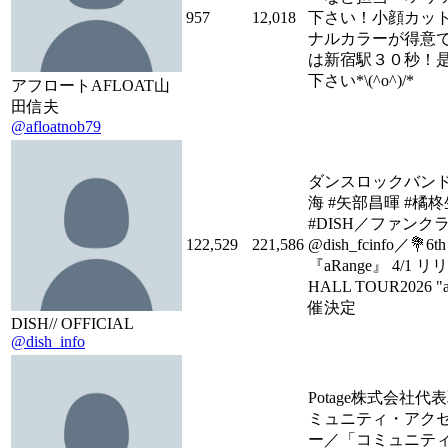
957
12,018
下さい！小顔カッ
ナルカラーが得意で
は新宿駅３０秒！
下さい*\(^o^)/*
アフロートAFLOAT山
田信夫
@afloatnob79
ダンスロックバンド
海 #矢部昌暉 #橘柊
#DISH／ファンク
122,529
221,586
@dish_fcinfo／💐6th
『aRange』 4/1 
HALL TOUR2026 "a
催決定
DISH// OFFICIAL
@dish_info
Potage株式会社代
ミュニティ・アク
ー／「コミュニテ