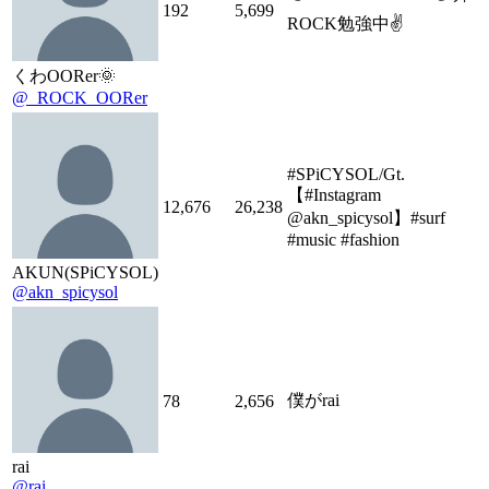
192
5,699
ROCK勉強中✌️
くわOORer🌞
@_ROCK_OORer
#SPiCYSOL/Gt.
【#Instagram
12,676
26,238
@akn_spicysol】#surf
#music #fashion
AKUN(SPiCYSOL)
@akn_spicysol
僕がrai
78
2,656
rai
@rai