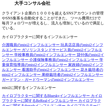
大手コンサル会社
クライアント企業の１０００を超えるSNSアカウントの管理
やSNS集客を自動化することができた。 ツール費用だけで
毎月フォロワーが増えるし、流入も増加しているので満足し
ている。
カイロプラクターに関するインフルエンサー
介護職員のmixi2インフルエンサー
玩具店店員のmixi2インフ
ルエンサー
ガソリンスタンドサービス員のmixi2インフルエ
ンサー
学校事務員のmixi2インフルエンサー
貸付係のmixi2イ
ンフルエンサー
介護保険事務員のmixi2インフルエンサー
学
童保育指導員のmixi2インフルエンサー
家政婦のmixi2インフ
ルエンサー
看護助手のmixi2インフルエンサー
花き栽培者の
mixi2インフルエンサー
果樹栽培者のmixi2インフルエンサー
ガードマン・ガードウーマンのmixi2インフルエンサー
mixi2に関するインフルエンサー
カイロプラクターに関するBlueskyインフルエンサー
カイロ
プラクターに関するBeRealインフルエンサー
カイロプラク
ターに関するthreadsインフルエンサー
カイロプラクターに