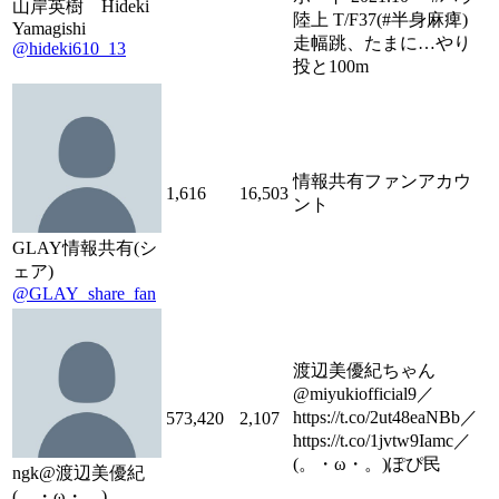
山岸英樹 Hideki
陸上 T/F37(#半身麻痺)
Yamagishi
走幅跳、たまに…やり
@hideki610_13
投と100m
情報共有ファンアカウ
1,616
16,503
ント
GLAY情報共有(シ
ェア)
@GLAY_share_fan
渡辺美優紀ちゃん
@miyukiofficial9／
https://t.co/2ut48eaNBb／
573,420
2,107
https://t.co/1jvtw9Iamc／
(。・ω・。)ぽぴ民
ngk@渡辺美優紀
(。・ω・。)