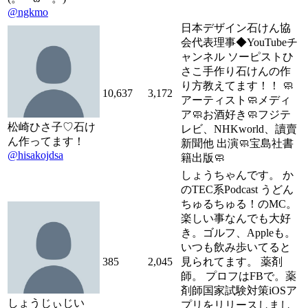
@ngkmo
日本デザイン石けん協
会代表理事◆YouTubeチ
ャンネル ソーピストひ
さこ手作り石けんの作
り方教えてます！！ 🧼
10,637
3,172
アーティスト🧼メディ
ア🧼お酒好き🧼フジテ
松崎ひさ子♡石け
レビ、NHKworld、讀賣
ん作ってます！
新聞他 出演🧼宝島社書
@hisakojdsa
籍出版🧼
しょうちゃんです。 か
のTEC系Podcast うどん
ちゅるちゅる！のMC。
楽しい事なんでも大好
き。ゴルフ、Appleも。
いつも飲み歩いてると
385
2,045
見られてます。 薬剤
師。 プロフはFBで。薬
剤師国家試験対策iOSア
しょうじぃじい
プリをリリースしまし