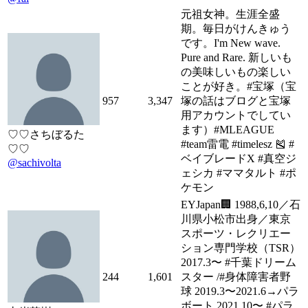
元祖女神。生涯全盛
期。毎日がけんきゅう
です。I'm New wave.
Pure and Rare. 新しいも
の美味しいもの楽しい
ことが好き。#宝塚（宝
957
3,347
塚の話はブログと宝塚
用アカウントでしてい
ます）#MLEAGUE
♡♡さちぼるた
#team雷電 #timelesz 🎽 #
♡♡
ベイブレードX #真空ジ
@sachivolta
ェシカ #ママタルト #ポ
ケモン
EYJapan🏢 1988,6,10／石
川県小松市出身／東京
スポーツ・レクリエー
ション専門学校（TSR）
2017.3〜 #千葉ドリーム
244
1,601
スター /#身体障害者野
球 2019.3〜2021.6→パラ
ボート 2021.10〜 #パラ