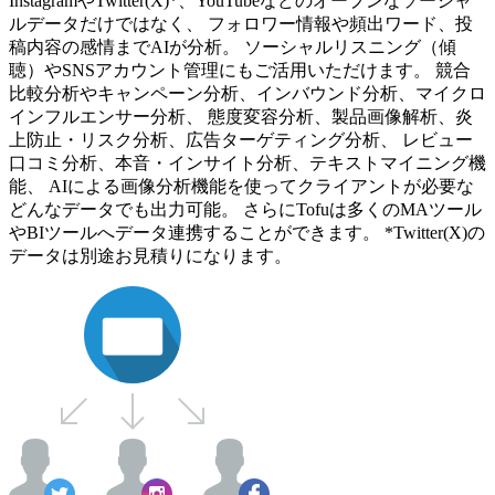
InstagramやTwitter(X)*、YouTubeなどのオープンなソーシャ
ルデータだけではなく、 フォロワー情報や頻出ワード、投
稿内容の感情までAIが分析。 ソーシャルリスニング（傾
聴）やSNSアカウント管理にもご活用いただけます。 競合
比較分析やキャンペーン分析、インバウンド分析、マイクロ
インフルエンサー分析、 態度変容分析、製品画像解析、炎
上防止・リスク分析、広告ターゲティング分析、 レビュー
口コミ分析、本音・インサイト分析、テキストマイニング機
能、 AIによる画像分析機能を使ってクライアントが必要な
どんなデータでも出力可能。 さらにTofuは多くのMAツール
やBIツールへデータ連携することができます。 *Twitter(X)の
データは別途お見積りになります。