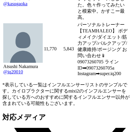
@kasugaoka
た。色々作ってみたい
と模索中。かすこー最
高。
パーソナルトレーナー
【TEAMHALEO】 ボデ
ィメイク/ダイエット/筋
力アップ/バルクアップ/
11,770
5,843
健康維持/ポージング お
問い合わせ📱
09073260705 ライン
Atsushi Nakamura
ID➡09073260705a
@iq20010
Instagram➡super.iq200
*表示している一覧はインフルエンサーリストのサンプルで
す。カイロプラクターに関するmixi2のインフルエンサーを
探している方へのおすすめに関するインフルエンサー以外が
含まれている可能性もございます。
対応メディア