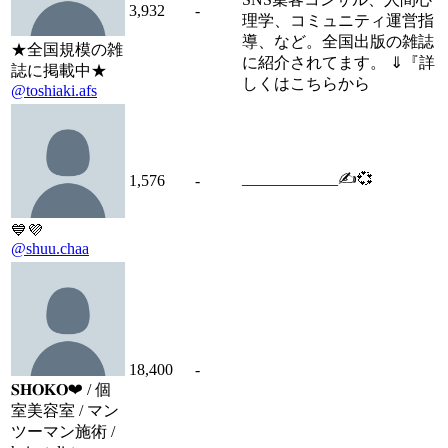
3,932
-
理学、コミュニティ運営指
導、など。全国出版の雑誌
★全国規模の雑
に紹介されてます。 ⇓『詳
誌に掲載中★
しくはこちらから
@toshiaki.afs
____________✍️💞
1,576
-
💙💜
@shuu.chaa
18,400
-
𝐒𝐇𝐎𝐊𝐎❤︎ / 個
室美容室 / マン
ツーマン施術 /