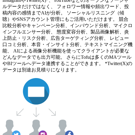
InstagramやTwitter(X)*、YouTubeなどのオープンなソーシャ
ルデータだけではなく、 フォロワー情報や頻出ワード、投
稿内容の感情までAIが分析。 ソーシャルリスニング（傾
聴）やSNSアカウント管理にもご活用いただけます。 競合
比較分析やキャンペーン分析、インバウンド分析、マイクロ
インフルエンサー分析、 態度変容分析、製品画像解析、炎
上防止・リスク分析、広告ターゲティング分析、 レビュー
口コミ分析、本音・インサイト分析、テキストマイニング機
能、 AIによる画像分析機能を使ってクライアントが必要な
どんなデータでも出力可能。 さらにTofuは多くのMAツール
やBIツールへデータ連携することができます。 *Twitter(X)の
データは別途お見積りになります。