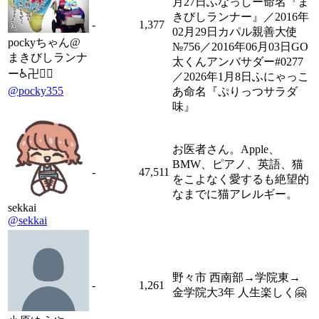
月27日ふなっしー命名『ま
きびしランナー』／2016年
-
1,377
02月29日カパル親善大使
pockyちゃん@
№756／2016年06月03日GO
まきびしランナ
太くんアンバサダー#0277
ー♿️卍🏃‍♂️
／2026年1月8日ふにゃっこ
@pocky355
あ命名『ぷりっつサラダ
味』
お医者さん。Apple、
BMW、ピアノ、英語、猫
-
47,511
をこよなく愛するも絶望的
なまでに猫アレルギー。
sekkai
@sekkai
野々市 西南部→学院東→
-
1,261
金学院大3年 人生楽しく🤗