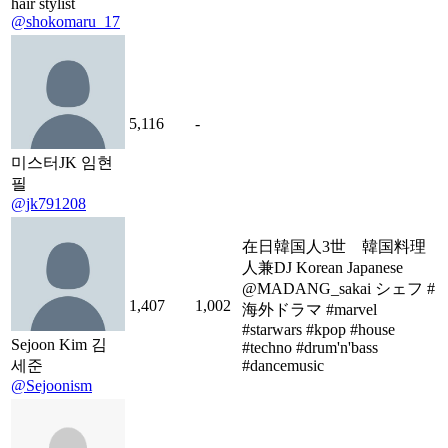
hair stylist
@shokomaru_17
5,116
-
미스터JK 임현
필
@jk791208
在日韓国人3世 韓国料理
人兼DJ Korean Japanese
@MADANG_sakai シェフ #
1,407
1,002
海外ドラマ #marvel
#starwars #kpop #house
Sejoon Kim 김
#techno #drum'n'bass
세준
#dancemusic
@Sejoonism