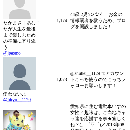
44歳 2児のパパ お金の
-
1,174
情報弱者を救うため、ブロ
たかまさ｜あな
グを開設しました！
たが人生を最後
まで楽しむため
の準備に寄り添
う
@jpasmo
@shuhei__1129 ☜アカウン
-
1,073
トこっち使うのでこっちフ
ォローお願いします！
使わないよ
@hiryu__1129
愛知県に住む電動車いすの
女性／趣味は、ご当地キャ
ラ達を応援する事★宜しく
ねヾ(。゜▽゜)／2013年08