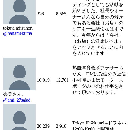
ティングとしても活動を
始めました。社長やオー
326
8,565
ナーさんなら自分の分身
でもある会社（お店）の
tokuta mitsunori
ケアも一生懸命なはずで
@nanamekuma
す。今年からは「会社
（お店）の健康レベル」
をアップさせることに力
を入れています！
熱血体育会系アラサーち
ゃん。DMは受信のみ返信
16,019
12,761
不可 ❁いまはモータース
ポーツの中のお仕事をさ
せて頂いております。
杏美さん。
@ami_27salad
Tokyo JP #doinel #ドワネル
20,239
2,918
12:00-19:00 水曜定休