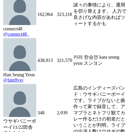
諸々の事情により、運用
を切り替えます。 人力で
162,964
323,118
良さげな内容があればツ
ィートするかも
connect48
@connect48_
카라 한승연 kara seung
438,913
321,570
yeon スンヨン
Han Seung Yeon
@fateflysy
広島のインディーズバン
ド：ウサギバニーボーイ
です。ライブがないと曲
作って家で録音して、ア
348
2,939
マプラとネトフリ観てカ
レー作るだけの初老だと
ウサギバニーボ
いうことが判明。ライブ
ーイ11/22田舎
の出演人数はウサギの数