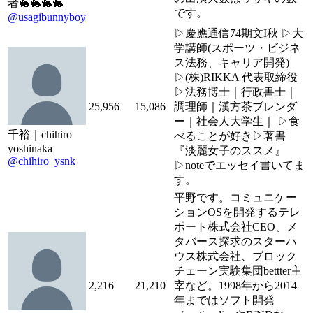
者🐇🐇🐇🐇
です。
@usagibunnyboy
▷慶應通信74期文I秋 ▷大
学講師(スポーツ・ビジネ
ス法務、キャリア開発)
▷(株)RIKKA 代表取締役
▷法務博士｜行政書士｜
25,956
15,086
調理師｜漢方茶ブレンダ
ー｜社会人大学生｜ ▷食
千裕｜chihiro
べることが好き▷著書
yoshinaka
『淡麗女子のススメ』
@chihiro_ysnk
▷noteでエッセイ書いてま
す。
平野です。コミュニケー
ションOSを開発するテレ
ポート株式会社CEO、メ
タバース探求のスターハ
ウス株式会社、ブロック
チェーン実験集団bettter主
2,216
21,210
宰など。1998年から2014
年まではソフト開発