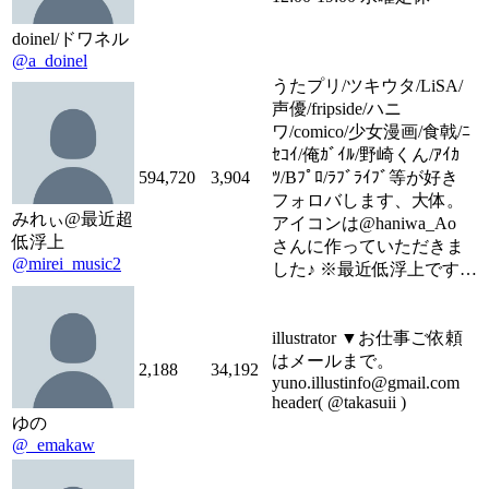
doinel/ドワネル
@a_doinel
うたプリ/ツキウタ/LiSA/
声優/fripside/ハニ
ワ/comico/少女漫画/食戟/ﾆ
ｾｺｲ/俺ｶﾞｲﾙ/野崎くん/ｱｲｶ
594,720
3,904
ﾂ/Bﾌﾟﾛ/ﾗﾌﾞﾗｲﾌﾞ等が好き
フォロバします、大体。
みれぃ@最近超
アイコンは@haniwa_Ao
低浮上
さんに作っていただきま
@mirei_music2
した♪ ※最近低浮上です…
illustrator ▼お仕事ご依頼
はメールまで。
2,188
34,192
yuno.illustinfo@gmail.com
header( @takasuii )
ゆの
@_emakaw