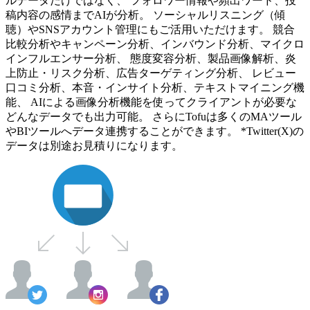
ルデータだけではなく、 フォロワー情報や頻出ワード、投
稿内容の感情までAIが分析。 ソーシャルリスニング（傾
聴）やSNSアカウント管理にもご活用いただけます。 競合
比較分析やキャンペーン分析、インバウンド分析、マイクロ
インフルエンサー分析、 態度変容分析、製品画像解析、炎
上防止・リスク分析、広告ターゲティング分析、 レビュー
口コミ分析、本音・インサイト分析、テキストマイニング機
能、 AIによる画像分析機能を使ってクライアントが必要な
どんなデータでも出力可能。 さらにTofuは多くのMAツール
やBIツールへデータ連携することができます。 *Twitter(X)の
データは別途お見積りになります。