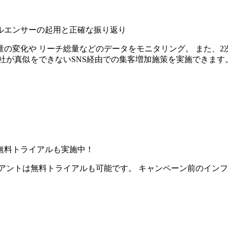
ルエンサーの起用と正確な振り返り
の変化や リーチ総量などのデータをモニタリング。 また、2
社が真似をできないSNS経由での集客増加施策を実施できます
無料トライアルも実施中！
アントは無料トライアルも可能です。 キャンペーン前のイン