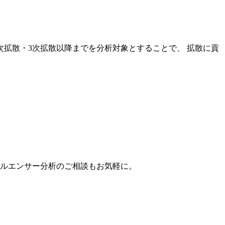
次拡散・3次拡散以降までを分析対象とすることで、 拡散に貢
。
フルエンサー分析のご相談もお気軽に。