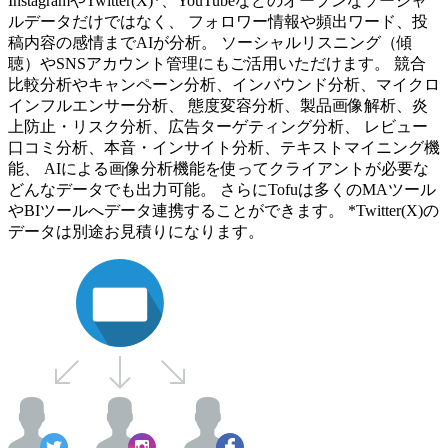
InstagramやTwitter(X)*、YouTubeなどのオープンなソーシャ
ルデータだけではなく、 フォロワー情報や頻出ワード、投
稿内容の感情までAIが分析。 ソーシャルリスニング（傾
聴）やSNSアカウント管理にもご活用いただけます。 競合
比較分析やキャンペーン分析、インバウンド分析、マイクロ
インフルエンサー分析、 態度変容分析、製品画像解析、炎
上防止・リスク分析、広告ターゲティング分析、 レビュー
口コミ分析、本音・インサイト分析、テキストマイニング機
能、 AIによる画像分析機能を使ってクライアントが必要な
どんなデータでも出力可能。 さらにTofuは多くのMAツール
やBIツールへデータ連携することができます。 *Twitter(X)の
データは別途お見積りになります。