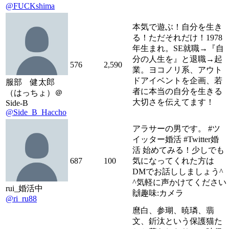
@FUCKshima
本気で遊ぶ！自分を生き
る！ただそれだけ！1978
年生まれ。SE就職→『自
分の人生を』と退職→起
576
2,590
業。ヨコノリ系、アウト
ドアイベントを企画、若
服部 健太郎
者に本当の自分を生きる
（はっちょ）＠
大切さを伝えてます！
Side-B
@Side_B_Haccho
アラサーの男です。 #ツ
イッター婚活 #Twitter婚
活 始めてみる！少しでも
687
100
気になってくれた方は
DMでお話ししましょう^
^気軽に声かけてください
rui_婚活中
🙌趣味:カメラ
@ri_ru88
麿白、参瑚、暁璘、翡
文、釿汰という保護猫た