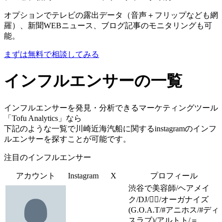
オプションでテレビの露出データ（音声＋フリップなども網
羅）、新聞WEBニュース、ブログ記事のモニタリングも可
能。
まずは無料で相談してみる
インフルエンサーの一覧
インフルエンサーを発見・分析できるマーケティングツール
「Tofu Analytics」なら
下記のような一覧で川崎近海汽船に関するinstagramのインフ
ルエンサーを探すことが可能です。
注目のインフルエンサー
アカウント
Instagram
X
プロフィール
渋谷で美容師/ヘアメイ
ク/DJ/🏳️‍🌈/オーガナイズ
(G.O.A.T/#アニホス/#ディ
スラブ)/アルトト/＝