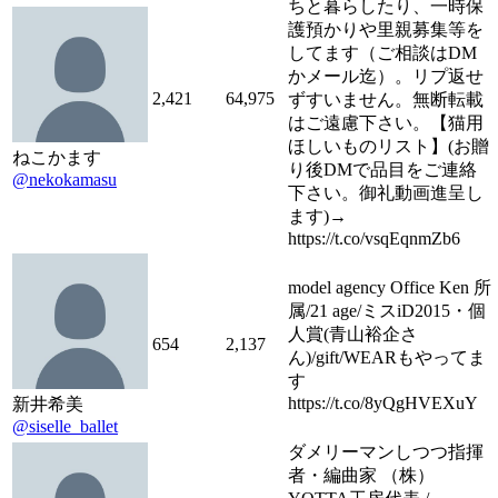
ちと暮らしたり、一時保
護預かりや里親募集等を
してます（ご相談はDM
かメール迄）。リプ返せ
2,421
64,975
ずすいません。無断転載
はご遠慮下さい。【猫用
ほしいものリスト】(お贈
ねこかます
り後DMで品目をご連絡
@nekokamasu
下さい。御礼動画進呈し
ます)→
https://t.co/vsqEqnmZb6
model agency Office Ken 所
属/21 age/ミスiD2015・個
人賞(青山裕企さ
654
2,137
ん)/gift/WEARもやってま
す
https://t.co/8yQgHVEXuY
新井希美
@siselle_ballet
ダメリーマンしつつ指揮
者・編曲家 （株）