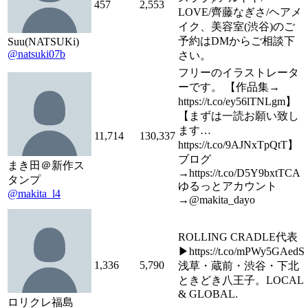
457
2,553
LOVE/齊藤なぎさ/ヘアメ
イク、美容室(渋谷)のご
予約はDMからご相談下
Suu(NATSUKi)
@natsuki07b
さい。
フリーのイラストレータ
ーです。 【作品集→
https://t.co/ey56lTNLgm】
【まずは一読お願い致し
ます…
11,714
130,337
https://t.co/9AJNxTpQtT】
ブログ
まき田＠新作ス
→https://t.co/D5Y9bxtTCA
タンプ
ゆるっとアカウント
@makita_l4
→@makita_dayo
ROLLING CRADLE代表
▶︎https://t.co/mPWy5GAedS
1,336
5,790
浅草・蔵前・渋谷・下北
ときどき八王子。LOCAL
& GLOBAL.
ロリクレ福島