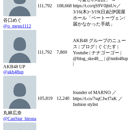
111,792
108,668
https://t.co/qS9V0jhtUv／
3/16(木)~3/19(日)紀伊国屋
ホール「ベートーヴェン/
谷口めぐ
届かなかった手紙」
@o_megu1112
AKB48 グループのニュー
ス | ブログ | ぐぐたす |
111,792
7,869
Youtube | ナナゴーゴー |
@blog_ske48__ | @nmb48up
|
AKB48 UP
@akb48up
founder of MARNO ／
105,819
12,240
https://t.co/7sqCJwf7aK ／
fashion stylist
丸林広奈
@CanStar_hirona