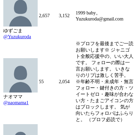
1999 baby。
2,657
3,152
Yuzukuroda@gmail.com
ゆずごま
@Yuzukuroda
※プロフを最後までご一読
お願いします※ ジャニゴ
ト全般応援中の、いい大人
です。 フォローの際は一
言お願いします。 いきな
りのリプは激しく苦手。
55
2,054
※年齢不明・未成年・無言
フォロー・鍵付きの方・ツ
イートゼロ・趣味が合わな
ナオママ
い方・たまごアイコンの方
@naomama1
はブロックします。 気が
向いたらフォロバはふらり
と。 （プロフ必読で）