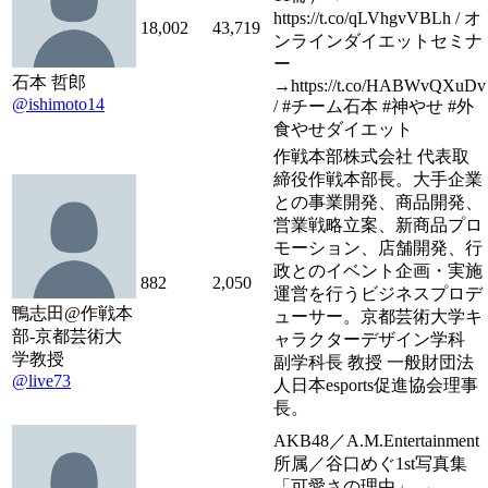
https://t.co/qLVhgvVBLh / オ
18,002
43,719
ンラインダイエットセミナ
ー
石本 哲郎
→https://t.co/HABWvQXuDv
@ishimoto14
/ #チーム石本 #神やせ #外
食やせダイエット
作戦本部株式会社 代表取
締役作戦本部長。大手企業
との事業開発、商品開発、
営業戦略立案、新商品プロ
モーション、店舗開発、行
政とのイベント企画・実施
882
2,050
運営を行うビジネスプロデ
鴨志田@作戦本
ューサー。京都芸術大学キ
部-京都芸術大
ャラクターデザイン学科
学教授
副学科長 教授 一般財団法
@live73
人日本esports促進協会理事
長。
AKB48／A.M.Entertainment
所属／谷口めぐ1st写真集
「可愛さの理由」 →