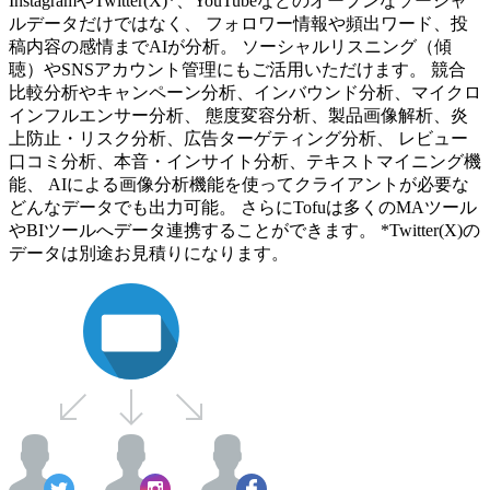
InstagramやTwitter(X)*、YouTubeなどのオープンなソーシャ
ルデータだけではなく、 フォロワー情報や頻出ワード、投
稿内容の感情までAIが分析。 ソーシャルリスニング（傾
聴）やSNSアカウント管理にもご活用いただけます。 競合
比較分析やキャンペーン分析、インバウンド分析、マイクロ
インフルエンサー分析、 態度変容分析、製品画像解析、炎
上防止・リスク分析、広告ターゲティング分析、 レビュー
口コミ分析、本音・インサイト分析、テキストマイニング機
能、 AIによる画像分析機能を使ってクライアントが必要な
どんなデータでも出力可能。 さらにTofuは多くのMAツール
やBIツールへデータ連携することができます。 *Twitter(X)の
データは別途お見積りになります。