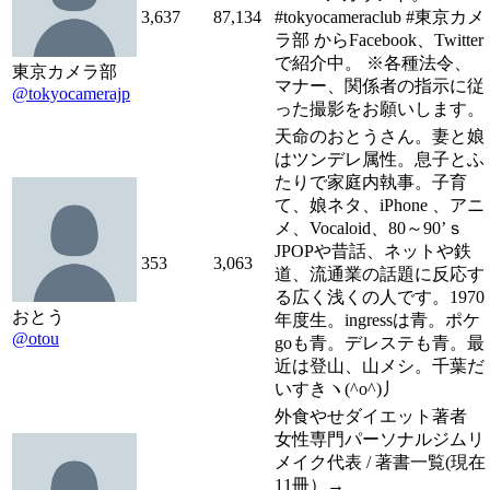
3,637
87,134
#tokyocameraclub #東京カメ
ラ部 からFacebook、Twitter
で紹介中。 ※各種法令、
東京カメラ部
マナー、関係者の指示に従
@tokyocamerajp
った撮影をお願いします。
天命のおとうさん。妻と娘
はツンデレ属性。息子とふ
たりで家庭内執事。子育
て、娘ネタ、iPhone 、アニ
メ、Vocaloid、80～90’ｓ
JPOPや昔話、ネットや鉄
353
3,063
道、流通業の話題に反応す
る広く浅くの人です。1970
おとう
年度生。ingressは青。ポケ
@otou
goも青。デレステも青。最
近は登山、山メシ。千葉だ
いすきヽ(^o^)丿
外食やせダイエット著者
女性専門パーソナルジムリ
メイク代表 / 著書一覧(現在
11冊）→