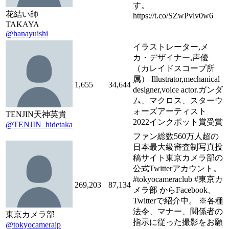
す。
花結い師
https://t.co/SZwPvlv0w6
TAKAYA
@hanayuishi
イラストレーター,メ
カ・デザイナー,声優
（カレイドスコープ所
属） Illustrator,mechanical
1,655
34,644
designer,voice actor.ガンダ
ム、マクロス、スターウ
ォーズアーティスト
TENJIN天神英貴
2022インクポット賞受賞
@TENJIN_hidetaka
ファン総数560万人超の
日本最大級審査制写真投
稿サイト東京カメラ部の
公式Twitterアカウント。
#tokyocameraclub #東京カ
269,203
87,134
メラ部 からFacebook、
Twitterで紹介中。 ※各種
法令、マナー、関係者の
東京カメラ部
指示に従った撮影をお願
@tokyocamerajp