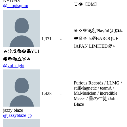
NAOPIS
👕👁️【DM】
@naopisgram
💎🌞🍭🚀🌜Playful🌛🏄🎱
👑☠️💋 ⭐️🌈BAROQUE
1,331
-
JAPAN LIMITED🌈⭐️
🔥🎲🎪🎭🎃👻YUI
👻🎃🎭🎪🎲🔥
@yui_night
Furious Records / LLMG /
stillMagnetic / teamA /
Mr.Musician / incredible
1,428
-
Mcees / 星の生徒 /John
Blaze
jazzy blaze
@jazzyblaze_jp