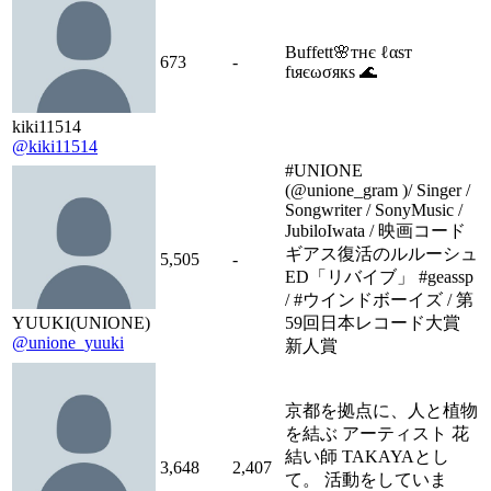
Buffett🌸тнє ℓαѕт
673
-
fιяєωσякѕ 🌊
kiki11514
@kiki11514
#UNIONE
(@unione_gram )/ Singer /
Songwriter / SonyMusic /
JubiloIwata / 映画コード
ギアス復活のルルーシュ
5,505
-
ED「リバイブ」 #geassp
/ #ウインドボーイズ / 第
YUUKI(UNIONE)
59回日本レコード大賞
@unione_yuuki
新人賞
京都を拠点に、人と植物
を結ぶ アーティスト 花
結い師 TAKAYAとし
3,648
2,407
て。 活動をしていま