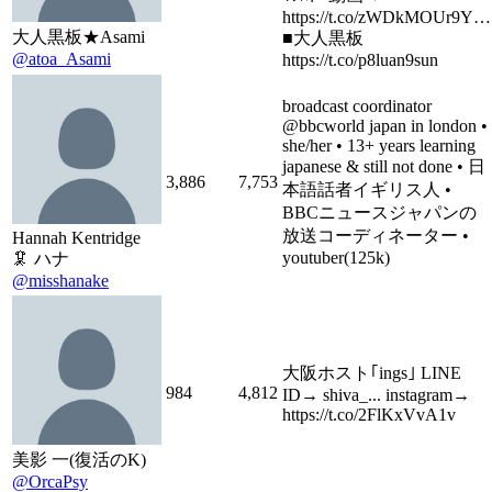
https://t.co/zWDkMOUr9Y…
大人黒板★Asami
■大人黒板
@atoa_Asami
https://t.co/p8luan9sun
broadcast coordinator
@bbcworld japan in london •
she/her • 13+ years learning
japanese & still not done • 日
3,886
7,753
本語話者イギリス人 •
BBCニュースジャパンの
放送コーディネーター •
Hannah Kentridge
youtuber(125k)
🦑 ハナ
@misshanake
大阪ホスト｢ings｣ LINE
984
4,812
ID→ shiva_... instagram→
https://t.co/2FlKxVvA1v
美影 一(復活のK)
@OrcaPsy