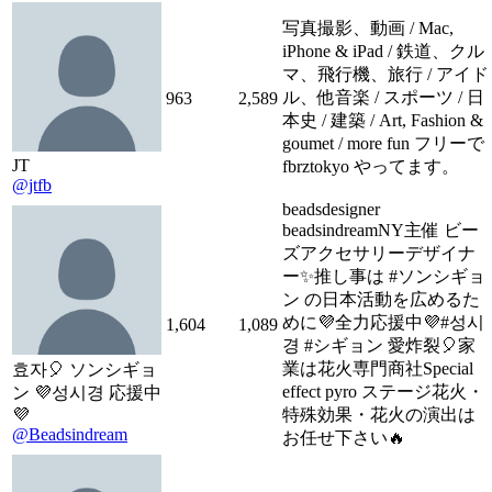
写真撮影、動画 / Mac,
iPhone & iPad / 鉄道、クル
マ、飛行機、旅行 / アイド
ル、他音楽 / スポーツ / 日
963
2,589
本史 / 建築 / Art, Fashion &
goumet / more fun フリーで
JT
fbrztokyo やってます。
@jtfb
beadsdesigner
beadsindreamNY主催 ビー
ズアクセサリーデザイナ
ー✨推し事は #ソンシギョ
ン の日本活動を広めるた
めに💜全力応援中💜#성시
1,604
1,089
경 #シギョン 愛炸裂🎈家
業は花火専門商社Special
효자🎈 ソンシギョ
effect pyro ステージ花火・
ン 💜성시경 応援中
💜
特殊効果・花火の演出は
@Beadsindream
お任せ下さい🔥