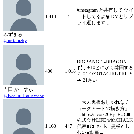
#instagram と共有して ツイ
1,413
14
ートしてるよ◉ DMとリプ
ライ返します 。
みずまる
@instamzky
BIGBANG G-DRAGON
🇰🇷✈︎10とにかく韓国すき
480
1,018
ㅎㅎTOYOTAGIRL PRIUS
🚗 21さい
吉田 かーすぃ
@KasumiHamawake
「大人黒板おしゃれなチ
ョークアートの描き方」
→https://t.co/720HjciFUC■
株式会社LIFE withCHALK
1,168
447
代表■ﾁｮｰｸｱｰﾄ、黒板ｱｰﾄ、
ｲﾗｽﾄ■動画→