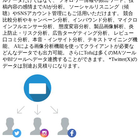
ルデータだけではなく、 フォロワー情報や頻出ワード、投
稿内容の感情までAIが分析。 ソーシャルリスニング（傾
聴）やSNSアカウント管理にもご活用いただけます。 競合
比較分析やキャンペーン分析、インバウンド分析、マイクロ
インフルエンサー分析、 態度変容分析、製品画像解析、炎
上防止・リスク分析、広告ターゲティング分析、 レビュー
口コミ分析、本音・インサイト分析、テキストマイニング機
能、 AIによる画像分析機能を使ってクライアントが必要な
どんなデータでも出力可能。 さらにTofuは多くのMAツール
やBIツールへデータ連携することができます。 *Twitter(X)の
データは別途お見積りになります。