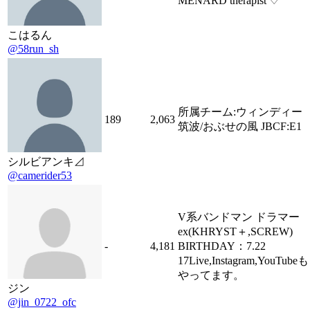
MENARD therapist ♡
こはるん
@58run_sh
所属チーム:ウィンディー
189
2,063
筑波/おぶせの風 JBCF:E1
シルビアンキ⊿
@camerider53
V系バンドマン ドラマー
ex(KHRYST＋,SCREW)
-
4,181
BIRTHDAY：7.22
17Live,Instagram,YouTubeも
やってます。
ジン
@jin_0722_ofc