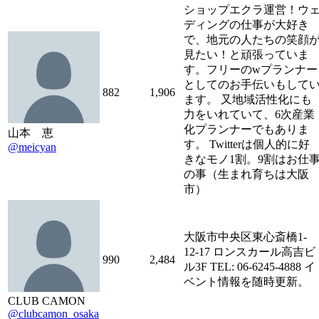
ショップエクラ運営！ウ
ディングの仕事が大好き
で、地元の人たちの笑顔
見たい！と頑張っていま
す。フリーのwプランナー
としてのお手伝いもして
882
1,906
ます。 又地域活性化にも
力をいれていて、6次産業
化プランナーでもありま
山本 恵
す。 Twitterは個人的に好
@meicyan
きなモノ1割。9割はお仕
の事（生まれ育ちは大阪
市）
大阪市中央区東心斎橋1-
12-17 ロンスカール高吉ビ
990
2,484
ル3F TEL: 06-6245-4888 イ
ベント情報を随時更新。
CLUB CAMON
@clubcamon_osaka