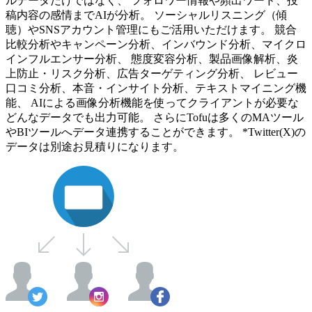
ルデータだけではなく、 フォロワー情報や頻出ワード、投
稿内容の感情までAIが分析。 ソーシャルリスニング（傾
聴）やSNSアカウント管理にもご活用いただけます。 競合
比較分析やキャンペーン分析、インバウンド分析、マイクロ
インフルエンサー分析、 態度変容分析、製品画像解析、炎
上防止・リスク分析、広告ターゲティング分析、 レビュー
口コミ分析、本音・インサイト分析、テキストマイニング機
能、 AIによる画像分析機能を使ってクライアントが必要な
どんなデータでも出力可能。 さらにTofuは多くのMAツール
やBIツールへデータ連携することができます。 *Twitter(X)の
データは別途お見積りになります。