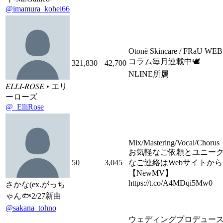
@imamura_kohei66
Otonë Skincare / FRaU WEB
コラム毎月連載中🕊
321,830
42,700
NLINE所属
𝐸𝐿𝐿𝐼-𝑅𝑂𝑆𝐸 • エリ
ーローズ
@_ElliRose
Mix/Mastering/Vocal/Chorus
お気軽なご依頼とユニー
50
3,045
なご連絡はWebサイトから
【NewMV】
https://t.co/A4MDqi5Mw0
さかな(ex.がっち
ゃん🐟2/27新曲
@sakana_tohno
ウェディングプロデュー