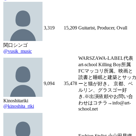
3,319
15,209
Guitarist, Producer, Ovall
関口シンゴ
@vusik_music
WARSZAWA-LABEL代表
art-school Killing Boy所属
FCマッコリ所属。映画と
読書と睡眠と建築とサッ
9,094
35,478
ーと猫が好き。 京都、ベ
ルリン、グラスゴー好
き.※出演依頼やお問い合
Kinoshitariki
わせはコチラ→info@art-
@kinoshita_riki
school.net
Fashion Stylist 小山田早織