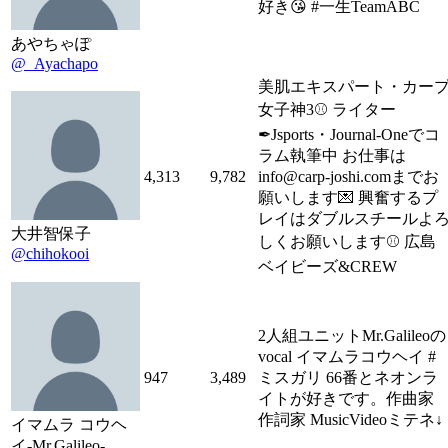
好き😘 #一生TeamABC
あやちゃぽ
@_Ayachapo
美肌エキスパート・カー
女子神3⚾️ ライター
✒︎Jsports・Journal-Oneでコ
ラム執筆中 お仕事は
4,313
9,782
info@carp-joshi.comまでお
願いします💌 興奮するプ
レイはダブルスチールよ
大井智保子
しくお願いします⚾️ 広島
@chihokooi
ベイビーズ&CREW
2人組ユニットMr.Galileoの
vocal イマムラコウヘイ #
947
3,489
ミスガリ 66番とネオンラ
イトが好きです。作曲家
作詞家 MusicVideoミテネ↓
イマムラ コウヘ
イ-Mr.Galileo-