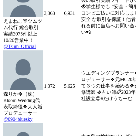
去の取引実績ツイートが
🌟学生様でも #安全・簡
コンビニ払いに対応しま
3,363
6,931
安全 な取引を保証！他
えまねこ💛ツムツ
れる前に当店へお問い合
ム代行 総合取引
い📲
実績3975件以上
10/26営業中！
@Tsum_OfficiaI
ウエディングプランナー
ロデューサー🍀元MC20年
て３つの仕事を始める🍀
1,372
5,625
修講師 🍀占い師🌈2023年
森りか🍀（株）
社設立😊#たけうちーむ
Bloom Wedding代
表取締役🍀大人婚
プロデューサー
@0904bluesky