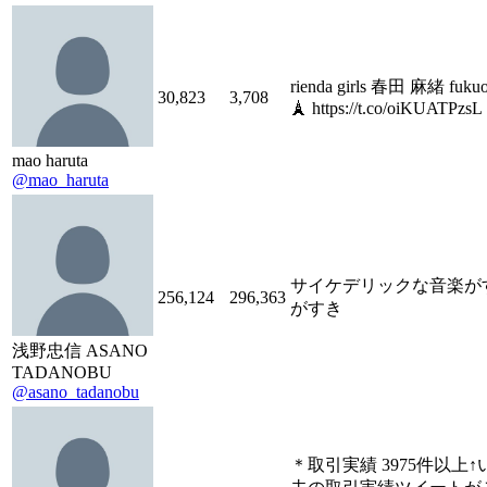
rienda girls 春田 麻緒 fuku
30,823
3,708
🗼 https://t.co/oiKUATPzsL
mao haruta
@mao_haruta
サイケデリックな音楽が
256,124
296,363
がすき
浅野忠信 ASANO
TADANOBU
@asano_tadanobu
＊取引実績 3975件以上