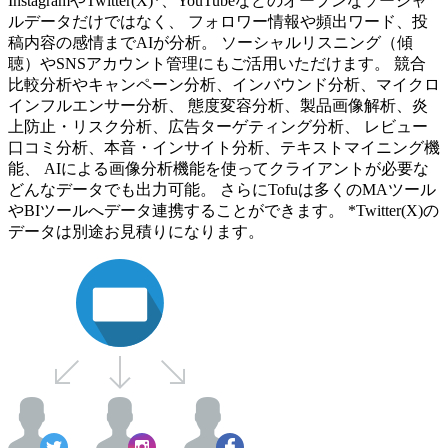
InstagramやTwitter(X)*、YouTubeなどのオープンなソーシャ
ルデータだけではなく、 フォロワー情報や頻出ワード、投
稿内容の感情までAIが分析。 ソーシャルリスニング（傾
聴）やSNSアカウント管理にもご活用いただけます。 競合
比較分析やキャンペーン分析、インバウンド分析、マイクロ
インフルエンサー分析、 態度変容分析、製品画像解析、炎
上防止・リスク分析、広告ターゲティング分析、 レビュー
口コミ分析、本音・インサイト分析、テキストマイニング機
能、 AIによる画像分析機能を使ってクライアントが必要な
どんなデータでも出力可能。 さらにTofuは多くのMAツール
やBIツールへデータ連携することができます。 *Twitter(X)の
データは別途お見積りになります。