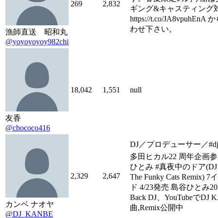
269
2,832
ギング&キャスティング
https://t.co/JA8vpuhE
わせ下さい。
漁師直送 昭和丸
@yoyoyoyoy982chi
18,042
1,551
null
友香
@chococo416
DJ／プロデューサー／#djk
多田ヒカル22 周年企画参加
ひとみ #真夜中のドア(DJ 
2,329
2,647
The Funky Cats Remix
ド 4/23発売 島谷ひとみ2
Back DJ、YouTubeでDJ
カンベ ナオヤ
曲,Remix公開中
@DJ_KANBE