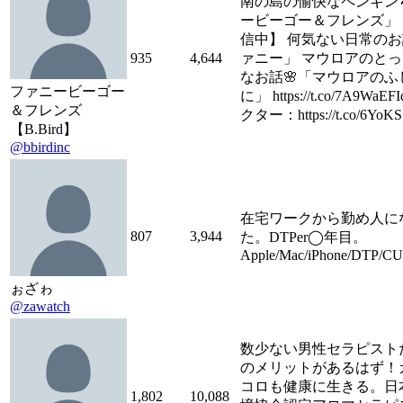
南の島の愉快なペンギン
ービーゴー＆フレンズ」
信中】 何気ない日常のお話
935
4,644
ァニー」 マウロアのと
なお話🌸「マウロアのふ
ファニービーゴー
に」 https://t.co/7A9Wa
＆フレンズ
クター：https://t.co/6YoK
【B.Bird】
@bbirdinc
在宅ワークから勤め人に
807
3,944
た。DTPer◯年目。
Apple/Mac/iPhone/DTP/
ぉざゎ
@zawatch
数少ない男性セラピスト
のメリットがあるはず！
コロも健康に生きる。日
1,802
10,088