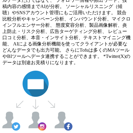
ルデータだけではなく、 フォロワー情報や頻出ワード、投
稿内容の感情までAIが分析。 ソーシャルリスニング（傾
聴）やSNSアカウント管理にもご活用いただけます。 競合
比較分析やキャンペーン分析、インバウンド分析、マイクロ
インフルエンサー分析、 態度変容分析、製品画像解析、炎
上防止・リスク分析、広告ターゲティング分析、 レビュー
口コミ分析、本音・インサイト分析、テキストマイニング機
能、 AIによる画像分析機能を使ってクライアントが必要な
どんなデータでも出力可能。 さらにTofuは多くのMAツール
やBIツールへデータ連携することができます。 *Twitter(X)の
データは別途お見積りになります。