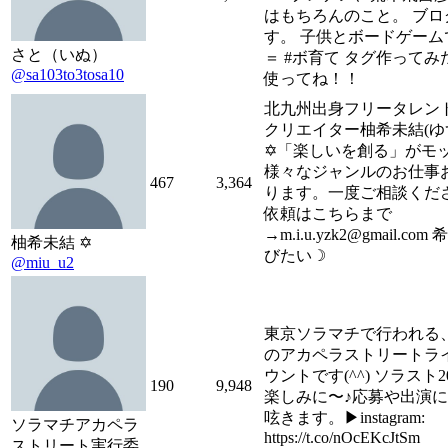
はもちろんのこと。 ブロ
す。 子供とボードゲーム
さと（いぬ）
＝ #ボ育て タグ作って
@sa103to3tosa10
使ってね！！
北九州出身フリータレン
クリエイター柚希未結(ゆ
✡︎「楽しいを創る」がモ
様々なジャンルのお仕事
467
3,364
ります。一度ご相談くだ
依頼はこちらまで
→m.i.u.yzk2@gmail.c
柚希未結 ✡︎
びたい☽
@miu_u2
東京ソラマチで行われる
のアカペラストリートラ
ウントです(^^) ソラスト
190
9,948
楽しみに〜♪応募や出演
呟きます。▶︎instagram:
ソラマチアカペラ
https://t.co/nOcEKcJtSm
ストリート実行委