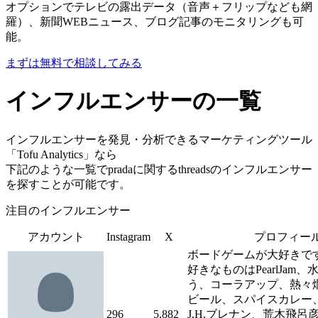
オプションでテレビの露出データ（音声＋フリップなども網
羅）、新聞WEBニュース、ブログ記事のモニタリングも可
能。
まずは無料で相談してみる
インフルエンサーの一覧
インフルエンサーを発見・分析できるマーケティングツール
「Tofu Analytics」なら
下記のような一覧でpradaに関するthreadsのインフルエンサー
を探すことが可能です。
注目のインフルエンサー
アカウント
Instagram
X
プロフィー
ボードゲームが大好きです
好きなものはPearlJam
う、コーラアップ、熱々
ビール、スパイスカレー
296
5,882
J.H.ブレナン、荒木飛呂