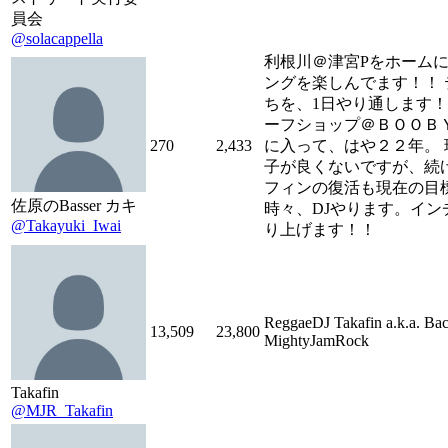
員会
@solacappella
利根川＠津宮Pをホーム
ングを楽しんでます！！ 
ちを、1日やり通します！
ーフショップ＠ＢＯＯＢ
270
2,433
に入って、はや２２年。 
子が良くないですが、続
フィンの復活も現在の目
佐原のBasser カキ
時々、DJやります。イン
@Takayuki_Iwai
り上げます！！
ReggaeDJ Takafin a.k.a. Ba
13,509
23,800
MightyJamRock
Takafin
@MJR_Takafin