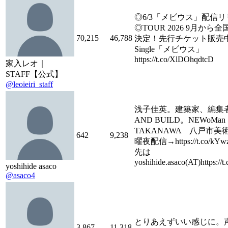
◎6/3「メビウス」配信
◎TOUR 2026 9月から
70,215
46,788
決定！先行チケット販売中！ 
Single「メビウス」
https://t.co/XlDOhqdtcD
家入レオ｜
STAFF【公式】
@leoieiri_staff
浅子佳英。建築家、編集者
AND BUILD。NEWoMan
TAKANAWA 八戸市美
642
9,238
曜夜配信→https://t.co/kY
先は
yoshihide.asaco(AT)https://
yoshihide asaco
@asaco4
とりあえずいい感じに。
3,867
11,318