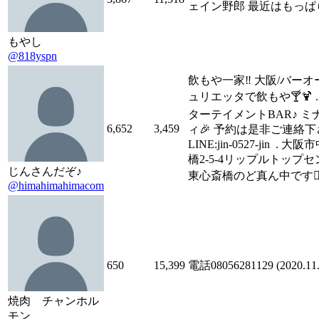
ェイン野郎 最近はもっぱ
もやし
@818yspn
飲もや一家‼️ 大阪/バーオ
ュリエッタで飲もや🍸🍹 .
ターテイメントBAR♪ 
6,652
3,459
ィ🎉 予約は是非ご連絡下さ
LINE:jin-0527-jin .
橋2-5-4リップルトップセ
じんさんだぞ♪
東心斎橋のど真ん中です👍
@himahimahimacom
650
15,399
電話08056281129 (2020.11
焼肉 チャンホル
モン