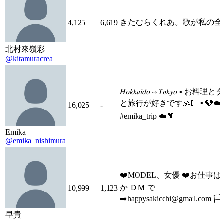
きたむらくれあ。歌が私の
4,125
6,619
北村來嶺彩
@kitamuracrea
𝐻𝑜𝑘𝑘𝑎𝑖𝑑𝑜⇔𝑇𝑜𝑘𝑦𝑜 ▪︎ 
と旅行が好きです👶🏻 ▪︎ 🩵☁
16,025
-
#emika_trip ☁️🩵
Emika
@emika_nishimura
❤️MODEL、女優 ❤️お仕事
か ＤＭ で
10,999
1,123
➡️happysakicchi@gmail.com 
早貴