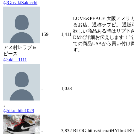
@GosakiSakicchi
LOVE&PEACE 大阪アメ
るお店。通称ラブピ。 通販
欲しい商品ある時はリプ下
159
1,411
DMで詳細お伝えします！当
ての商品USAから買い付け
アメ村▷ラブ＆
す。
ピース
@aki__1111
-
1,038
。
@riko_hilc1029
-
3,832
BLOG https://t.co/riHYlImUR9