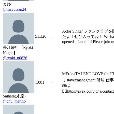
まゆ
@mayutaan24
Actor Singer ファンクラブ
51,326
-
たよ！ぜひ入ってね！ We ha
opened a fan club! Please join u
長江崚行【Ryoki
Nagae】
@ryoki_n0826
ME👉#TALENT LOVE👉 
ミ #avexmanegment 所属 仕
1,001
-
頼は
💁‍♂️https://avex.com/jp/ja/contact
Saihara(才原)
@chu_marino