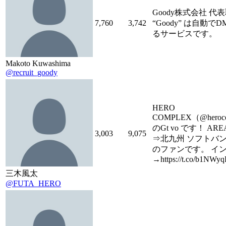
Goody株式会社 代
7,760
3,742
“Goody” は自動で
るサービスです。
Makoto Kuwashima
@recruit_goody
HERO
COMPLEX（@heroco
のGt vo です！ ARE
3,003
9,075
⇒北九州 ソフトバ
のファンです。 イ
→https://t.co/b1NWyq
三木風太
@FUTA_HERO