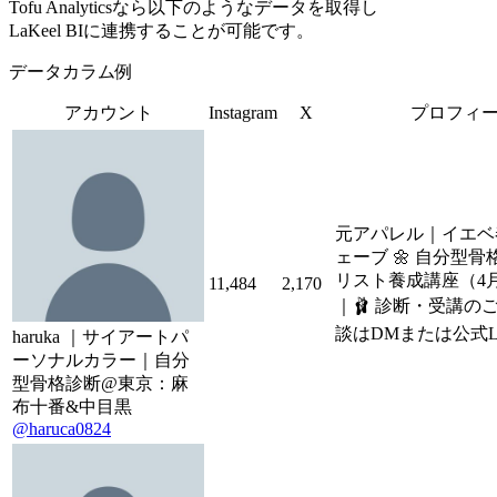
Tofu Analyticsなら以下のようなデータを取得し
LaKeel BIに連携することが可能です。
データカラム例
アカウント
Instagram
X
プロフィ
元アパレル｜イエベ
ェーブ 🌼 自分型
リスト養成講座（4
11,484
2,170
｜🩰 診断・受講の
談はDMまたは公式LI
haruka ｜サイアートパ
ーソナルカラー｜自分
型骨格診断@東京：麻
布十番&中目黒
@haruca0824