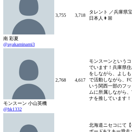
タレント ／兵庫県
3,755
3,718
日本人👩🏼
南 彩夏
@ayakaminami3
モンスーンというコ
でいます！兵庫県住
をしながら、よしも
で活動しながら、F
2,768
4,617
いう関西一部のフッ
ムに所属しながら、T
ナを推しています！
モンスーン 小山英機
@hk1332
北海道ニセコにて【
ボード&スキー滑走