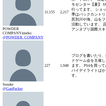
モセンター【夏】 S
行ってます。 ショ
11,155
2,217
季はバックカントリ
尻別川や海、山をフ
活動しています。 
POWDER
アンヌプリ国際スキ
COMPANYniseko
@POWDER_COMPANY
ブログを書いたり、
ドゲーム会を主催し
227
1,948
ます。 PS4を買っ
バイデイライトばか
す。
Sosuke
@GapPacker