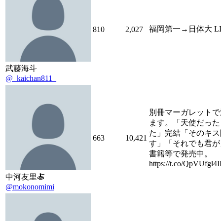
福岡第一→日体大 LI
810
2,027
武藤海斗
@_kaichan811_
別冊マーガレットで
ます。「天使だった
た」完結「そのキス
663
10,421
す」「それでも君が
書籍等で発売中。
https://t.co/QpVUfgl4
中河友里🍝
@mokonomimi