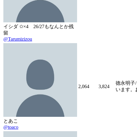
イシダ ✩×4 26/27もなんとか残
留
@Tarumizizou
德永明子/
2,064
3,824
います。お
とあこ
@toaco