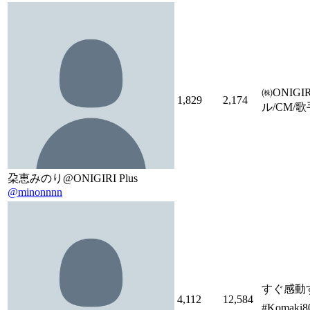
㈱ONIG
1,829
2,174
ル/CM/歌手 /
朶恵みのり@ONIGIRI Plus
@minonnnn
すぐ感動する。
4,112
12,584
#Komaki80