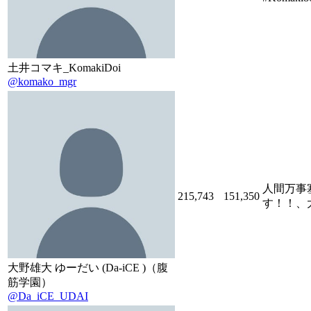
土井コマキ_KomakiDoi
@komako_mgr
人間万事塞
215,743
151,350
す！！、大
大野雄大 ゆーだい (Da-iCE )（腹
筋学園）
@Da_iCE_UDAI