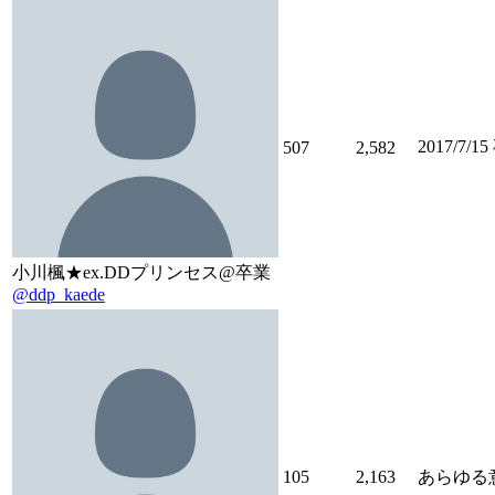
2017/7
507
2,582
小川楓★ex.DDプリンセス@卒業
@ddp_kaede
105
2,163
あらゆる