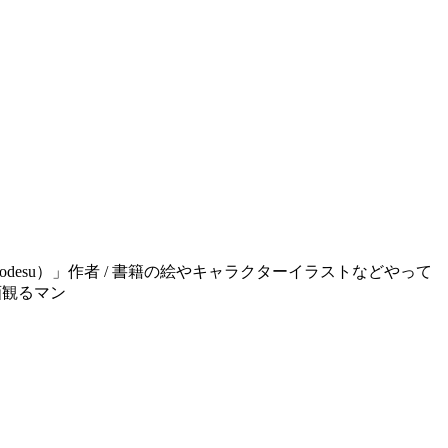
kodesu）」作者 / 書籍の絵やキャラクターイラストなどやって
画観るマン