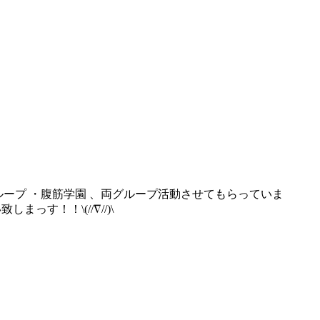
アカペラグループ ・腹筋学園 、両グループ活動させてもらっていま
す！！\(//∇//)\