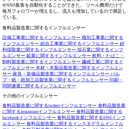
やSNS集客を自動化することができた。 ツール費用だけで
毎月フォロワーが増えるし、流入も増加しているので満足し
ている。
食料品製造業に関するインフルエンサー
設備工事業に関するインフルエンサー
職別工事業に関する
インフルエンサー
総合工事業に関するインフルエンサー
砂
利採取業に関するインフルエンサー
採石業に関するインフ
ルエンサー
鉱業に関するインフルエンサー
飲料・たばこ・
飼料製造業に関するインフルエンサー
繊維工業に関するイ
ンフルエンサー
木材・木製品製造業に関するインフルエン
サー
家具・装備品製造業に関するインフルエンサー
パル
プ・紙・紙加工品製造業に関するインフルエンサー
印刷・
同関連業に関するインフルエンサー
その他のインフルエンサー
食料品製造業に関するtwitterインフルエンサー
食料品製造業
に関するinstagramインフルエンサー
食料品製造業に関する
facebookインフルエンサー
食料品製造業に関するSNSインフ
ルエンサー
食料品製造業に関するインスタグラムインフル