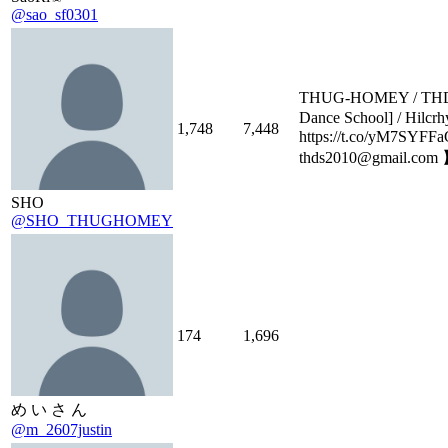
@sao_sf0301
THUG-HOMEY / 
Dance School] / Hilcr
1,748
7,448
https://t.co/yM7SYFF
thds2010@gmail.com
SHO
@SHO_THUGHOMEY
174
1,696
め い さ ん
@m_2607justin