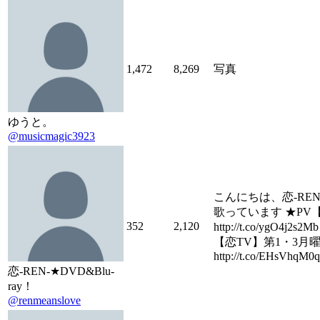
1,472
8,269
写真
ゆうと。
@musicmagic3923
こんにちは、恋-RE
歌っています ★PV
352
2,120
http://t.co/ygO
【恋TV】第1・3月曜日 2
http://t.co/EHsVhqM0
恋-REN-★DVD&Blu-
ray！
@renmeanslove