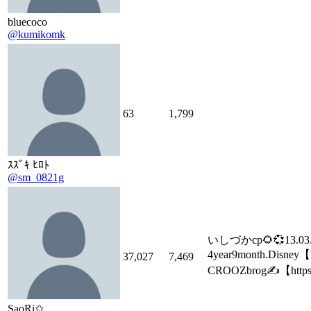
bluecoco
@kumikomk
63
1,799
ｽｽﾞｷ ﾋﾛﾄ
@sm_0821g
いしづかcp🌻💞13.
4year9month.Disney【
37,027
7,469
CROOZbrog✍️【https
SaoRi✩