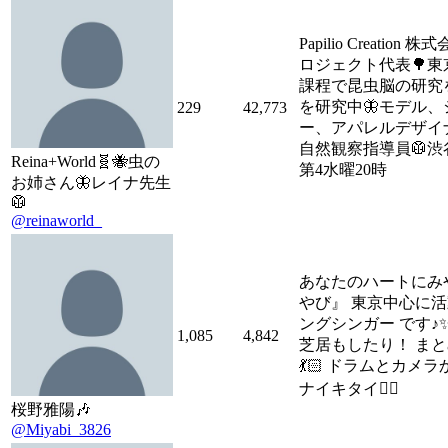
Papilio Creatio
ロジェクト代表🌳東
課程で昆虫脳の研究
を研究中🦋モデル
229
42,773
ー、アパレルデザイナー @P
自然観察指導員🥼渋
Reina+World🧬🐝虫の
第4水曜20時
お姉さん🦋レイナ先生
🥼
@reinaworld_
あなたのハートにみ
やび』 東京中心に活
ングシンガー です♪
1,085
4,842
芝居もしたり！ ま
💃🏻 ドラムとカメ
ナイキタイ🧖‍♀️
桜野雅陽🎶
@Miyabi_3826