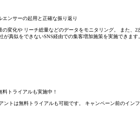
ルエンサーの起用と正確な振り返り
の変化や リーチ総量などのデータをモニタリング。 また、2
社が真似をできないSNS経由での集客増加施策を実施できます
無料トライアルも実施中！
アントは無料トライアルも可能です。 キャンペーン前のイン