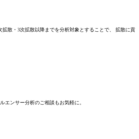
次拡散・3次拡散以降までを分析対象とすることで、 拡散に貢
。
フルエンサー分析のご相談もお気軽に。